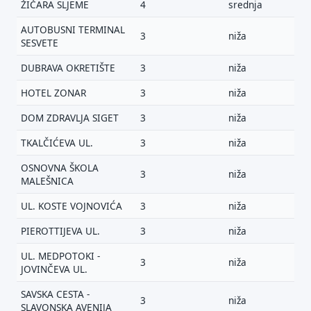
ŽIČARA SLJEME
4
srednja
AUTOBUSNI TERMINAL
3
niža
SESVETE
DUBRAVA OKRETIŠTE
3
niža
HOTEL ZONAR
3
niža
DOM ZDRAVLJA SIGET
3
niža
TKALČIĆEVA UL.
3
niža
OSNOVNA ŠKOLA
3
niža
MALEŠNICA
UL. KOSTE VOJNOVIĆA
3
niža
PIEROTTIJEVA UL.
3
niža
UL. MEDPOTOKI -
3
niža
JOVINČEVA UL.
SAVSKA CESTA -
3
niža
SLAVONSKA AVENIJA