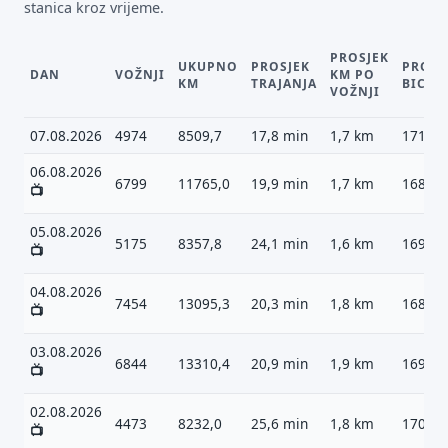
stanica kroz vrijeme.
PROSJEK
UKUPNO
PROSJEK
PROSJ
DAN
VOŽNJI
KM PO
KM
TRAJANJA
BICIK
VOŽNJI
07.08.2026
4974
8509,7
17,8 min
1,7 km
1717
06.08.2026
6799
11765,0
19,9 min
1,7 km
1688
📺
05.08.2026
5175
8357,8
24,1 min
1,6 km
1694
📺
04.08.2026
7454
13095,3
20,3 min
1,8 km
1681
📺
03.08.2026
6844
13310,4
20,9 min
1,9 km
1692
📺
02.08.2026
4473
8232,0
25,6 min
1,8 km
1701
📺