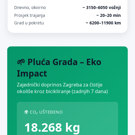
Dnevno, okvirno
~ 3150–6050 vožnji
Prosjek trajanja
~ 20–20 min
Grad u pokretu
~ 6200–11900 km
🌱 Pluća Grada – Eko
Impact
Zajednički doprinos Zagreba za čistije
okoliše kroz bicikliranje (zadnjih 7 dana)
🌍 CO₂ UŠTEĐENO
18.268 kg