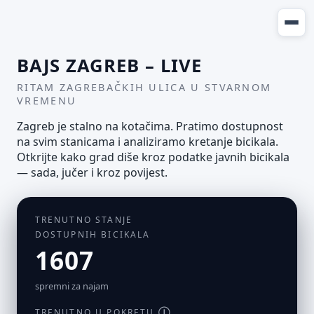
BAJS ZAGREB – LIVE
RITAM ZAGREBAČKIH ULICA U STVARNOM
VREMENU
Zagreb je stalno na kotačima. Pratimo dostupnost
na svim stanicama i analiziramo kretanje bicikala.
Otkrijte kako grad diše kroz podatke javnih bicikala
— sada, jučer i kroz povijest.
TRENUTNO STANJE
DOSTUPNIH BICIKALA
1607
spremni za najam
TRENUTNO U POKRETU
Ⓘ