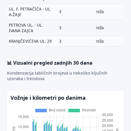
UL. F. PETRAČIĆA - UL.
3
niža
A.ŽAJE
PETROVA UL. - UL.
3
niža
IVANA ZAJCA
KRANJČEVIĆEVA UL. 29
3
niža
📊 Vizualni pregled zadnjih 30 dana
Kondenzacija tabličnih brojeva u nekoliko ključnih
uzoraka i trendova
Vožnje i kilometri po danima