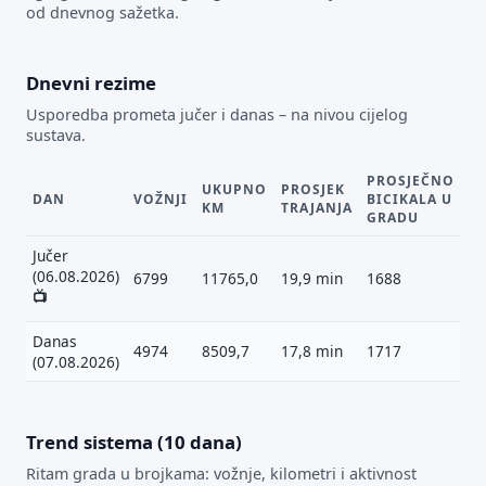
od dnevnog sažetka.
Dnevni rezime
Usporedba prometa jučer i danas – na nivou cijelog
sustava.
PROSJEČNO
UKUPNO
PROSJEK
DAN
VOŽNJI
BICIKALA U
KM
TRAJANJA
GRADU
Jučer
(06.08.2026)
6799
11765,0
19,9 min
1688
📺
Danas
4974
8509,7
17,8 min
1717
(07.08.2026)
Trend sistema (10 dana)
Ritam grada u brojkama: vožnje, kilometri i aktivnost