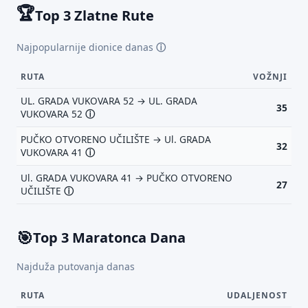
🏆
Top 3 Zlatne Rute
Najpopularnije dionice danas
ⓘ
RUTA
VOŽNJI
UL. GRADA VUKOVARA 52 → UL. GRADA
35
VUKOVARA 52
ⓘ
PUČKO OTVORENO UČILIŠTE → Ul. GRADA
32
VUKOVARA 41
ⓘ
Ul. GRADA VUKOVARA 41 → PUČKO OTVORENO
27
UČILIŠTE
ⓘ
🎯
Top 3 Maratonca Dana
Najduža putovanja danas
RUTA
UDALJENOST