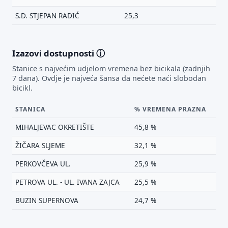
S.D. STJEPAN RADIĆ
25,3
Izazovi dostupnosti
ⓘ
Stanice s najvećim udjelom vremena bez bicikala (zadnjih
7 dana). Ovdje je najveća šansa da nećete naći slobodan
bicikl.
STANICA
% VREMENA PRAZNA
MIHALJEVAC OKRETIŠTE
45,8 %
ŽIČARA SLJEME
32,1 %
PERKOVČEVA UL.
25,9 %
PETROVA UL. - UL. IVANA ZAJCA
25,5 %
BUZIN SUPERNOVA
24,7 %