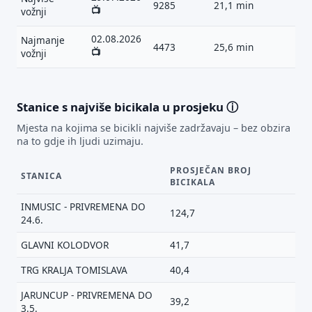
9285
21,1 min
📺
vožnji
02.08.2026
Najmanje
4473
25,6 min
📺
vožnji
Stanice s najviše bicikala u prosjeku
ⓘ
Mjesta na kojima se bicikli najviše zadržavaju – bez obzira
na to gdje ih ljudi uzimaju.
PROSJEČAN BROJ
STANICA
BICIKALA
INMUSIC - PRIVREMENA DO
124,7
24.6.
GLAVNI KOLODVOR
41,7
TRG KRALJA TOMISLAVA
40,4
JARUNCUP - PRIVREMENA DO
39,2
3.5.