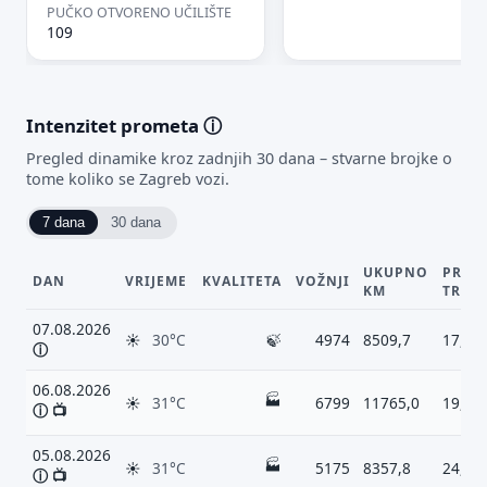
PUČKO OTVORENO UČILIŠTE
109
Intenzitet prometa
ⓘ
Pregled dinamike kroz zadnjih 30 dana – stvarne brojke o
tome koliko se Zagreb vozi.
7 dana
30 dana
UKUPNO
PROS
DAN
VRIJEME
KVALITETA
VOŽNJI
KM
TRAJ
07.08.2026
☀
30°C
🍃
4974
8509,7
17,8 
ⓘ
06.08.2026
🏭
☀
31°C
6799
11765,0
19,9 
ⓘ
📺
05.08.2026
🏭
☀
31°C
5175
8357,8
24,1 
ⓘ
📺