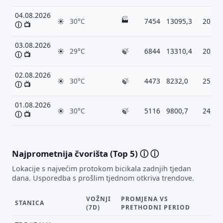
04.08.2026
🏭
☀
30°C
7454
13095,3
20,3 
ⓘ
📺
03.08.2026
☀
29°C
🍃
6844
13310,4
20,9 
ⓘ
📺
02.08.2026
☀
30°C
🍃
4473
8232,0
25,6 
ⓘ
📺
01.08.2026
☀
30°C
🍃
5116
9800,7
24,4 
ⓘ
📺
Najprometnija čvorišta (Top 5)
ⓘ
ⓘ
Lokacije s najvećim protokom bicikala zadnjih tjedan
dana. Usporedba s prošlim tjednom otkriva trendove.
VOŽNJI
PROMJENA VS
STANICA
(7D)
PRETHODNI PERIOD