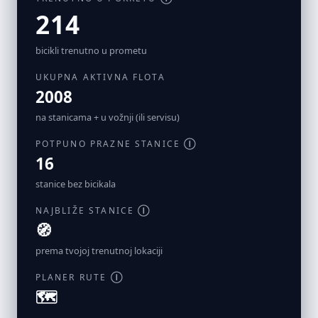
214
bicikli trenutno u prometu
UKUPNA AKTIVNA FLOTA
2008
na stanicama + u vožnji (ili servisu)
POTPUNO PRAZNE STANICE
Ⓘ
16
stanice bez bicikala
NAJBLIŽE STANICE
Ⓘ
🧭
prema tvojoj trenutnoj lokaciji
PLANER RUTE
Ⓘ
🗺️