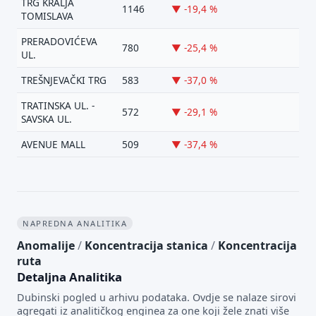
TRG KRALJA
1146
▼ -19,4 %
TOMISLAVA
PRERADOVIĆEVA
780
▼ -25,4 %
UL.
TREŠNJEVAČKI TRG
583
▼ -37,0 %
TRATINSKA UL. -
572
▼ -29,1 %
SAVSKA UL.
AVENUE MALL
509
▼ -37,4 %
NAPREDNA ANALITIKA
Anomalije
/
Koncentracija stanica
/
Koncentracija
ruta
Detaljna Analitika
Dubinski pogled u arhivu podataka. Ovdje se nalaze sirovi
agregati iz analitičkog enginea za one koji žele znati više