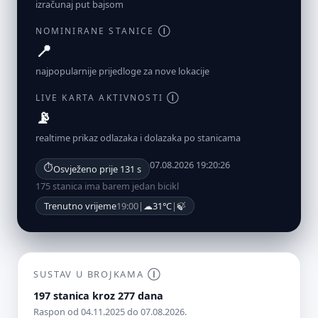
izračunaj put bajsom
NOMINIRANE STANICE
Ⓘ
📍
najpopularnije prijedloge za nove lokacije
LIVE KARTA AKTIVNOSTI
Ⓘ
📡
realtime prikaz odlazaka i dolazaka po stanicama
07.08.2026 19:20:26
⏱
Osvježeno prije 131 s
175 stanica ima barem jedan bicikl
Trenutno vrijeme
19:00
|
☁
31°C
|
🍃
SUSTAV U BROJKAMA
Ⓘ
197 stanica kroz 277 dana
Raspon od 04.11.2025 do 07.08.2026.