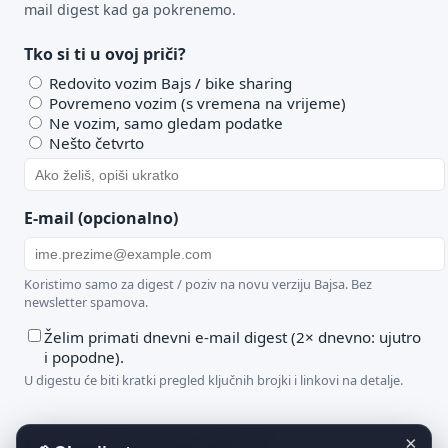
mail digest kad ga pokrenemo.
Tko si ti u ovoj priči?
Redovito vozim Bajs / bike sharing
Povremeno vozim (s vremena na vrijeme)
Ne vozim, samo gledam podatke
Nešto četvrto
E-mail (opcionalno)
Koristimo samo za digest / poziv na novu verziju Bajsa. Bez
newsletter spamova.
Želim primati dnevni e-mail digest (2× dnevno: ujutro
i popodne).
U digestu će biti kratki pregled ključnih brojki i linkovi na detalje.
×
Što ti je ovdje korisno / što fali?