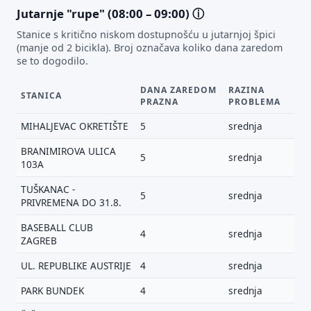
Jutarnje "rupe" (08:00 – 09:00)
ⓘ
Stanice s kritično niskom dostupnošću u jutarnjoj špici
(manje od 2 bicikla). Broj označava koliko dana zaredom
se to dogodilo.
DANA ZAREDOM
RAZINA
STANICA
PRAZNA
PROBLEMA
MIHALJEVAC OKRETIŠTE
5
srednja
BRANIMIROVA ULICA
5
srednja
103A
TUŠKANAC -
5
srednja
PRIVREMENA DO 31.8.
BASEBALL CLUB
4
srednja
ZAGREB
UL. REPUBLIKE AUSTRIJE
4
srednja
PARK BUNDEK
4
srednja