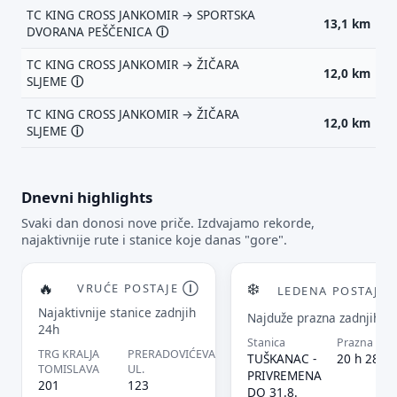
TC KING CROSS JANKOMIR → SPORTSKA
13,1 km
DVORANA PEŠČENICA
ⓘ
TC KING CROSS JANKOMIR → ŽIČARA
12,0 km
SLJEME
ⓘ
TC KING CROSS JANKOMIR → ŽIČARA
12,0 km
SLJEME
ⓘ
Dnevni highlights
Svaki dan donosi nove priče. Izdvajamo rekorde,
najaktivnije rute i stanice koje danas "gore".
🔥
❄️
VRUĆE POSTAJE
Ⓘ
LEDENA POSTAJA
Najaktivnije stanice zadnjih
Najduže prazna zadnjih 2
24h
Stanica
Prazna
TRG KRALJA
PRERADOVIĆEVA
TUŠKANAC -
20 h 28 m
TOMISLAVA
UL.
PRIVREMENA
201
123
DO 31.8.