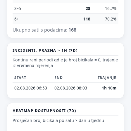
3–5
28
16.7%
6+
118
70.2%
E-mail (opcionalno)
Ukupno sati s podacima:
168
Ne moraš upisati e-mail — prijedlog možeš poslati i anonimno.
INCIDENTI: PRAZNA > 1H (7D)
Kontinuirani periodi gdje je broj bicikala = 0, trajanje
Odustani
Pošalji
iz vremena mjerenja
START
END
TRAJANJE
02.08.2026 06:53
02.08.2026 08:03
1h 10m
HEATMAP DOSTUPNOSTI (7D)
Prosječan broj bicikala po satu × dan u tjednu