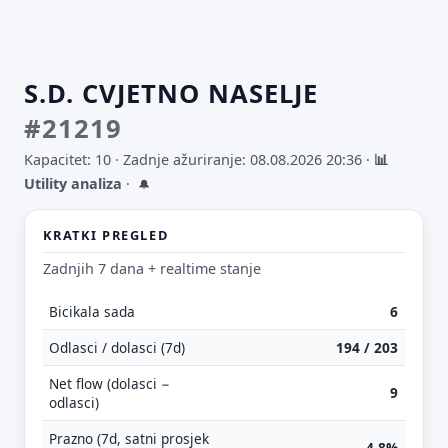
S.D. CVJETNO NASELJE
#21219
Kapacitet: 10 ·
Zadnje ažuriranje: 08.08.2026 20:36
·
📊
Utility analiza
·
🔔
KRATKI PREGLED
Zadnjih 7 dana + realtime stanje
Bicikala sada
6
Odlasci / dolasci (7d)
194 / 203
Net flow (dolasci −
9
odlasci)
Prazno (7d, satni prosjek
4.8%