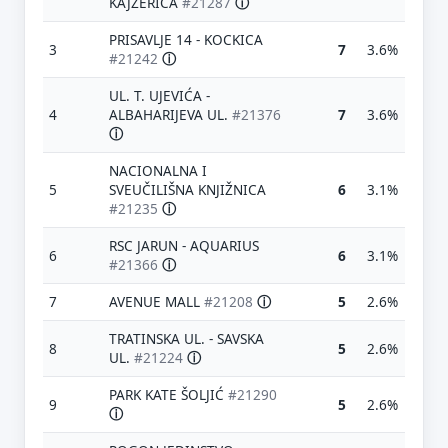
KAJZERICA
#21287
ⓘ
PRISAVLJE 14 - KOCKICA
3
7
3.6%
#21242
ⓘ
UL. T. UJEVIĆA -
4
ALBAHARIJEVA UL.
#21376
7
3.6%
ⓘ
NACIONALNA I
5
SVEUČILIŠNA KNJIŽNICA
6
3.1%
#21235
ⓘ
RSC JARUN - AQUARIUS
6
6
3.1%
#21366
ⓘ
7
AVENUE MALL
#21208
ⓘ
5
2.6%
TRATINSKA UL. - SAVSKA
8
5
2.6%
UL.
#21224
ⓘ
PARK KATE ŠOLJIĆ
#21290
9
5
2.6%
ⓘ