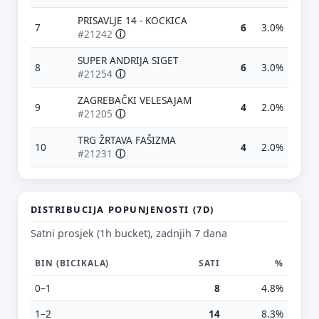
PRISAVLJE 14 - KOCKICA
7
6
3.0%
#21242
ⓘ
SUPER ANDRIJA SIGET
8
6
3.0%
#21254
ⓘ
ZAGREBAČKI VELESAJAM
9
4
2.0%
#21205
ⓘ
TRG ŽRTAVA FAŠIZMA
Predloži poboljšanje ove stranice
10
4
2.0%
#21231
ⓘ
Što bi ti ovdje bilo korisno? Koje pitanje želiš da ova
stranica može odgovoriti? (npr. “kada je
najpraznije?”, “što znači ovaj skok?”, “što još
usporediti?”)
DISTRIBUCIJA POPUNJENOSTI (7D)
Satni prosjek (1h bucket), zadnjih 7 dana
Vrsta poruke
Povratna informacija
Prijava problema
BIN (BICIKALA)
SATI
%
Tvoj prijedlog
0–1
8
4.8%
1–2
14
8.3%