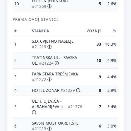
POGON JEDINSTVO
10
5
2.6%
#21369
ⓘ
PREMA OVOJ STANICI
#
STANICA
VOŽNJI
%
S.D. CVJETNO NASELJE
1
33
16.3%
#21219
ⓘ
TRATINSKA UL. - SAVSKA
2
10
4.9%
UL.
#21224
ⓘ
PARK STARA TREŠNJEVKA
3
9
4.4%
#21272
ⓘ
4
HOTEL ZONAR
#21229
ⓘ
8
3.9%
UL. T. UJEVIĆA -
5
ALBAHARIJEVA UL.
#21376
7
3.4%
ⓘ
SAVSKI MOST OKRETIŠTE
6
6
3.0%
#21215
ⓘ