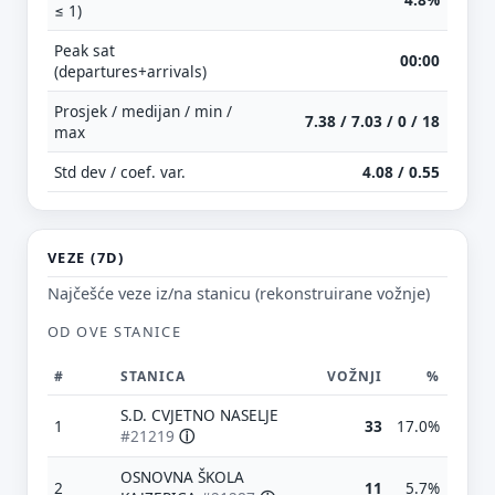
≤ 1)
Peak sat
00:00
(departures+arrivals)
Prosjek / medijan / min /
7.38 / 7.03 / 0 / 18
max
Std dev / coef. var.
4.08 / 0.55
VEZE (7D)
Najčešće veze iz/na stanicu (rekonstruirane vožnje)
OD OVE STANICE
#
STANICA
VOŽNJI
%
S.D. CVJETNO NASELJE
1
33
17.0%
#21219
ⓘ
OSNOVNA ŠKOLA
2
11
5.7%