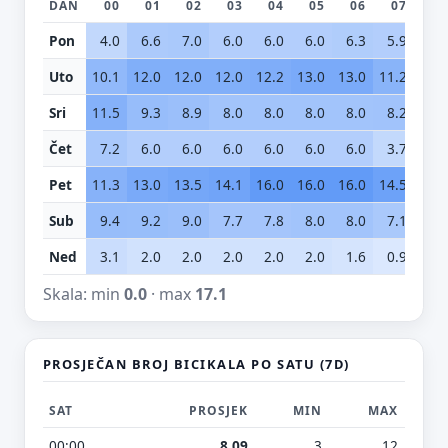
DAN
00
01
02
03
04
05
06
07
0
Pon
4.0
6.6
7.0
6.0
6.0
6.0
6.3
5.9
4.
Uto
10.1
12.0
12.0
12.0
12.2
13.0
13.0
11.2
6.
Sri
11.5
9.3
8.9
8.0
8.0
8.0
8.0
8.2
8.
Čet
7.2
6.0
6.0
6.0
6.0
6.0
6.0
3.7
3.
Pet
11.3
13.0
13.5
14.1
16.0
16.0
16.0
14.5
12.
Sub
9.4
9.2
9.0
7.7
7.8
8.0
8.0
7.1
6.
Ned
3.1
2.0
2.0
2.0
2.0
2.0
1.6
0.9
0.
Skala: min
0.0
· max
17.1
PROSJEČAN BROJ BICIKALA PO SATU (7D)
SAT
PROSJEK
MIN
MAX
00:00
8.09
3
12