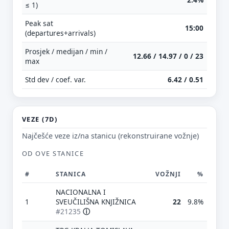
≤ 1)
Peak sat
15:00
(departures+arrivals)
Prosjek / medijan / min /
12.66 / 14.97 / 0 / 23
max
Std dev / coef. var.
6.42 / 0.51
VEZE (7D)
Najčešće veze iz/na stanicu (rekonstruirane vožnje)
OD OVE STANICE
#
STANICA
VOŽNJI
%
NACIONALNA I
1
SVEUČILIŠNA KNJIŽNICA
22
9.8%
#21235
ⓘ