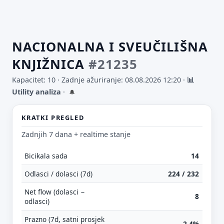
NACIONALNA I SVEUČILIŠNA
KNJIŽNICA
#21235
Kapacitet: 10 ·
Zadnje ažuriranje: 08.08.2026 12:20
·
📊
Utility analiza
·
🔔
KRATKI PREGLED
Zadnjih 7 dana + realtime stanje
Bicikala sada
14
Odlasci / dolasci (7d)
224 / 232
Net flow (dolasci −
8
odlasci)
Prazno (7d, satni prosjek
2.4%