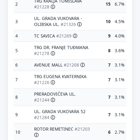
TRG KRALJA TOMISLAVA
2
15
6.7%
#21228
ⓘ
UL. GRADA VUKOVARA -
3
10
4.5%
OLIBSKA UL.
#21326
ⓘ
4
TC SAVICA
#21269
ⓘ
9
4.0%
TRG DR. FRANJE TUĐMANA
5
8
3.6%
#21278
ⓘ
6
AVENUE MALL
#21208
ⓘ
7
3.1%
TRG EUGENA KVATERNIKA
7
7
3.1%
#21226
ⓘ
PRERADOVIĆEVA UL.
8
7
3.1%
#21244
ⓘ
UL. GRADA VUKOVARA 52
9
7
3.1%
#21284
ⓘ
ROTOR REMETINEC
#21203
10
6
2.7%
ⓘ