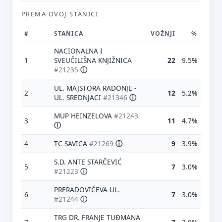
PREMA OVOJ STANICI
#
STANICA
VOŽNJI
%
NACIONALNA I
1
SVEUČILIŠNA KNJIŽNICA
22
9.5%
#21235
ⓘ
UL. MAJSTORA RADONJE -
2
12
5.2%
UL. SREDNJACI
#21346
ⓘ
MUP HEINZELOVA
#21243
3
11
4.7%
ⓘ
4
TC SAVICA
#21269
ⓘ
9
3.9%
S.D. ANTE STARČEVIĆ
5
7
3.0%
#21223
ⓘ
PRERADOVIĆEVA UL.
6
7
3.0%
#21244
ⓘ
TRG DR. FRANJE TUĐMANA