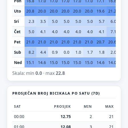
Pon
16.8
17.0
17.0
17.0
17.0
17.0
17.1
16.8
15.
Uto
20.8
20.0
20.0
20.0
20.0
20.0
19.6
21.2
22.
Sri
2.3
3.5
5.0
5.0
5.0
5.0
5.7
6.0
7.
Čet
5.0
4.1
4.0
4.0
4.0
4.0
4.1
7.1
10.
Pet
21.0
21.0
21.0
21.0
21.0
21.0
20.7
20.6
20.
Sub
8.2
4.4
0.9
0.0
1.0
1.7
1.8
2.0
2.
Ned
15.1
14.6
15.0
15.0
15.0
15.0
14.6
14.0
14.
Skala: min
0.0
· max
22.8
PROSJEČAN BROJ BICIKALA PO SATU (7D)
SAT
PROSJEK
MIN
MAX
00:00
12.75
2
21
01:00
12.08
3
21