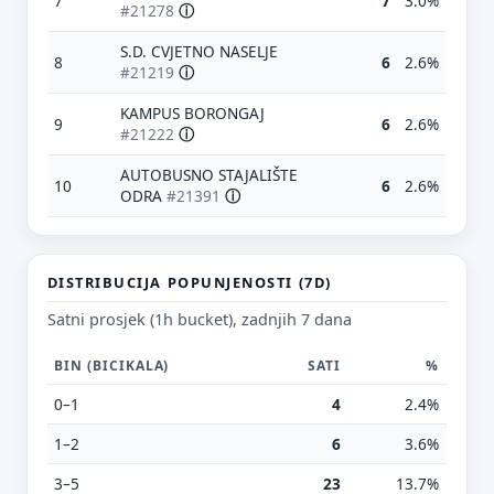
7
7
3.0%
#21278
ⓘ
S.D. CVJETNO NASELJE
8
6
2.6%
#21219
ⓘ
KAMPUS BORONGAJ
9
6
2.6%
#21222
ⓘ
AUTOBUSNO STAJALIŠTE
10
6
2.6%
ODRA
#21391
ⓘ
Predloži poboljšanje ove stranice
Što bi ti ovdje bilo korisno? Koje pitanje želiš da ova
stranica može odgovoriti? (npr. “kada je
najpraznije?”, “što znači ovaj skok?”, “što još
DISTRIBUCIJA POPUNJENOSTI (7D)
usporediti?”)
Satni prosjek (1h bucket), zadnjih 7 dana
Vrsta poruke
BIN (BICIKALA)
SATI
%
Povratna informacija
Prijava problema
0–1
4
2.4%
Tvoj prijedlog
1–2
6
3.6%
3–5
23
13.7%