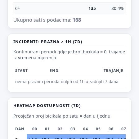
6+
135
80.4%
Ukupno sati s podacima:
168
E-mail (opcionalno)
INCIDENTI: PRAZNA > 1H (7D)
Ne moraš upisati e-mail — prijedlog možeš poslati i anonimno.
Kontinuirani periodi gdje je broj bicikala = 0, trajanje
iz vremena mjerenja
Odustani
Pošalji
START
END
TRAJANJE
nema praznih perioda duljih od 1h u zadnjih 7 dana
HEATMAP DOSTUPNOSTI (7D)
Prosječan broj bicikala po satu × dan u tjednu
DAN
00
01
02
03
04
05
06
07
0