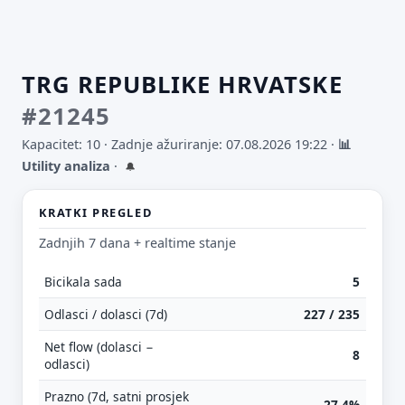
TRG REPUBLIKE HRVATSKE
#21245
Kapacitet: 10 ·
Zadnje ažuriranje: 07.08.2026 19:22
·
📊
Utility analiza
·
🔔
KRATKI PREGLED
Zadnjih 7 dana + realtime stanje
Bicikala sada
5
Odlasci / dolasci (7d)
227 / 235
Net flow (dolasci −
8
odlasci)
Prazno (7d, satni prosjek
27.4%