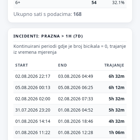
Tvoj prijedlog
6+
54
32.1%
Ukupno sati s podacima:
168
INCIDENTI: PRAZNA > 1H (7D)
Kontinuirani periodi gdje je broj bicikala = 0, trajanje
E-mail (opcionalno)
iz vremena mjerenja
START
END
TRAJANJE
Ne moraš upisati e-mail — prijedlog možeš poslati i anonimno.
02.08.2026 22:17
03.08.2026 04:49
6h 32m
Odustani
Pošalji
05.08.2026 00:13
05.08.2026 06:25
6h 12m
02.08.2026 02:00
02.08.2026 07:33
5h 32m
31.07.2026 23:20
01.08.2026 04:52
5h 32m
01.08.2026 14:14
01.08.2026 18:46
4h 32m
01.08.2026 11:22
01.08.2026 12:28
1h 06m