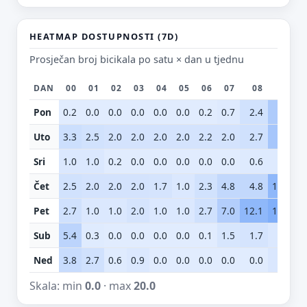
HEATMAP DOSTUPNOSTI (7D)
Prosječan broj bicikala po satu × dan u tjednu
DAN
00
01
02
03
04
05
06
07
08
09
Pon
0.2
0.0
0.0
0.0
0.0
0.0
0.2
0.7
2.4
7.5
Uto
3.3
2.5
2.0
2.0
2.0
2.0
2.2
2.0
2.7
8.7
Sri
1.0
1.0
0.2
0.0
0.0
0.0
0.0
0.0
0.6
0.6
Čet
2.5
2.0
2.0
2.0
1.7
1.0
2.3
4.8
4.8
12.2
1
Pet
2.7
1.0
1.0
2.0
1.0
1.0
2.7
7.0
12.1
14.2
1
Sub
5.4
0.3
0.0
0.0
0.0
0.0
0.1
1.5
1.7
1.0
Ned
3.8
2.7
0.6
0.9
0.0
0.0
0.0
0.0
0.0
1.2
Skala: min
0.0
· max
20.0