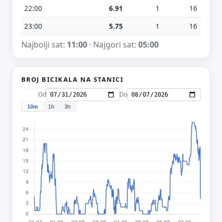
22:00
6.91
1
16
23:00
5.75
1
16
Najbolji sat:
11:00
· Najgori sat:
05:00
BROJ BICIKALA NA STANICI
Od
Do
10m
1h
3h