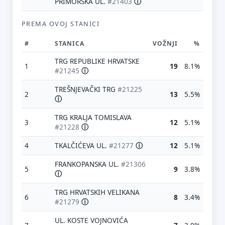
PRIMORSKA UL.
#21403
ⓘ
PREMA OVOJ STANICI
#
STANICA
VOŽNJI
%
TRG REPUBLIKE HRVATSKE
1
19
8.1%
#21245
ⓘ
TREŠNJEVAČKI TRG
#21225
2
13
5.5%
ⓘ
TRG KRALJA TOMISLAVA
3
12
5.1%
#21228
ⓘ
4
TKALČIĆEVA UL.
#21277
ⓘ
12
5.1%
FRANKOPANSKA UL.
#21306
5
9
3.8%
ⓘ
TRG HRVATSKIH VELIKANA
6
8
3.4%
#21279
ⓘ
UL. KOSTE VOJNOVIĆA