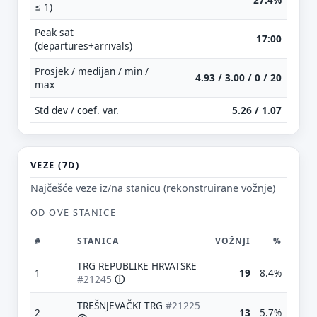
≤ 1)
Peak sat
17:00
(departures+arrivals)
Prosjek / medijan / min /
4.93 / 3.00 / 0 / 20
max
Std dev / coef. var.
5.26 / 1.07
VEZE (7D)
Najčešće veze iz/na stanicu (rekonstruirane vožnje)
OD OVE STANICE
#
STANICA
VOŽNJI
%
TRG REPUBLIKE HRVATSKE
1
19
8.4%
#21245
ⓘ
TREŠNJEVAČKI TRG
#21225
2
13
5.7%