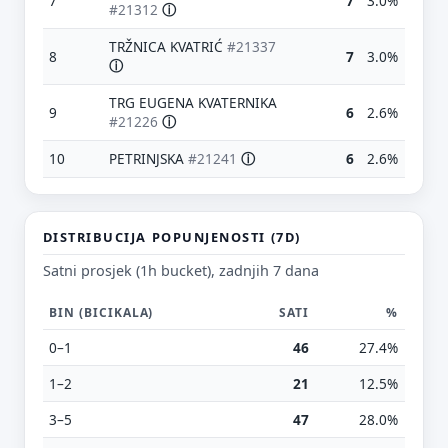
7
7
3.0%
#21312
ⓘ
TRŽNICA KVATRIĆ
#21337
8
7
3.0%
ⓘ
TRG EUGENA KVATERNIKA
9
6
2.6%
#21226
ⓘ
10
PETRINJSKA
#21241
ⓘ
6
2.6%
DISTRIBUCIJA POPUNJENOSTI (7D)
Predloži poboljšanje ove stranice
Satni prosjek (1h bucket), zadnjih 7 dana
Što bi ti ovdje bilo korisno? Koje pitanje želiš da ova
stranica može odgovoriti? (npr. “kada je
BIN (BICIKALA)
SATI
%
najpraznije?”, “što znači ovaj skok?”, “što još
0–1
46
27.4%
usporediti?”)
1–2
21
12.5%
Vrsta poruke
Povratna informacija
Prijava problema
3–5
47
28.0%