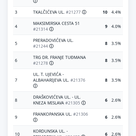
ⓘ
3
TKALČIĆEVA UL.
#21277
ⓘ
10
4.4%
MAKSIMIRSKA CESTA 51
4
9
4.0%
#21314
ⓘ
PRERADOVIĆEVA UL.
5
8
3.5%
#21244
ⓘ
TRG DR. FRANJE TUĐMANA
6
8
3.5%
#21278
ⓘ
UL. T. UJEVIĆA -
7
ALBAHARIJEVA UL.
#21376
8
3.5%
ⓘ
DRAŠKOVIĆEVA UL. - UL.
8
6
2.6%
KNEZA MISLAVA
#21305
ⓘ
FRANKOPANSKA UL.
#21306
9
6
2.6%
ⓘ
KORDUNSKA UL. -
10
6
2.6%