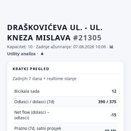
DRAŠKOVIĆEVA UL. - UL.
KNEZA MISLAVA
#21305
Kapacitet: 10 ·
Zadnje ažuriranje: 07.08.2026 10:06
·
📊
Utility analiza
·
🔔
KRATKI PREGLED
Zadnjih 7 dana + realtime stanje
Bicikala sada
12
Odlasci / dolasci (7d)
390 / 375
Net flow (dolasci −
-15
odlasci)
Prazno (7d, satni prosjek
10.1%