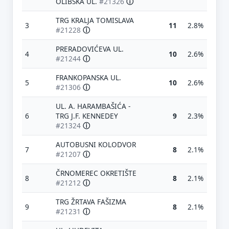
OLIBSKA UL.
#21326
ⓘ
TRG KRALJA TOMISLAVA
3
11
2.8%
#21228
ⓘ
PRERADOVIĆEVA UL.
4
10
2.6%
#21244
ⓘ
FRANKOPANSKA UL.
5
10
2.6%
#21306
ⓘ
UL. A. HARAMBAŠIĆA -
6
TRG J.F. KENNEDEY
9
2.3%
#21324
ⓘ
AUTOBUSNI KOLODVOR
7
8
2.1%
#21207
ⓘ
ČRNOMEREC OKRETIŠTE
8
8
2.1%
#21212
ⓘ
TRG ŽRTAVA FAŠIZMA
9
8
2.1%
#21231
ⓘ