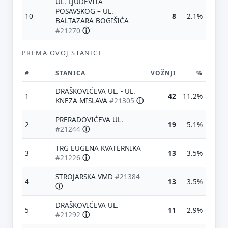
UL. LJUDEVITA
POSAVSKOG – UL.
10
8
2.1%
BALTAZARA BOGIŠIĆA
#21270
ⓘ
PREMA OVOJ STANICI
#
STANICA
VOŽNJI
%
DRAŠKOVIĆEVA UL. - UL.
1
42
11.2%
KNEZA MISLAVA
#21305
ⓘ
PRERADOVIĆEVA UL.
2
19
5.1%
#21244
ⓘ
TRG EUGENA KVATERNIKA
3
13
3.5%
#21226
ⓘ
STROJARSKA VMD
#21384
4
13
3.5%
ⓘ
DRAŠKOVIĆEVA UL.
5
11
2.9%
#21292
ⓘ