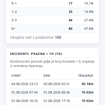
Tvoj prijedlog
0–1
17
10.1%
1–2
25
14.9%
3–5
46
27.4%
6+
80
47.6%
Ukupno sati s podacima:
168
E-mail (opcionalno)
INCIDENTI: PRAZNA > 1H (7D)
Ne moraš upisati e-mail — prijedlog možeš poslati i anonimno.
Kontinuirani periodi gdje je broj bicikala = 0, trajanje
Odustani
Pošalji
iz vremena mjerenja
START
END
TRAJANJE
04.08.2026 23:13
05.08.2026 02:31
3h 18m
01.08.2026 07:34
01.08.2026 08:36
1h 02m
01.08.2026 16:16
01.08.2026 17:18
1h 02m