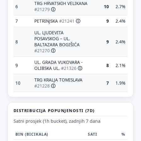
TRG HRVATSKIH VELIKANA
6
10
2.7%
#21279
ⓘ
7
PETRINJSKA
#21241
ⓘ
9
2.4%
UL. LJUDEVITA
POSAVSKOG – UL.
8
9
2.4%
BALTAZARA BOGIŠIĆA
#21270
ⓘ
UL. GRADA VUKOVARA -
9
8
2.1%
OLIBSKA UL.
#21326
ⓘ
TRG KRALJA TOMISLAVA
10
7
1.9%
Predloži poboljšanje ove stranice
#21228
ⓘ
Što bi ti ovdje bilo korisno? Koje pitanje želiš da ova
stranica može odgovoriti? (npr. “kada je
najpraznije?”, “što znači ovaj skok?”, “što još
usporediti?”)
DISTRIBUCIJA POPUNJENOSTI (7D)
Satni prosjek (1h bucket), zadnjih 7 dana
Vrsta poruke
Povratna informacija
Prijava problema
BIN (BICIKALA)
SATI
%