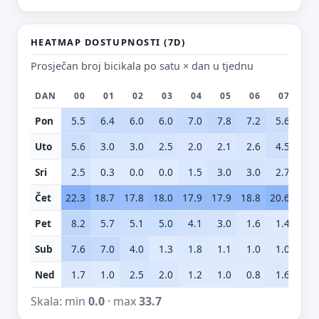
HEATMAP DOSTUPNOSTI (7D)
Prosječan broj bicikala po satu × dan u tjednu
DAN
00
01
02
03
04
05
06
07
0
Pon
5.5
6.4
6.0
6.0
7.0
7.8
7.2
5.6
9.
Uto
5.6
3.0
3.0
2.5
2.0
2.1
2.6
4.5
7.
Sri
2.5
0.3
0.0
0.0
1.5
3.0
3.0
2.7
3.
Čet
22.3
18.7
17.8
18.0
17.9
17.9
18.8
20.6
21.
Pet
8.2
5.7
5.1
5.0
4.1
3.0
1.6
1.4
7.
Sub
7.6
7.0
4.0
1.3
1.8
1.1
1.0
1.0
2.
Ned
1.7
1.0
2.5
2.0
1.2
1.0
0.8
1.6
3.
Skala: min
0.0
· max
33.7