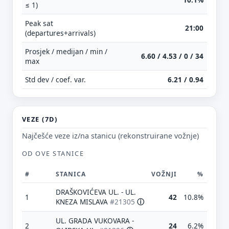
≤ 1)
Peak sat
21:00
(departures+arrivals)
Prosjek / medijan / min /
6.60 / 4.53 / 0 / 34
max
Std dev / coef. var.
6.21 / 0.94
VEZE (7D)
Najčešće veze iz/na stanicu (rekonstruirane vožnje)
OD OVE STANICE
#
STANICA
VOŽNJI
%
DRAŠKOVIĆEVA UL. - UL.
1
42
10.8%
KNEZA MISLAVA
#21305
ⓘ
UL. GRADA VUKOVARA -
2
24
6.2%