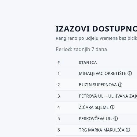
IZAZOVI DOSTUPNO
Rangirano po udjelu vremena bez bicika
Period: zadnjih 7 dana
#
STANICA
1
MIHALJEVAC OKRETIŠTE
ⓘ
2
BUZIN SUPERNOVA
ⓘ
P
3
PETROVA UL. - UL. IVANA ZA
Št
od
4
ŽIČARA SLJEME
ⓘ
jo
5
PERKOVČEVA UL.
ⓘ
V
6
TRG MARKA MARULIĆA
ⓘ