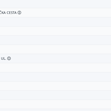
oj prijedlog
AČKA CESTA
ⓘ
mail (opcionalno)
A UL.
ⓘ
 moraš upisati e-mail — prijedlog možeš poslati i anonimno.
Odustani
Pošalji