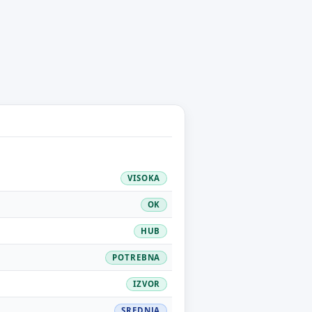
VISOKA
OK
HUB
POTREBNA
IZVOR
SREDNJA