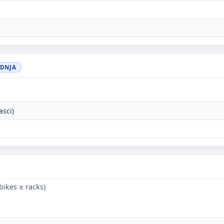
EDNJA
asci)
bikes ≥ racks)