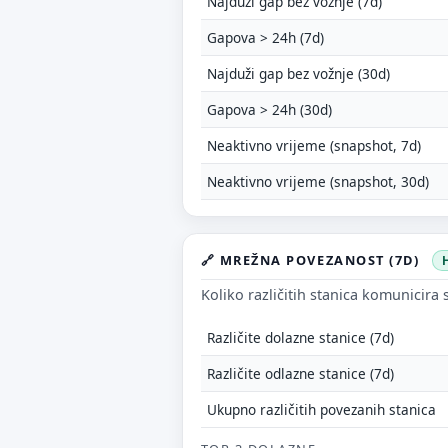
Najduži gap bez vožnje (7d)
Gapova > 24h (7d)
P
Najduži gap bez vožnje (30d)
Št
Gapova > 24h (30d)
od
jo
Neaktivno vrijeme (snapshot, 7d)
V
Neaktivno vrijeme (snapshot, 30d)
Tv
🔗 MREŽNA POVEZANOST (7D)
Koliko različitih stanica komunicira
Različite dolazne stanice (7d)
Različite odlazne stanice (7d)
E-
Ukupno različitih povezanih stanica