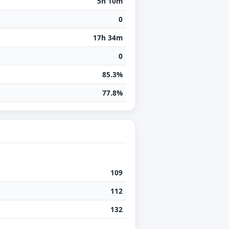
5h 10m
0
17h 34m
0
85.3%
77.8%
109
112
132