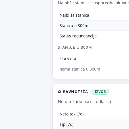
Najbliže stanice + usporedba aktivno
Najbliža stanica
Stanica u 300m
Status redundancije
STANICE U 300M
STANICA
nema stanica u 300m
⚖️ RAVNOTEŽA
IZVOR
Neto tok (dolasci − odlasci)
Neto tok (7d)
Tip (7d)