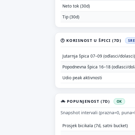
Neto tok (30d)
Tip (30d)
🕐 KORISNOST U ŠPICI (7D)
SR
Jutarnja špica 07–09 (odlasci/dolasci)
Popodnevna špica 16–18 (odlasci/dol
Udio peak aktivnosti
🚲 POPUNJENOST (7D)
OK
Snapshot intervali (prazna=0, puna=
Prosjek bicikala (7d, satni bucket)