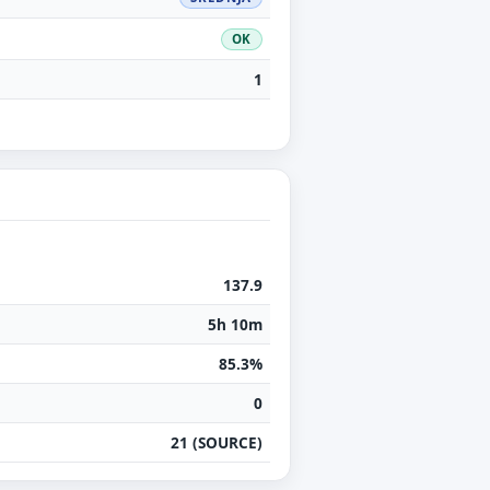
OK
1
137.9
5h 10m
85.3%
0
21 (SOURCE)