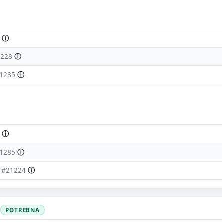
 moraš upisati e-mail — prijedlog možeš poslati i anonimno.
Odustani
Pošalji
ⓘ
1228
ⓘ
1285
ⓘ
ⓘ
1285
ⓘ
.
#21224
ⓘ
POTREBNA