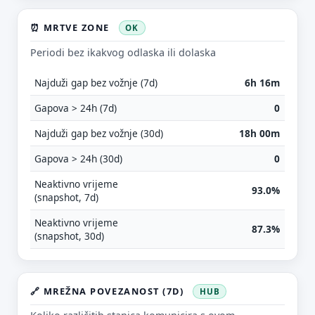
⏰ MRTVE ZONE
OK
Periodi bez ikakvog odlaska ili dolaska
Najduži gap bez vožnje (7d)
6h 16m
Gapova > 24h (7d)
0
Najduži gap bez vožnje (30d)
18h 00m
Gapova > 24h (30d)
0
Neaktivno vrijeme
93.0%
Predloži poboljšanje ove stranice
(snapshot, 7d)
Što bi ti ovdje bilo korisno? Koje pitanje želiš da ova
Neaktivno vrijeme
stranica može odgovoriti? (npr. “kada je
87.3%
(snapshot, 30d)
najpraznije?”, “što znači ovaj skok?”, “što još
usporediti?”)
Vrsta poruke
🔗 MREŽNA POVEZANOST (7D)
HUB
Povratna informacija
Prijava problema