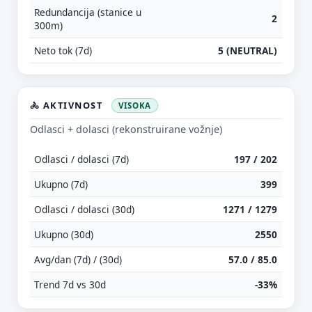
Redundancija (stanice u
2
300m)
Neto tok (7d)
5 (NEUTRAL)
🚴 AKTIVNOST
VISOKA
Odlasci + dolasci (rekonstruirane vožnje)
Odlasci / dolasci (7d)
197 / 202
Ukupno (7d)
399
Odlasci / dolasci (30d)
1271 / 1279
Ukupno (30d)
2550
Avg/dan (7d) / (30d)
57.0 / 85.0
Trend 7d vs 30d
-33%