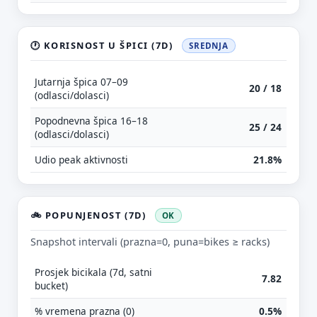
🕐 KORISNOST U ŠPICI (7D)
SREDNJA
Jutarnja špica 07–09
20 / 18
(odlasci/dolasci)
Popodnevna špica 16–18
25 / 24
(odlasci/dolasci)
Udio peak aktivnosti
21.8%
🚲 POPUNJENOST (7D)
OK
Snapshot intervali (prazna=0, puna=bikes ≥ racks)
Prosjek bicikala (7d, satni
7.82
bucket)
% vremena prazna (0)
0.5%