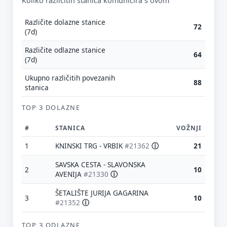
Koliko različitih stanica komunicira s ovom
Tvoj prijedlog
Različite dolazne stanice
72
(7d)
Različite odlazne stanice
64
(7d)
Ukupno različitih povezanih
88
E-mail (opcionalno)
stanica
TOP 3 DOLAZNE
Ne moraš upisati e-mail — prijedlog možeš poslati i anonimno.
#
STANICA
VOŽNJI
Odustani
Pošalji
1
KNINSKI TRG - VRBIK
#21362
ⓘ
21
SAVSKA CESTA - SLAVONSKA
2
10
AVENIJA
#21330
ⓘ
ŠETALIŠTE JURIJA GAGARINA
3
10
#21352
ⓘ
TOP 3 ODLAZNE