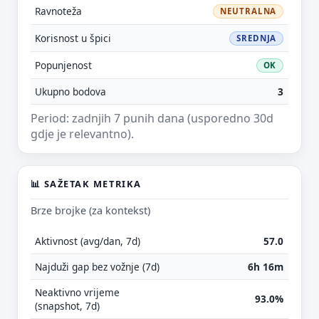
Ravnoteža
NEUTRALNA
Korisnost u špici
SREDNJA
Popunjenost
OK
Ukupno bodova
3
Period: zadnjih 7 punih dana (usporedno 30d
gdje je relevantno).
📊 SAŽETAK METRIKA
Brze brojke (za kontekst)
Aktivnost (avg/dan, 7d)
57.0
Najduži gap bez vožnje (7d)
6h 16m
Neaktivno vrijeme
93.0%
(snapshot, 7d)