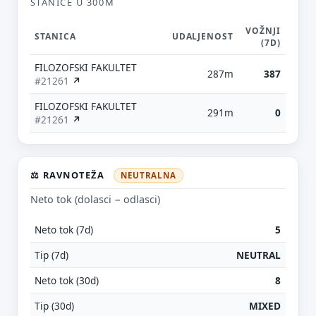
STANICE U 300M
VOŽNJI
STANICA
UDALJENOST
(7D)
FILOZOFSKI FAKULTET
287m
387
#21261
↗
FILOZOFSKI FAKULTET
291m
0
#21261
↗
⚖️ RAVNOTEŽA
NEUTRALNA
Neto tok (dolasci − odlasci)
Neto tok (7d)
5
Tip (7d)
NEUTRAL
Neto tok (30d)
8
Tip (30d)
MIXED