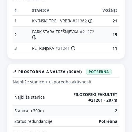
#
STANICA
VOŽNJI
1
KNINSKI TRG - VRBIK
#21362
ⓘ
21
PARK STARA TREŠNJEVKA
#21272
2
15
ⓘ
3
PETRINJSKA
#21241
ⓘ
11
📍 PROSTORNA ANALIZA (300M)
POTREBNA
Najbliže stanice + usporedba aktivnosti
FILOZOFSKI FAKULTET
Najbliža stanica
#21261 · 287m
Stanica u 300m
2
Status redundancije
Potrebna