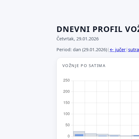
DNEVNI PROFIL VO
Četvrtak, 29.01.2026
Period: dan (29.01.2026)
|
← jučer
|
sutr
VOŽNJE PO SATIMA
P
Št
od
jo