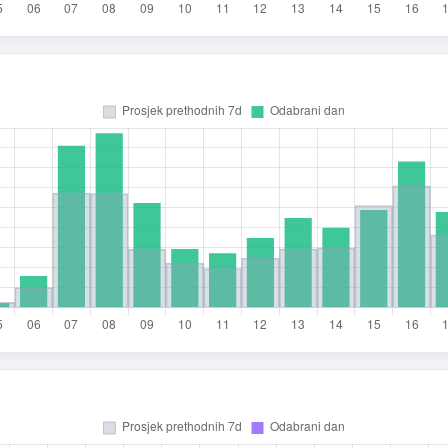
rsta poruke
Povratna informacija
Prijava problema
oj prijedlog
mail (opcionalno)
 moraš upisati e-mail — prijedlog možeš poslati i anonimno.
Odustani
Pošalji