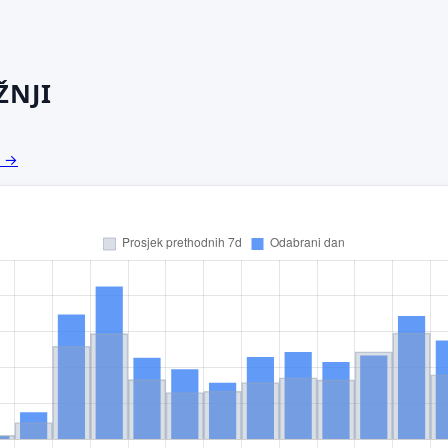
ŽNJI
a →
redloži poboljšanje ove stranice
o bi ti ovdje bilo korisno? Koje pitanje želiš da ova stranica može
govoriti? (npr. “kada je najpraznije?”, “što znači ovaj skok?”, “što
š usporediti?”)