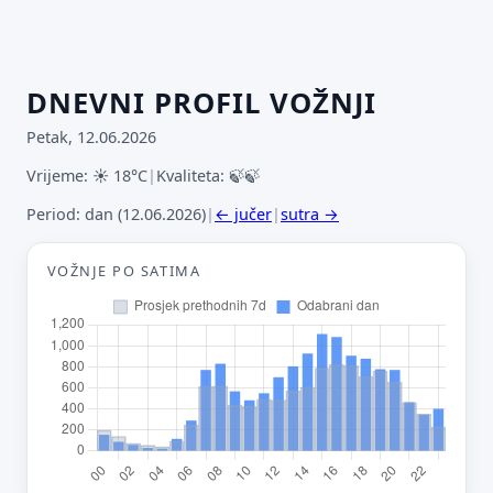
DNEVNI PROFIL VOŽNJI
Petak, 12.06.2026
Vrijeme: ☀ 18°C
|
Kvaliteta: 🍃🍃
Period: dan (12.06.2026)
|
← jučer
|
sutra →
VOŽNJE PO SATIMA
Predloži poboljšanje ove stranice
Što bi ti ovdje bilo korisno? Koje pitanje želiš da ova
stranica može odgovoriti? (npr. “kada je
najpraznije?”, “što znači ovaj skok?”, “što još
usporediti?”)
Vrsta poruke
Povratna informacija
Prijava problema