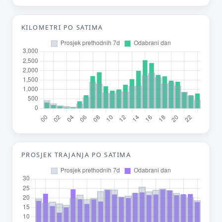
Tvoj prijedlog
KILOMETRI PO SATIMA
E-mail (opcionalno)
Ne moraš upisati e-mail — prijedlog možeš poslati i anonimno.
Odustani
Pošalji
PROSJEK TRAJANJA PO SATIMA