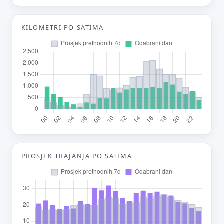
Tvoj prijedlog
KILOMETRI PO SATIMA
E-mail (opcionalno)
Ne moraš upisati e-mail — prijedlog možeš poslati i anonimno.
Odustani
Pošalji
PROSJEK TRAJANJA PO SATIMA