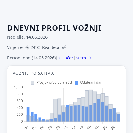
DNEVNI PROFIL VOŽNJI
Nedjelja, 14.06.2026
Vrijeme: ☀ 24°C
|
Kvaliteta: 🍃
Period: dan (14.06.2026)
|
← jučer
|
sutra →
VOŽNJE PO SATIMA
Predloži poboljšanje ove stranice
Što bi ti ovdje bilo korisno? Koje pitanje želiš da ova
stranica može odgovoriti? (npr. “kada je
najpraznije?”, “što znači ovaj skok?”, “što još
usporediti?”)
Vrsta poruke
Povratna informacija
Prijava problema