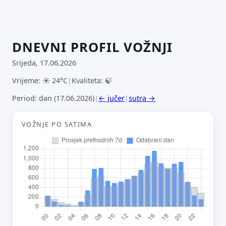
DNEVNI PROFIL VOŽNJI
Srijeda, 17.06.2026
Vrijeme: ☀ 24°C
|
Kvaliteta: 🍃
Period: dan (17.06.2026)
|
← jučer
|
sutra →
VOŽNJE PO SATIMA
Predloži poboljšanje ove stranice
Što bi ti ovdje bilo korisno? Koje pitanje želiš da ova
stranica može odgovoriti? (npr. “kada je
najpraznije?”, “što znači ovaj skok?”, “što još
usporediti?”)
Vrsta poruke
Povratna informacija
Prijava problema