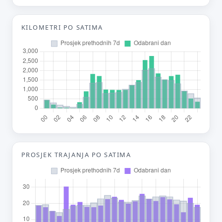
Tvoj prijedlog
KILOMETRI PO SATIMA
E-mail (opcionalno)
Ne moraš upisati e-mail — prijedlog možeš poslati i anonimno.
Odustani
Pošalji
PROSJEK TRAJANJA PO SATIMA