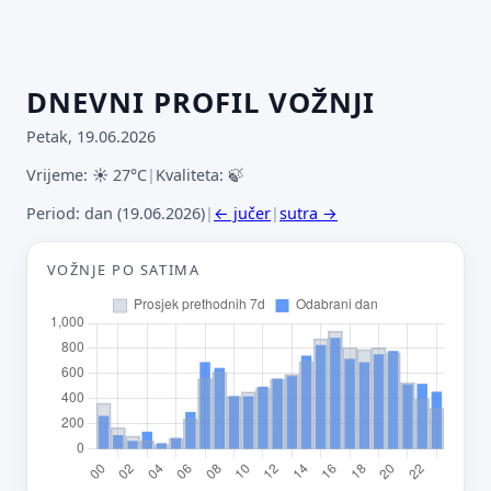
DNEVNI PROFIL VOŽNJI
Petak, 19.06.2026
Vrijeme: ☀ 27°C
|
Kvaliteta: 🍃
Period: dan (19.06.2026)
|
← jučer
|
sutra →
VOŽNJE PO SATIMA
Predloži poboljšanje ove stranice
Što bi ti ovdje bilo korisno? Koje pitanje želiš da ova
stranica može odgovoriti? (npr. “kada je
najpraznije?”, “što znači ovaj skok?”, “što još
usporediti?”)
Vrsta poruke
Povratna informacija
Prijava problema