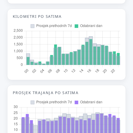
Tvoj prijedlog
KILOMETRI PO SATIMA
E-mail (opcionalno)
Ne moraš upisati e-mail — prijedlog možeš poslati i anonimno.
Odustani
Pošalji
PROSJEK TRAJANJA PO SATIMA