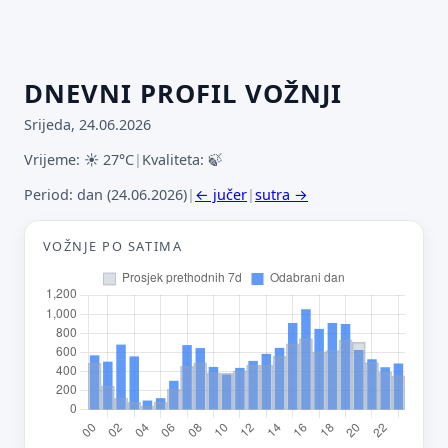
DNEVNI PROFIL VOŽNJI
Srijeda, 24.06.2026
Vrijeme: ☀ 27°C
|
Kvaliteta: 🍃
Period: dan (24.06.2026)
|
← jučer
|
sutra →
VOŽNJE PO SATIMA
Predloži poboljšanje ove stranice
Što bi ti ovdje bilo korisno? Koje pitanje želiš da ova
stranica može odgovoriti? (npr. “kada je
najpraznije?”, “što znači ovaj skok?”, “što još
usporediti?”)
Vrsta poruke
Povratna informacija
Prijava problema