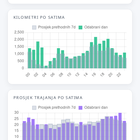
Tvoj prijedlog
KILOMETRI PO SATIMA
E-mail (opcionalno)
Ne moraš upisati e-mail — prijedlog možeš poslati i anonimno.
Odustani
Pošalji
PROSJEK TRAJANJA PO SATIMA