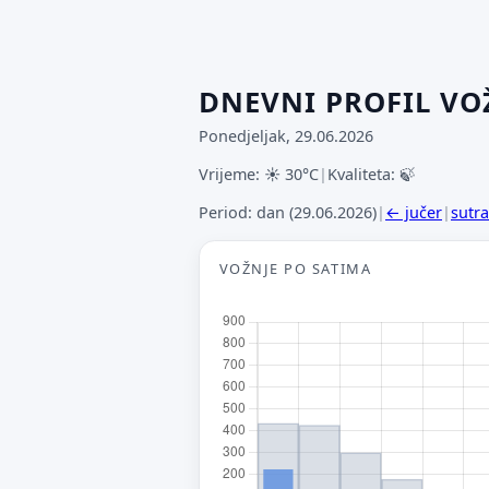
DNEVNI PROFIL VO
Ponedjeljak, 29.06.2026
Vrijeme: ☀ 30°C
|
Kvaliteta: 🍃
Period: dan (29.06.2026)
|
← jučer
|
sutr
VOŽNJE PO SATIMA
P
Št
od
jo