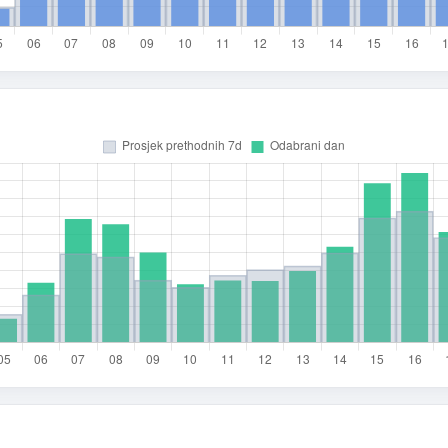
rsta poruke
Povratna informacija
Prijava problema
oj prijedlog
mail (opcionalno)
 moraš upisati e-mail — prijedlog možeš poslati i anonimno.
Odustani
Pošalji