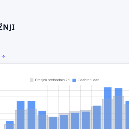
ŽNJI
a →
redloži poboljšanje ove stranice
o bi ti ovdje bilo korisno? Koje pitanje želiš da ova stranica može
govoriti? (npr. “kada je najpraznije?”, “što znači ovaj skok?”, “što
š usporediti?”)