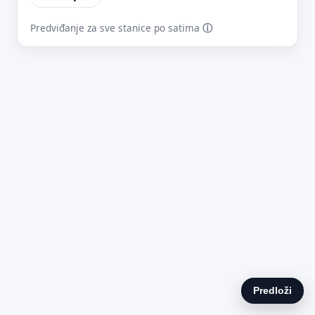
Predviđanje za sve stanice po satima
ⓘ
E-mail (opcionalno)
Ne moraš upisati e-mail — prijedlog možeš poslati i anonimno.
Odustani
Pošalji
Predloži