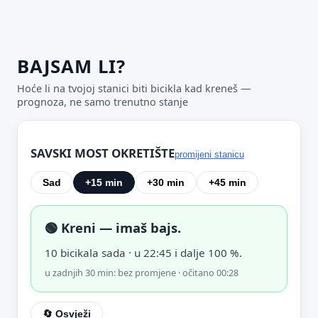
BAJSAM LI?
Hoće li na tvojoj stanici biti bicikla kad kreneš —
prognoza, ne samo trenutno stanje
SAVSKI MOST OKRETIŠTE
Predloži poboljšanje ove stranice
promijeni stanicu
Što bi ti ovdje bilo korisno? Koje pitanje želiš da ova
Sad
+15 min
+30 min
+45 min
stranica može odgovoriti? (npr. “kada je
najpraznije?”, “što znači ovaj skok?”, “što još
usporediti?”)
🟢 Kreni — imaš bajs.
Vrsta poruke
10 bicikala sada · u 22:45 i dalje 100 %.
Povratna informacija
Prijava problema
u zadnjih 30 min: bez promjene · očitano 00:28
Tvoj prijedlog
🔄 Osvježi