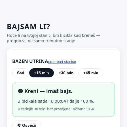
BAJSAM LI?
Hoće li na tvojoj stanici biti bicikla kad kreneš —
prognoza, ne samo trenutno stanje
BAZEN UTRINA
Predloži poboljšanje ove stranice
promijeni stanicu
Što bi ti ovdje bilo korisno? Koje pitanje želiš da ova
Sad
+15 min
+30 min
+45 min
stranica može odgovoriti? (npr. “kada je
najpraznije?”, “što znači ovaj skok?”, “što još
usporediti?”)
🟢 Kreni — imaš bajs.
Vrsta poruke
3 bicikala sada · u 00:04 i dalje 100 %.
Povratna informacija
Prijava problema
u zadnjih 30 min: bez promjene · očitano 01:48
Tvoj prijedlog
🔄 Osvježi