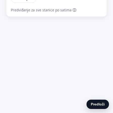
Predviđanje za sve stanice po satima
ⓘ
E-mail (opcionalno)
Ne moraš upisati e-mail — prijedlog možeš poslati i anonimno.
Odustani
Pošalji
Predloži