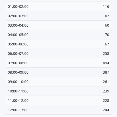
Što bi ti ovdje bilo korisno? Koje pitanje želiš da ova
01:00–02:00
116
stranica može odgovoriti? (npr. “kada je
najpraznije?”, “što znači ovaj skok?”, “što još
02:00–03:00
62
usporediti?”)
03:00–04:00
60
Vrsta poruke
04:00–05:00
70
Povratna informacija
Prijava problema
05:00–06:00
67
Tvoj prijedlog
06:00–07:00
258
07:00–08:00
494
08:00–09:00
387
09:00–10:00
261
E-mail (opcionalno)
10:00–11:00
239
11:00–12:00
228
Ne moraš upisati e-mail — prijedlog možeš poslati i anonimno.
12:00–13:00
244
Odustani
Pošalji