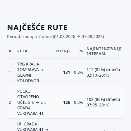
NAJČEŠĆE RUTE
Period: zadnjih 7 dana (01.08.2026 → 07.08.2026)
NAJINTENZIVNIJI
#
RUTA
VOŽNJI
%
INTERVAL
TRG KRALJA
TOMISLAVA →
112 (85%) između
1
131
0.3%
GLAVNI
02:10–23:15
KOLODVOR
PUČKO
OTVORENO
Predloži poboljšanje ove stranice
108 (86%) između
2
UČILIŠTE → Ul.
126
0.3%
07:05–20:10
Što bi ti ovdje bilo korisno? Koje pitanje želiš da ova
GRADA
stranica može odgovoriti? (npr. “kada je
VUKOVARA 41
najpraznije?”, “što znači ovaj skok?”, “što još
usporediti?”)
Ul. GRADA
VUKOVARA 41 →