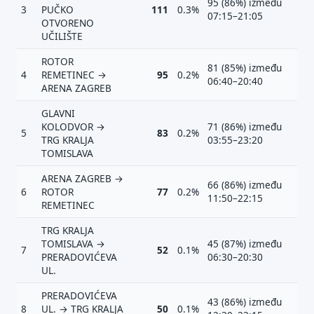
95 (86%) između
3
PUČKO
111
0.3%
Vrsta poruke
07:15–21:05
OTVORENO
Povratna informacija
Prijava problema
UČILIŠTE
Tvoj prijedlog
ROTOR
81 (85%) između
4
REMETINEC →
95
0.2%
06:40–20:40
ARENA ZAGREB
GLAVNI
KOLODVOR →
71 (86%) između
5
83
0.2%
TRG KRALJA
03:55–23:20
TOMISLAVA
E-mail (opcionalno)
ARENA ZAGREB →
66 (86%) između
6
ROTOR
77
0.2%
11:50–22:15
REMETINEC
Ne moraš upisati e-mail — prijedlog možeš poslati i anonimno.
TRG KRALJA
TOMISLAVA →
45 (87%) između
Odustani
Pošalji
7
52
0.1%
PRERADOVIĆEVA
06:30–20:30
UL.
PRERADOVIĆEVA
43 (86%) između
8
UL. → TRG KRALJA
50
0.1%