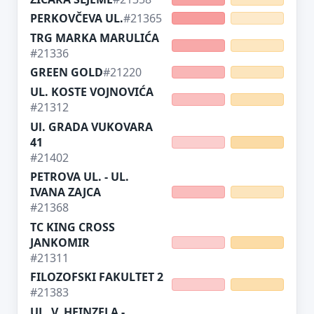
PERKOVČEVA UL.
#21365
TRG MARKA MARULIĆA
#21336
GREEN GOLD
#21220
UL. KOSTE VOJNOVIĆA
#21312
Ul. GRADA VUKOVARA
41
#21402
PETROVA UL. - UL.
IVANA ZAJCA
#21368
TC KING CROSS
JANKOMIR
#21311
FILOZOFSKI FAKULTET 2
#21383
UL. V. HEINZELA -