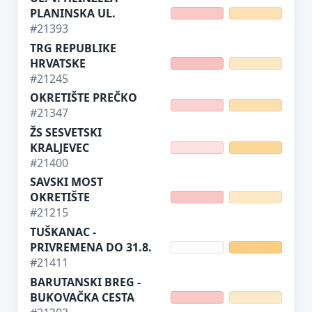
PLANINSKA UL.
#21393
TRG REPUBLIKE
HRVATSKE
#21245
OKRETIŠTE PREČKO
#21347
ŽS SESVETSKI
KRALJEVEC
#21400
SAVSKI MOST
Predloži poboljšanje ove stranice
OKRETIŠTE
#21215
Što bi ti ovdje bilo korisno? Koje pitanje želiš da ova
stranica može odgovoriti? (npr. “kada je
TUŠKANAC -
najpraznije?”, “što znači ovaj skok?”, “što još
PRIVREMENA DO 31.8.
usporediti?”)
#21411
BARUTANSKI BREG -
Vrsta poruke
BUKOVAČKA CESTA
Povratna informacija
Prijava problema