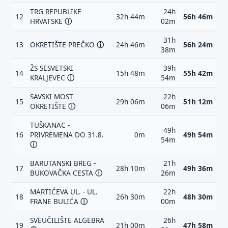
TRG REPUBLIKE
24h
12
32h 44m
56h 46m
HRVATSKE
ⓘ
02m
31h
13
OKRETIŠTE PREČKO
ⓘ
24h 46m
56h 24m
38m
ŽS SESVETSKI
39h
14
15h 48m
55h 42m
KRALJEVEC
ⓘ
54m
SAVSKI MOST
22h
15
29h 06m
51h 12m
OKRETIŠTE
ⓘ
06m
TUŠKANAC -
49h
16
PRIVREMENA DO 31.8.
0m
49h 54m
54m
ⓘ
BARUTANSKI BREG -
21h
17
28h 10m
49h 36m
BUKOVAČKA CESTA
ⓘ
26m
MARTIĆEVA UL. - UL.
22h
18
26h 30m
48h 30m
FRANE BULIĆA
ⓘ
00m
SVEUČILIŠTE ALGEBRA
26h
19
21h 00m
47h 58m