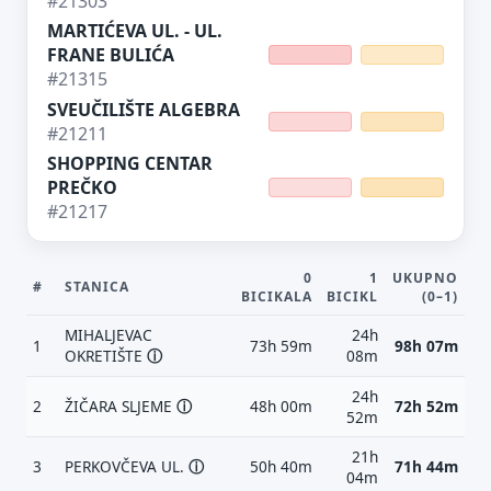
#21303
Tvoj prijedlog
MARTIĆEVA UL. - UL.
FRANE BULIĆA
#21315
SVEUČILIŠTE ALGEBRA
#21211
SHOPPING CENTAR
PREČKO
E-mail (opcionalno)
#21217
Ne moraš upisati e-mail — prijedlog možeš poslati i anonimno.
0
1
UKUPNO
#
STANICA
BICIKALA
BICIKL
(0–1)
Odustani
Pošalji
MIHALJEVAC
24h
1
73h 59m
98h 07m
OKRETIŠTE
ⓘ
08m
24h
2
ŽIČARA SLJEME
ⓘ
48h 00m
72h 52m
52m
21h
3
PERKOVČEVA UL.
ⓘ
50h 40m
71h 44m
04m