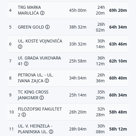
TRG MARKA
24h
4
45h 00m
69h 20m
MARULIĆA
ⓘ
20m
26h
5
GREEN GOLD
ⓘ
38h 32m
64h 34m
02m
UL. KOSTE VOJNOVIĆA
30h
6
33h 32m
63h 46m
ⓘ
14m
Ul. GRADA VUKOVARA
36h
7
25h 58m
62h 10m
41
ⓘ
12m
PETROVA UL. - UL.
26h
8
34h 04m
60h 40m
IVANA ZAJCA
ⓘ
36m
TC KING CROSS
35h
9
25h 14m
60h 34m
JANKOMIR
ⓘ
20m
FILOZOFSKI FAKULTET
32h
10
26h 20m
58h 48m
2
ⓘ
28m
UL. V. HEINZELA -
30h
11
28h 04m
58h 12m
PLANINSKA UL.
ⓘ
08m