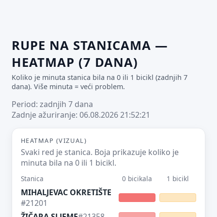
RUPE NA STANICAMA —
HEATMAP (7 DANA)
Koliko je minuta stanica bila na 0 ili 1 bicikl (zadnjih 7
dana). Više minuta = veći problem.
Period: zadnjih 7 dana
Zadnje ažuriranje: 06.08.2026 21:52:21
HEATMAP (VIZUAL)
Svaki red je stanica. Boja prikazuje koliko je
minuta bila na 0 ili 1 bicikl.
Stanica
0 bicikala
1 bicikl
MIHALJEVAC OKRETIŠTE
#21201
ŽIČARA SLJEME
#21358