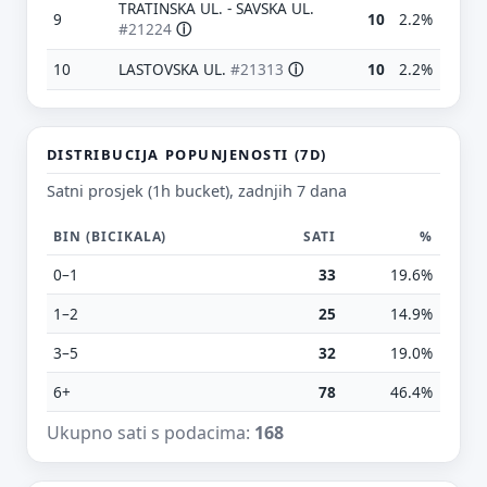
TRATINSKA UL. - SAVSKA UL.
9
10
2.2%
#21224
ⓘ
10
LASTOVSKA UL.
#21313
ⓘ
10
2.2%
DISTRIBUCIJA POPUNJENOSTI (7D)
Satni prosjek (1h bucket), zadnjih 7 dana
Predloži poboljšanje ove stranice
BIN (BICIKALA)
SATI
%
Što bi ti ovdje bilo korisno? Koje pitanje želiš da ova
0–1
33
19.6%
stranica može odgovoriti? (npr. “kada je
najpraznije?”, “što znači ovaj skok?”, “što još
1–2
25
14.9%
usporediti?”)
3–5
32
19.0%
Vrsta poruke
6+
78
46.4%
Povratna informacija
Prijava problema
Ukupno sati s podacima:
168
Tvoj prijedlog