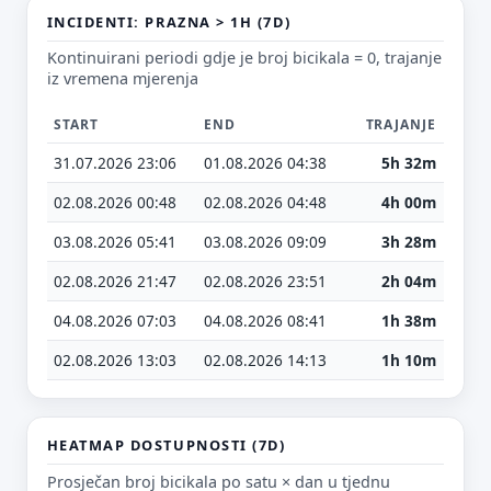
INCIDENTI: PRAZNA > 1H (7D)
Kontinuirani periodi gdje je broj bicikala = 0, trajanje
iz vremena mjerenja
E-mail (opcionalno)
START
END
TRAJANJE
31.07.2026 23:06
01.08.2026 04:38
5h 32m
Ne moraš upisati e-mail — prijedlog možeš poslati i anonimno.
02.08.2026 00:48
02.08.2026 04:48
4h 00m
03.08.2026 05:41
03.08.2026 09:09
3h 28m
Odustani
Pošalji
02.08.2026 21:47
02.08.2026 23:51
2h 04m
04.08.2026 07:03
04.08.2026 08:41
1h 38m
02.08.2026 13:03
02.08.2026 14:13
1h 10m
HEATMAP DOSTUPNOSTI (7D)
Prosječan broj bicikala po satu × dan u tjednu