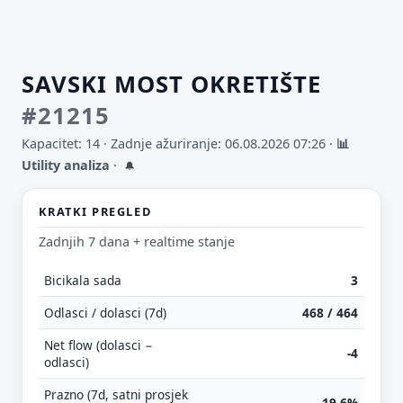
SAVSKI MOST OKRETIŠTE
#21215
Kapacitet: 14 ·
Zadnje ažuriranje: 06.08.2026 07:26
·
📊
Utility analiza
·
🔔
KRATKI PREGLED
Zadnjih 7 dana + realtime stanje
Bicikala sada
3
Odlasci / dolasci (7d)
468 / 464
Net flow (dolasci −
-4
odlasci)
Prazno (7d, satni prosjek
19.6%