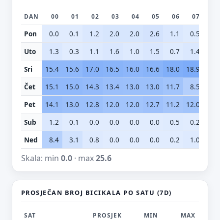
DAN
00
01
02
03
04
05
06
07
0
Pon
0.0
0.1
1.2
2.0
2.0
2.6
1.1
0.5
0.
Uto
1.3
0.3
1.1
1.6
1.0
1.5
0.7
1.4
1.
Sri
15.4
15.6
17.0
16.5
16.0
16.6
18.0
18.9
20.
Čet
15.1
15.0
14.3
13.4
13.0
13.0
11.7
8.5
5.
Pet
14.1
13.0
12.8
12.0
12.0
12.7
11.2
12.0
6.
Sub
1.2
0.1
0.0
0.0
0.0
0.0
0.5
0.2
1.
Ned
8.4
3.1
0.8
0.0
0.0
0.0
0.2
1.0
1.
Skala: min
0.0
· max
25.6
PROSJEČAN BROJ BICIKALA PO SATU (7D)
SAT
PROSJEK
MIN
MAX