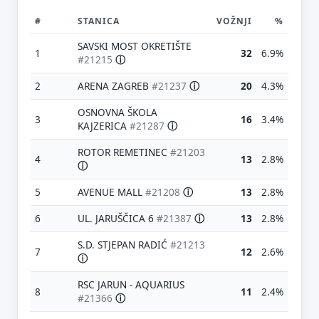
#
STANICA
VOŽNJI
%
SAVSKI MOST OKRETIŠTE
1
32
6.9%
#21215
ⓘ
2
ARENA ZAGREB
#21237
ⓘ
20
4.3%
OSNOVNA ŠKOLA
3
16
3.4%
KAJZERICA
#21287
ⓘ
ROTOR REMETINEC
#21203
4
13
2.8%
ⓘ
5
AVENUE MALL
#21208
ⓘ
13
2.8%
6
UL. JARUŠČICA 6
#21387
ⓘ
13
2.8%
S.D. STJEPAN RADIĆ
#21213
7
12
2.6%
ⓘ
RSC JARUN - AQUARIUS
8
11
2.4%
#21366
ⓘ