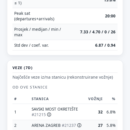
≤ 1)
Peak sat
20:00
(departures+arrivals)
Prosjek / medijan / min /
7.33 / 4.70 / 0 / 26
max
Std dev / coef. var.
6.87 / 0.94
VEZE (7D)
Najčešće veze iz/na stanicu (rekonstruirane vožnje)
OD OVE STANICE
#
STANICA
VOŽNJI
%
SAVSKI MOST OKRETIŠTE
1
32
6.8%
#21215
ⓘ
2
ARENA ZAGREB
#21237
ⓘ
27
5.8%