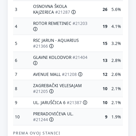
OSNOVNA ŠKOLA
3
26
5.6%
KAJZERICA
#21287
ⓘ
ROTOR REMETINEC
#21203
4
19
4.1%
ⓘ
RSC JARUN - AQUARIUS
5
15
3.2%
#21366
ⓘ
GLAVNI KOLODVOR
#21404
6
13
2.8%
ⓘ
7
AVENUE MALL
#21208
ⓘ
12
2.6%
ZAGREBAČKI VELESAJAM
8
10
2.1%
#21205
ⓘ
9
UL. JARUŠČICA 6
#21387
ⓘ
10
2.1%
PRERADOVIĆEVA UL.
10
9
1.9%
#21244
ⓘ
PREMA OVOJ STANICI