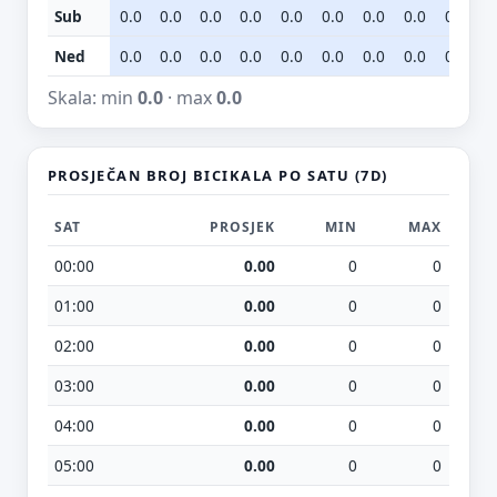
Sub
0.0
0.0
0.0
0.0
0.0
0.0
0.0
0.0
0.0
0
Ned
0.0
0.0
0.0
0.0
0.0
0.0
0.0
0.0
0.0
0
Ne moraš upisati e-mail — prijedlog možeš poslati i anonimno.
Skala: min
0.0
· max
0.0
Odustani
Pošalji
PROSJEČAN BROJ BICIKALA PO SATU (7D)
SAT
PROSJEK
MIN
MAX
00:00
0.00
0
0
01:00
0.00
0
0
02:00
0.00
0
0
03:00
0.00
0
0
04:00
0.00
0
0
05:00
0.00
0
0