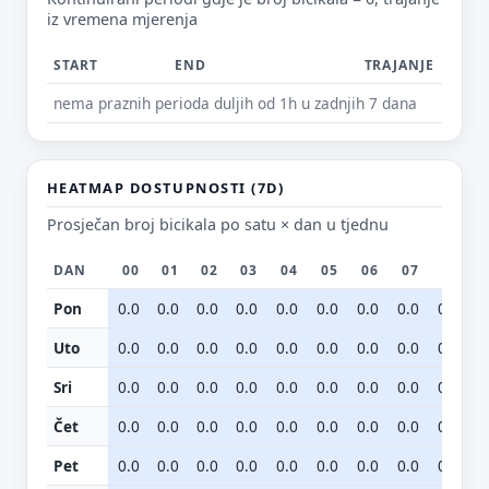
iz vremena mjerenja
START
END
TRAJANJE
nema praznih perioda duljih od 1h u zadnjih 7 dana
Predloži poboljšanje ove stranice
Što bi ti ovdje bilo korisno? Koje pitanje želiš da ova
stranica može odgovoriti? (npr. “kada je
najpraznije?”, “što znači ovaj skok?”, “što još
HEATMAP DOSTUPNOSTI (7D)
usporediti?”)
Prosječan broj bicikala po satu × dan u tjednu
Vrsta poruke
DAN
00
01
02
03
04
05
06
07
08
Povratna informacija
Prijava problema
Pon
0.0
0.0
0.0
0.0
0.0
0.0
0.0
0.0
0.0
0
Tvoj prijedlog
Uto
0.0
0.0
0.0
0.0
0.0
0.0
0.0
0.0
0.0
0
Sri
0.0
0.0
0.0
0.0
0.0
0.0
0.0
0.0
0.0
0
Čet
0.0
0.0
0.0
0.0
0.0
0.0
0.0
0.0
0.0
0
Pet
0.0
0.0
0.0
0.0
0.0
0.0
0.0
0.0
0.0
0
E-mail (opcionalno)