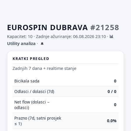
EUROSPIN DUBRAVA
#21258
Kapacitet: 10 ·
Zadnje ažuriranje: 06.08.2026 23:10
·
📊
Utility analiza
·
🔔
KRATKI PREGLED
Zadnjih 7 dana + realtime stanje
Bicikala sada
0
Odlasci / dolasci (7d)
0 / 0
Net flow (dolasci −
0
odlasci)
Prazno (7d, satni prosjek
0.0%
≤ 1)