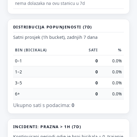
nema dolazaka na ovu stanicu u 7d
DISTRIBUCIJA POPUNJENOSTI (7D)
Satni prosjek (1h bucket), zadnjih 7 dana
BIN (BICIKALA)
SATI
%
0–1
0
0.0%
1–2
0
0.0%
3–5
0
0.0%
6+
0
0.0%
Ukupno sati s podacima:
0
INCIDENTI: PRAZNA > 1H (7D)
Kontinuirani periodi gdje je broj bicikala = 0, trajanje