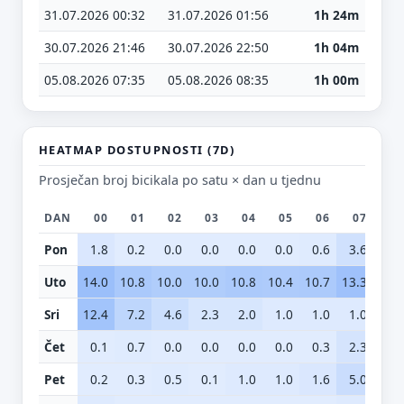
31.07.2026 00:32
31.07.2026 01:56
1h 24m
30.07.2026 21:46
30.07.2026 22:50
1h 04m
05.08.2026 07:35
05.08.2026 08:35
1h 00m
HEATMAP DOSTUPNOSTI (7D)
Prosječan broj bicikala po satu × dan u tjednu
DAN
00
01
02
03
04
05
06
07
0
Pon
1.8
0.2
0.0
0.0
0.0
0.0
0.6
3.6
11.
Uto
14.0
10.8
10.0
10.0
10.8
10.4
10.7
13.3
17.
Sri
12.4
7.2
4.6
2.3
2.0
1.0
1.0
1.0
1.
Čet
0.1
0.7
0.0
0.0
0.0
0.0
0.3
2.3
9.
Pet
0.2
0.3
0.5
0.1
1.0
1.0
1.6
5.0
14.