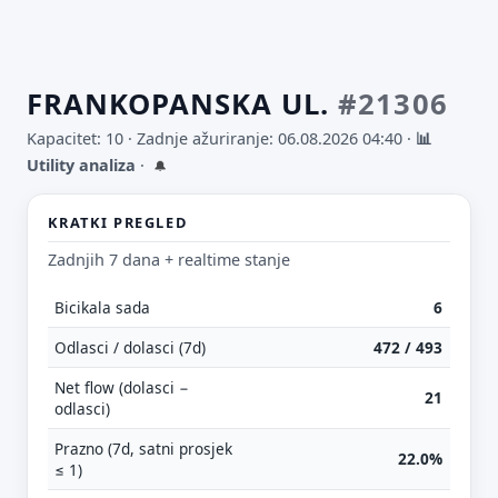
FRANKOPANSKA UL.
#21306
Kapacitet: 10 ·
Zadnje ažuriranje: 06.08.2026 04:40
·
📊
Utility analiza
·
🔔
KRATKI PREGLED
Zadnjih 7 dana + realtime stanje
Bicikala sada
6
Odlasci / dolasci (7d)
472 / 493
Net flow (dolasci −
21
odlasci)
Prazno (7d, satni prosjek
22.0%
≤ 1)