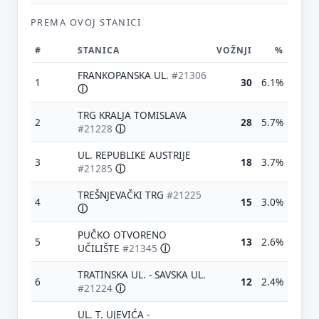
PREMA OVOJ STANICI
#
STANICA
VOŽNJI
%
FRANKOPANSKA UL.
#21306
1
30
6.1%
ⓘ
TRG KRALJA TOMISLAVA
2
28
5.7%
#21228
ⓘ
UL. REPUBLIKE AUSTRIJE
3
18
3.7%
#21285
ⓘ
TREŠNJEVAČKI TRG
#21225
4
15
3.0%
ⓘ
PUČKO OTVORENO
5
13
2.6%
UČILIŠTE
#21345
ⓘ
TRATINSKA UL. - SAVSKA UL.
6
12
2.4%
#21224
ⓘ
UL. T. UJEVIĆA -