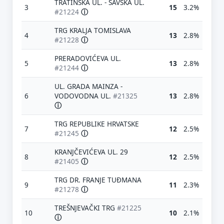
TRATINSKA UL. - SAVSKA UL.
3
15
3.2%
#21224
ⓘ
TRG KRALJA TOMISLAVA
4
13
2.8%
#21228
ⓘ
PRERADOVIĆEVA UL.
5
13
2.8%
#21244
ⓘ
UL. GRADA MAINZA -
6
VODOVODNA UL.
#21325
13
2.8%
ⓘ
TRG REPUBLIKE HRVATSKE
7
12
2.5%
#21245
ⓘ
KRANJČEVIĆEVA UL. 29
8
12
2.5%
#21405
ⓘ
TRG DR. FRANJE TUĐMANA
9
11
2.3%
#21278
ⓘ
TREŠNJEVAČKI TRG
#21225
10
10
2.1%
ⓘ