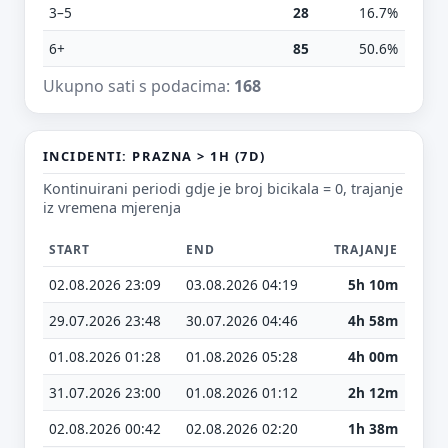
Vrsta poruke
3–5
28
16.7%
Povratna informacija
Prijava problema
6+
85
50.6%
Tvoj prijedlog
Ukupno sati s podacima:
168
INCIDENTI: PRAZNA > 1H (7D)
Kontinuirani periodi gdje je broj bicikala = 0, trajanje
iz vremena mjerenja
E-mail (opcionalno)
START
END
TRAJANJE
02.08.2026 23:09
03.08.2026 04:19
5h 10m
Ne moraš upisati e-mail — prijedlog možeš poslati i anonimno.
29.07.2026 23:48
30.07.2026 04:46
4h 58m
Odustani
Pošalji
01.08.2026 01:28
01.08.2026 05:28
4h 00m
31.07.2026 23:00
01.08.2026 01:12
2h 12m
02.08.2026 00:42
02.08.2026 02:20
1h 38m