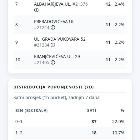
7
ALBAHARIJEVA UL.
#21376
12
2.4%
ⓘ
PRERADOVIĆEVA UL.
8
11
2.2%
#21244
ⓘ
UL. GRADA VUKOVARA 52
9
11
2.2%
#21284
ⓘ
KRANJČEVIĆEVA UL. 29
10
11
2.2%
#21405
ⓘ
DISTRIBUCIJA POPUNJENOSTI (7D)
Satni prosjek (1h bucket), zadnjih 7 dana
Predloži poboljšanje ove stranice
Što bi ti ovdje bilo korisno? Koje pitanje želiš da ova
BIN (BICIKALA)
SATI
%
stranica može odgovoriti? (npr. “kada je
najpraznije?”, “što znači ovaj skok?”, “što još
0–1
37
22.0%
usporediti?”)
1–2
18
10.7%