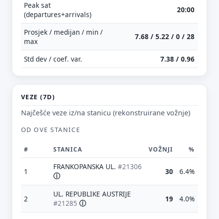
Peak sat
20:00
(departures+arrivals)
Prosjek / medijan / min /
7.68 / 5.22 / 0 / 28
max
Std dev / coef. var.
7.38 / 0.96
VEZE (7D)
Najčešće veze iz/na stanicu (rekonstruirane vožnje)
OD OVE STANICE
#
STANICA
VOŽNJI
%
FRANKOPANSKA UL.
#21306
1
30
6.4%
ⓘ
UL. REPUBLIKE AUSTRIJE
2
19
4.0%
#21285
ⓘ