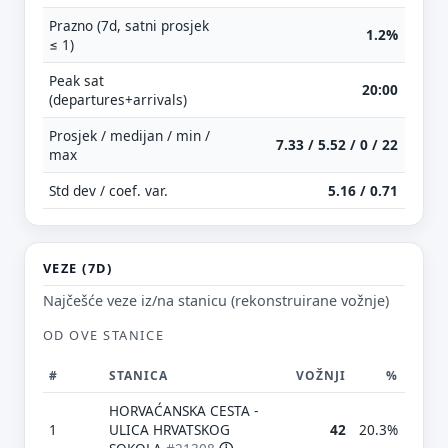
Prazno (7d, satni prosjek
1.2%
≤ 1)
Peak sat
20:00
(departures+arrivals)
Prosjek / medijan / min /
7.33 / 5.52 / 0 / 22
max
Std dev / coef. var.
5.16 / 0.71
VEZE (7D)
Najčešće veze iz/na stanicu (rekonstruirane vožnje)
OD OVE STANICE
#
STANICA
VOŽNJI
%
HORVAĆANSKA CESTA -
1
ULICA HRVATSKOG
42
20.3%