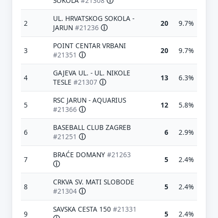
SOKOLA
#21308
ⓘ
UL. HRVATSKOG SOKOLA -
2
20
9.7%
JARUN
#21236
ⓘ
POINT CENTAR VRBANI
3
20
9.7%
#21351
ⓘ
GAJEVA UL. - UL. NIKOLE
4
13
6.3%
TESLE
#21307
ⓘ
RSC JARUN - AQUARIUS
5
12
5.8%
#21366
ⓘ
BASEBALL CLUB ZAGREB
6
6
2.9%
#21251
ⓘ
BRAĆE DOMANY
#21263
7
5
2.4%
ⓘ
CRKVA SV. MATI SLOBODE
8
5
2.4%
#21304
ⓘ
SAVSKA CESTA 150
#21331
9
5
2.4%