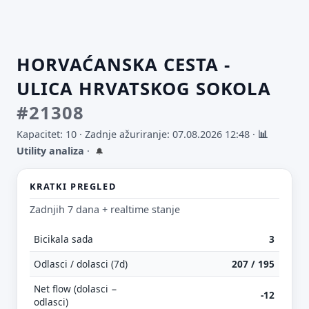
HORVAĆANSKA CESTA -
ULICA HRVATSKOG SOKOLA
#21308
Kapacitet: 10 ·
Zadnje ažuriranje: 07.08.2026 12:48
·
📊
Utility analiza
·
🔔
KRATKI PREGLED
Zadnjih 7 dana + realtime stanje
Bicikala sada
3
Odlasci / dolasci (7d)
207 / 195
Net flow (dolasci −
-12
odlasci)