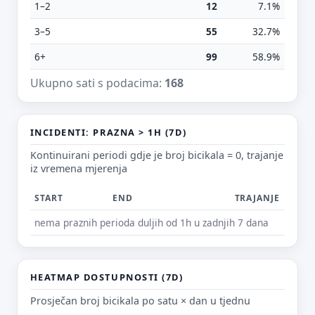
1–2
12
7.1%
3–5
55
32.7%
6+
99
58.9%
E-mail (opcionalno)
Ukupno sati s podacima:
168
Ne moraš upisati e-mail — prijedlog možeš poslati i anonimno.
INCIDENTI: PRAZNA > 1H (7D)
Odustani
Pošalji
Kontinuirani periodi gdje je broj bicikala = 0, trajanje
iz vremena mjerenja
START
END
TRAJANJE
nema praznih perioda duljih od 1h u zadnjih 7 dana
HEATMAP DOSTUPNOSTI (7D)
Prosječan broj bicikala po satu × dan u tjednu