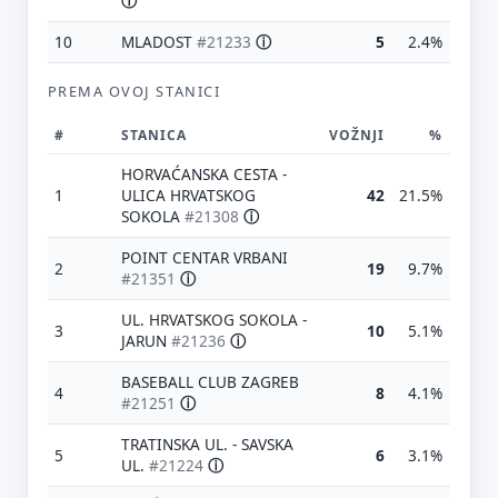
ⓘ
10
MLADOST
#21233
ⓘ
5
2.4%
PREMA OVOJ STANICI
#
STANICA
VOŽNJI
%
HORVAĆANSKA CESTA -
1
ULICA HRVATSKOG
42
21.5%
SOKOLA
#21308
ⓘ
POINT CENTAR VRBANI
2
19
9.7%
#21351
ⓘ
UL. HRVATSKOG SOKOLA -
3
10
5.1%
JARUN
#21236
ⓘ
BASEBALL CLUB ZAGREB
4
8
4.1%
#21251
ⓘ
TRATINSKA UL. - SAVSKA
5
6
3.1%
UL.
#21224
ⓘ