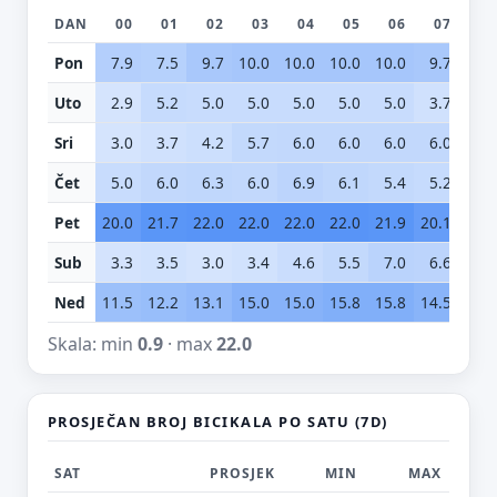
DAN
00
01
02
03
04
05
06
07
0
Pon
7.9
7.5
9.7
10.0
10.0
10.0
10.0
9.7
7.
Uto
2.9
5.2
5.0
5.0
5.0
5.0
5.0
3.7
3.
Sri
3.0
3.7
4.2
5.7
6.0
6.0
6.0
6.0
5.
Čet
5.0
6.0
6.3
6.0
6.9
6.1
5.4
5.2
7.
Pet
20.0
21.7
22.0
22.0
22.0
22.0
21.9
20.1
18.
Sub
3.3
3.5
3.0
3.4
4.6
5.5
7.0
6.6
5.
Ned
11.5
12.2
13.1
15.0
15.0
15.8
15.8
14.5
13.
Skala: min
0.9
· max
22.0
PROSJEČAN BROJ BICIKALA PO SATU (7D)
SAT
PROSJEK
MIN
MAX