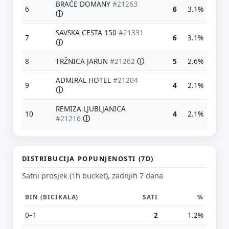
BRAĆE DOMANY
#21263
6
6
3.1%
ⓘ
SAVSKA CESTA 150
#21331
7
6
3.1%
ⓘ
8
TRŽNICA JARUN
#21262
ⓘ
5
2.6%
ADMIRAL HOTEL
#21204
9
4
2.1%
ⓘ
Predloži poboljšanje ove stranice
REMIZA LJUBLJANICA
10
4
2.1%
#21216
ⓘ
Što bi ti ovdje bilo korisno? Koje pitanje želiš da ova
stranica može odgovoriti? (npr. “kada je
najpraznije?”, “što znači ovaj skok?”, “što još
usporediti?”)
DISTRIBUCIJA POPUNJENOSTI (7D)
Vrsta poruke
Satni prosjek (1h bucket), zadnjih 7 dana
Povratna informacija
Prijava problema
BIN (BICIKALA)
SATI
%
Tvoj prijedlog
0–1
2
1.2%