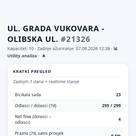
UL. GRADA VUKOVARA -
OLIBSKA UL.
#21326
Kapacitet: 10 ·
Zadnje ažuriranje: 07.08.2026 12:38
·
📊
Utility analiza
·
🔔
KRATKI PREGLED
Zadnjih 7 dana + realtime stanje
Bicikala sada
23
Odlasci / dolasci (7d)
295 / 299
Net flow (dolasci −
4
odlasci)
Prazno (7d, satni prosjek
0.6%