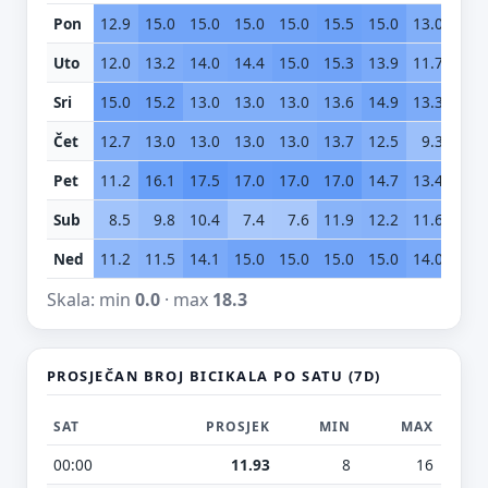
Pon
12.9
15.0
15.0
15.0
15.0
15.5
15.0
13.0
10.
Uto
12.0
13.2
14.0
14.4
15.0
15.3
13.9
11.7
7.
Sri
15.0
15.2
13.0
13.0
13.0
13.6
14.9
13.3
13.
Čet
12.7
13.0
13.0
13.0
13.0
13.7
12.5
9.3
5.
Pet
11.2
16.1
17.5
17.0
17.0
17.0
14.7
13.4
11.
Sub
8.5
9.8
10.4
7.4
7.6
11.9
12.2
11.6
10.
Ned
11.2
11.5
14.1
15.0
15.0
15.0
15.0
14.0
12.
Skala: min
0.0
· max
18.3
PROSJEČAN BROJ BICIKALA PO SATU (7D)
SAT
PROSJEK
MIN
MAX
00:00
11.93
8
16