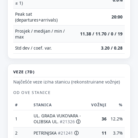
≤ 1)
Peak sat
20:00
(departures+arrivals)
Prosjek / medijan / min /
11.38 / 11.70 / 0 / 19
max
Std dev / coef. var.
3.20 / 0.28
VEZE (7D)
Najčešće veze iz/na stanicu (rekonstruirane vožnje)
OD OVE STANICE
#
STANICA
VOŽNJI
%
UL. GRADA VUKOVARA -
1
36
12.2%
OLIBSKA UL.
#21326
ⓘ
2
PETRINJSKA
#21241
ⓘ
11
3.7%