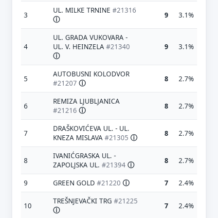
UL. MILKE TRNINE
#21316
3
9
3.1%
ⓘ
UL. GRADA VUKOVARA -
4
UL. V. HEINZELA
#21340
9
3.1%
ⓘ
AUTOBUSNI KOLODVOR
5
8
2.7%
#21207
ⓘ
REMIZA LJUBLJANICA
6
8
2.7%
#21216
ⓘ
DRAŠKOVIĆEVA UL. - UL.
7
8
2.7%
KNEZA MISLAVA
#21305
ⓘ
IVANIĆGRASKA UL. -
8
8
2.7%
ZAPOLJSKA UL.
#21394
ⓘ
9
GREEN GOLD
#21220
ⓘ
7
2.4%
TREŠNJEVAČKI TRG
#21225
10
7
2.4%
ⓘ