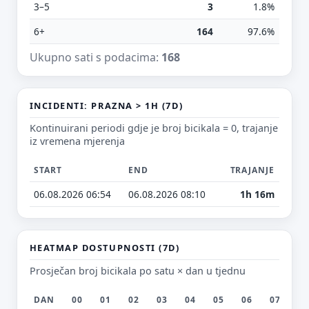
3–5
3
1.8%
6+
164
97.6%
Ukupno sati s podacima:
168
E-mail (opcionalno)
INCIDENTI: PRAZNA > 1H (7D)
Ne moraš upisati e-mail — prijedlog možeš poslati i anonimno.
Kontinuirani periodi gdje je broj bicikala = 0, trajanje
Odustani
Pošalji
iz vremena mjerenja
START
END
TRAJANJE
06.08.2026 06:54
06.08.2026 08:10
1h 16m
HEATMAP DOSTUPNOSTI (7D)
Prosječan broj bicikala po satu × dan u tjednu
DAN
00
01
02
03
04
05
06
07
0