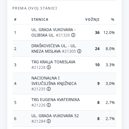
PREMA OVOJ STANICI
#
STANICA
VOŽNJI
%
UL. GRADA VUKOVARA -
1
36
12.0%
OLIBSKA UL.
#21326
ⓘ
DRAŠKOVIĆEVA UL. - UL.
2
24
8.0%
KNEZA MISLAVA
#21305
ⓘ
TRG KRALJA TOMISLAVA
3
10
3.3%
#21228
ⓘ
NACIONALNA I
4
SVEUČILIŠNA KNJIŽNICA
9
3.0%
#21235
ⓘ
TRG EUGENA KVATERNIKA
5
8
2.7%
#21226
ⓘ
UL. GRADA VUKOVARA 52
6
8
2.7%
#21284
ⓘ