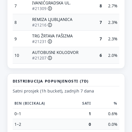
IVANIĆGRADSKA UL.
7
8
2.7%
#21309
ⓘ
REMIZA LJUBLJANICA
8
7
2.3%
#21216
ⓘ
TRG ŽRTAVA FAŠIZMA
9
7
2.3%
#21231
ⓘ
AUTOBUSNI KOLODVOR
10
6
2.0%
Predloži poboljšanje ove stranice
#21207
ⓘ
Što bi ti ovdje bilo korisno? Koje pitanje želiš da ova
stranica može odgovoriti? (npr. “kada je
najpraznije?”, “što znači ovaj skok?”, “što još
DISTRIBUCIJA POPUNJENOSTI (7D)
usporediti?”)
Satni prosjek (1h bucket), zadnjih 7 dana
Vrsta poruke
Povratna informacija
Prijava problema
BIN (BICIKALA)
SATI
%
Tvoj prijedlog
0–1
1
0.6%
1–2
0
0.0%