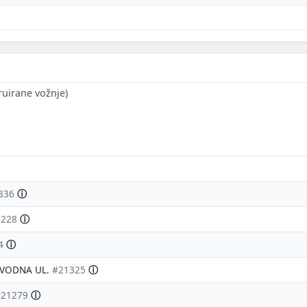
ruirane vožnje)
336
ⓘ
1228
ⓘ
4
ⓘ
OVODNA UL.
#21325
ⓘ
#21279
ⓘ