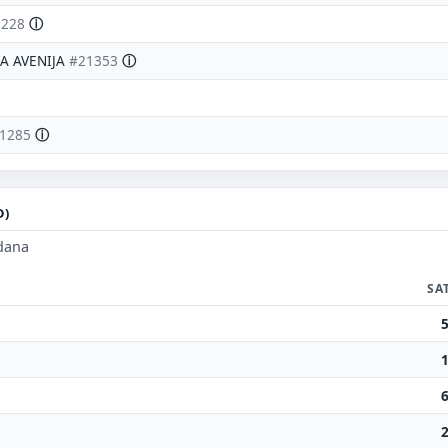
1228
ⓘ
KA AVENIJA
#21353
ⓘ
1285
ⓘ
D)
 dana
SA