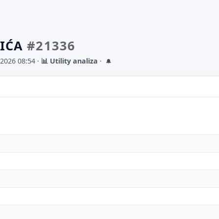
LIĆA
#21336
.2026 08:54
·
📊 Utility analiza
·
🔔