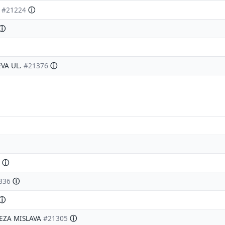
.
#21224
ⓘ
ⓘ
EVA UL.
#21376
ⓘ
ⓘ
336
ⓘ
ⓘ
NEZA MISLAVA
#21305
ⓘ