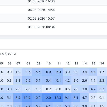
01.08.2026 16:30
06.08.2026 14:56
 moraš upisati e-mail — prijedlog možeš poslati i anonimno.
02.08.2026 15:57
Odustani
Pošalji
01.08.2026 08:34
n u tjednu
05
06
07
08
09
10
11
12
13
14
15
16
.0
0.0
1.9
3.5
5.5
6.0
6.4
3.0
3.0
3.4
4.4
1.7
.0
0.3
3.1
5.5
5.1
5.4
6.1
4.2
3.0
2.6
1.7
2.8
.0
3.0
2.5
2.0
1.5
0.2
0.0
0.5
2.8
3.0
4.7
3.2
.0
5.1
8.9
10.9
10.0
12.0
12.3
9.1
8.1
4.7
0.5
0.1
.1
2.3
5.3
7.9
6.8
6.1
5.1
5.3
3.6
3.0
2.1
1.5