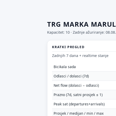
TRG MARKA MARU
Kapacitet: 10 ·
Zadnje ažuriranje: 08.08
KRATKI PREGLED
Zadnjih 7 dana + realtime stanje
Bicikala sada
Odlasci / dolasci (7d)
Net flow (dolasci − odlasci)
Prazno (7d, satni prosjek ≤ 1)
Peak sat (departures+arrivals)
Prosjek / medijan / min / max