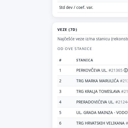
Std dev / coef. var.
VEZE (7D)
Najčešće veze iz/na stanicu (rekonst
OD OVE STANICE
#
STANICA
1
PERKOVČEVA UL.
#21365
ⓘ
2
TRG MARKA MARULIĆA
#21
3
TRG KRALJA TOMISLAVA
#2
4
PRERADOVIĆEVA UL.
#2124
5
UL. GRADA MAINZA - VOD
6
TRG HRVATSKIH VELIKANA