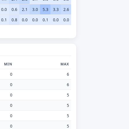
0.0
0.6
2.1
3.0
5.3
3.3
2.6
0.1
0.8
0.0
0.0
0.1
0.0
0.0
MIN
MAX
0
6
0
6
0
5
0
5
0
5
0
5