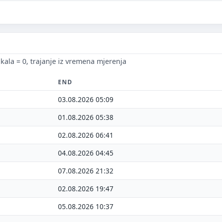
redloži poboljšanje ove stranice
o bi ti ovdje bilo korisno? Koje pitanje želiš da ova stranica može
ikala = 0, trajanje iz vremena mjerenja
govoriti? (npr. “kada je najpraznije?”, “što znači ovaj skok?”, “što
š usporediti?”)
END
03.08.2026 05:09
rsta poruke
Povratna informacija
Prijava problema
01.08.2026 05:38
oj prijedlog
02.08.2026 06:41
04.08.2026 04:45
07.08.2026 21:32
02.08.2026 19:47
05.08.2026 10:37
mail (opcionalno)