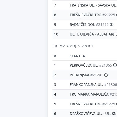
7
TRATINSKA UL. - SAVSKA UL
8
TREŠNJEVAČKI TRG
#21225
9
RADNIČKI DOL
#21296
ⓘ
10
UL. T. UJEVIĆA - ALBAHARIJ
PREMA OVOJ STANICI
#
STANICA
1
PERKOVČEVA UL.
#21365
ⓘ
2
PETRINJSKA
#21241
ⓘ
3
FRANKOPANSKA UL.
#21306
4
TRG MARKA MARULIĆA
#21
5
TREŠNJEVAČKI TRG
#21225
6
DRAŠKOVIĆEVA UL. - UL. K