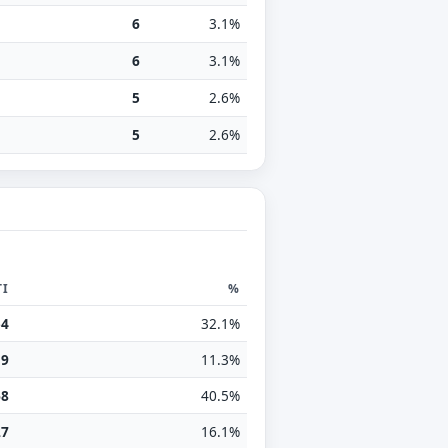
6
3.1%
6
3.1%
5
2.6%
5
2.6%
TI
%
54
32.1%
19
11.3%
68
40.5%
27
16.1%