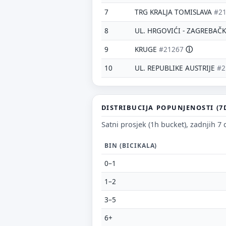
7
TRG KRALJA TOMISLAVA
#2
8
UL. HRGOVIĆI - ZAGREBAČ
9
KRUGE
#21267
ⓘ
10
UL. REPUBLIKE AUSTRIJE
#2
DISTRIBUCIJA POPUNJENOSTI (7
Satni prosjek (1h bucket), zadnjih 7
BIN (BICIKALA)
0–1
1–2
3–5
6+