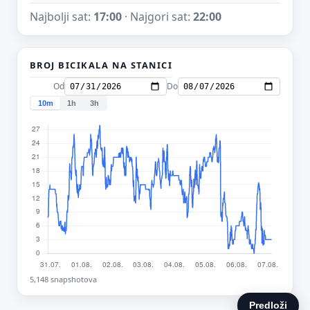
Najbolji sat:
17:00
· Najgori sat:
22:00
BROJ BICIKALA NA STANICI
Od
Do
10m
1h
3h
5,148 snapshotova
Predloži