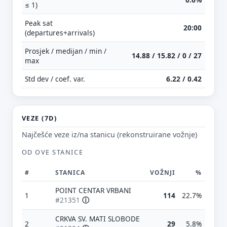
≤ 1)
Peak sat
20:00
(departures+arrivals)
Prosjek / medijan / min /
14.88 / 15.82 / 0 / 27
max
Std dev / coef. var.
6.22 / 0.42
VEZE (7D)
Najčešće veze iz/na stanicu (rekonstruirane vožnje)
OD OVE STANICE
#
STANICA
VOŽNJI
%
POINT CENTAR VRBANI
1
114
22.7%
#21351
ⓘ
CRKVA SV. MATI SLOBODE
2
29
5.8%