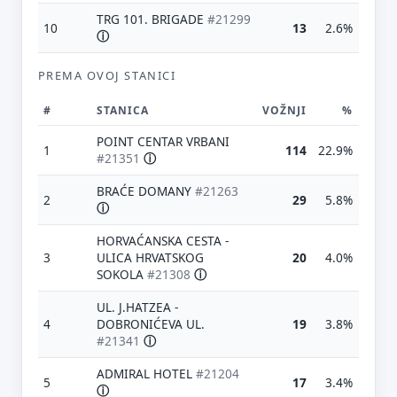
TRG 101. BRIGADE
#21299
10
13
2.6%
ⓘ
PREMA OVOJ STANICI
#
STANICA
VOŽNJI
%
POINT CENTAR VRBANI
1
114
22.9%
#21351
ⓘ
BRAĆE DOMANY
#21263
2
29
5.8%
ⓘ
HORVAĆANSKA CESTA -
3
ULICA HRVATSKOG
20
4.0%
SOKOLA
#21308
ⓘ
UL. J.HATZEA -
4
DOBRONIĆEVA UL.
19
3.8%
#21341
ⓘ
ADMIRAL HOTEL
#21204
5
17
3.4%
ⓘ