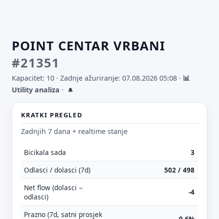
POINT CENTAR VRBANI
#21351
Kapacitet: 10 ·
Zadnje ažuriranje: 07.08.2026 05:08
·
📊
Utility analiza
·
🔔
KRATKI PREGLED
Zadnjih 7 dana + realtime stanje
Bicikala sada
3
Odlasci / dolasci (7d)
502 / 498
Net flow (dolasci −
-4
odlasci)
Prazno (7d, satni prosjek
0.6%