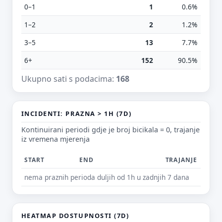
0–1
1
0.6%
1–2
2
1.2%
3–5
13
7.7%
6+
152
90.5%
E-mail (opcionalno)
Ukupno sati s podacima:
168
Ne moraš upisati e-mail — prijedlog možeš poslati i anonimno.
INCIDENTI: PRAZNA > 1H (7D)
Odustani
Pošalji
Kontinuirani periodi gdje je broj bicikala = 0, trajanje
iz vremena mjerenja
START
END
TRAJANJE
nema praznih perioda duljih od 1h u zadnjih 7 dana
HEATMAP DOSTUPNOSTI (7D)