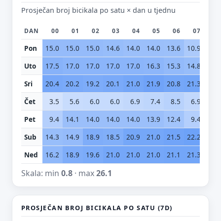
Prosječan broj bicikala po satu × dan u tjednu
DAN
00
01
02
03
04
05
06
07
0
Pon
15.0
15.0
15.0
14.6
14.0
14.0
13.6
10.9
15.
Uto
17.5
17.0
17.0
17.0
17.0
16.3
15.3
14.8
13.
Sri
20.4
20.2
19.2
20.1
21.0
21.9
20.8
21.3
23.
Čet
3.5
5.6
6.0
6.0
6.9
7.4
8.5
6.9
6.
Pet
9.4
14.1
14.0
14.0
14.0
13.9
12.4
9.4
6.
Sub
14.3
14.9
18.9
18.5
20.9
21.0
21.5
22.2
22.
Ned
16.2
18.9
19.6
21.0
21.0
21.0
21.1
21.3
21.
Skala: min
0.8
· max
26.1
PROSJEČAN BROJ BICIKALA PO SATU (7D)