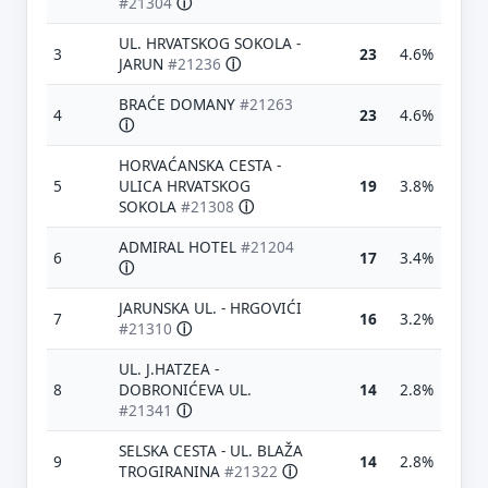
#21304
ⓘ
UL. HRVATSKOG SOKOLA -
3
23
4.6%
JARUN
#21236
ⓘ
BRAĆE DOMANY
#21263
4
23
4.6%
ⓘ
HORVAĆANSKA CESTA -
5
ULICA HRVATSKOG
19
3.8%
SOKOLA
#21308
ⓘ
ADMIRAL HOTEL
#21204
6
17
3.4%
ⓘ
JARUNSKA UL. - HRGOVIĆI
7
16
3.2%
#21310
ⓘ
UL. J.HATZEA -
8
DOBRONIĆEVA UL.
14
2.8%
#21341
ⓘ
SELSKA CESTA - UL. BLAŽA
9
14
2.8%
TROGIRANINA
#21322
ⓘ