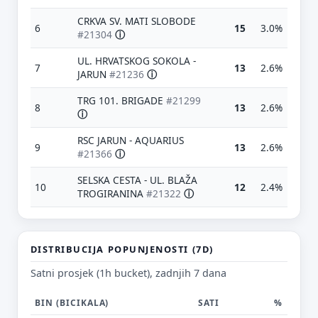
CRKVA SV. MATI SLOBODE
6
15
3.0%
#21304
ⓘ
UL. HRVATSKOG SOKOLA -
7
13
2.6%
JARUN
#21236
ⓘ
TRG 101. BRIGADE
#21299
8
13
2.6%
ⓘ
RSC JARUN - AQUARIUS
9
13
2.6%
#21366
ⓘ
Predloži poboljšanje ove stranice
SELSKA CESTA - UL. BLAŽA
Što bi ti ovdje bilo korisno? Koje pitanje želiš da ova
10
12
2.4%
TROGIRANINA
#21322
ⓘ
stranica može odgovoriti? (npr. “kada je
najpraznije?”, “što znači ovaj skok?”, “što još
usporediti?”)
DISTRIBUCIJA POPUNJENOSTI (7D)
Vrsta poruke
Satni prosjek (1h bucket), zadnjih 7 dana
Povratna informacija
Prijava problema
Tvoj prijedlog
BIN (BICIKALA)
SATI
%