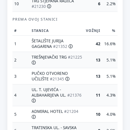
TRG STJEPANA RADIĆA
10
6
2.2%
#21230
ⓘ
PREMA OVOJ STANICI
#
STANICA
VOŽNJI
%
ŠETALIŠTE JURIJA
1
42
16.6%
GAGARINA
#21352
ⓘ
TREŠNJEVAČKI TRG
#21225
2
13
5.1%
ⓘ
PUČKO OTVORENO
3
13
5.1%
UČILIŠTE
#21345
ⓘ
UL. T. UJEVIĆA -
4
ALBAHARIJEVA UL.
#21376
11
4.3%
ⓘ
ADMIRAL HOTEL
#21204
5
10
4.0%
ⓘ
TRATINSKA UL. - SAVSKA