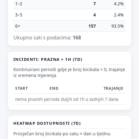
1–2
7
4.2%
3–5
4
2.4%
6+
157
93.5%
E-mail (opcionalno)
Ukupno sati s podacima:
168
Ne moraš upisati e-mail — prijedlog možeš poslati i anonimno.
INCIDENTI: PRAZNA > 1H (7D)
Odustani
Pošalji
Kontinuirani periodi gdje je broj bicikala = 0, trajanje
iz vremena mjerenja
START
END
TRAJANJE
nema praznih perioda duljih od 1h u zadnjih 7 dana
HEATMAP DOSTUPNOSTI (7D)
Prosječan broj bicikala po satu × dan u tjednu