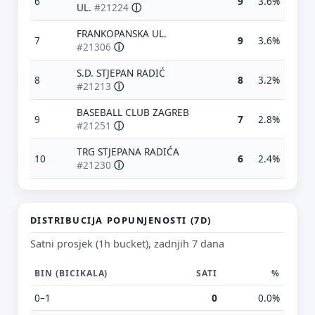
6
9
3.6%
UL.
#21224
ⓘ
FRANKOPANSKA UL.
7
9
3.6%
#21306
ⓘ
S.D. STJEPAN RADIĆ
8
8
3.2%
#21213
ⓘ
BASEBALL CLUB ZAGREB
9
7
2.8%
#21251
ⓘ
Predloži poboljšanje ove stranice
TRG STJEPANA RADIĆA
10
6
2.4%
#21230
ⓘ
Što bi ti ovdje bilo korisno? Koje pitanje želiš da ova
stranica može odgovoriti? (npr. “kada je
najpraznije?”, “što znači ovaj skok?”, “što još
usporediti?”)
DISTRIBUCIJA POPUNJENOSTI (7D)
Vrsta poruke
Satni prosjek (1h bucket), zadnjih 7 dana
Povratna informacija
Prijava problema
BIN (BICIKALA)
SATI
%
Tvoj prijedlog
0–1
0
0.0%