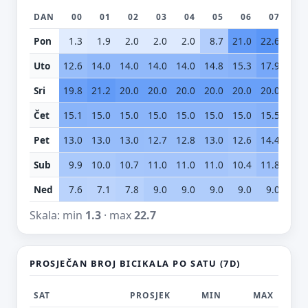
DAN
00
01
02
03
04
05
06
07
0
Pon
1.3
1.9
2.0
2.0
2.0
8.7
21.0
22.6
20.
Uto
12.6
14.0
14.0
14.0
14.0
14.8
15.3
17.9
15.
Sri
19.8
21.2
20.0
20.0
20.0
20.0
20.0
20.0
20.
Čet
15.1
15.0
15.0
15.0
15.0
15.0
15.0
15.5
17.
Pet
13.0
13.0
13.0
12.7
12.8
13.0
12.6
14.4
17.
Sub
9.9
10.0
10.7
11.0
11.0
11.0
10.4
11.8
9.
Ned
7.6
7.1
7.8
9.0
9.0
9.0
9.0
9.0
9.
Skala: min
1.3
· max
22.7
PROSJEČAN BROJ BICIKALA PO SATU (7D)
SAT
PROSJEK
MIN
MAX