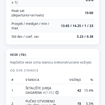
≤ 1)
Peak sat
15:00
(departures+arrivals)
Prosjek / medijan / min /
13.65 / 14.25 / 1 / 23
max
Std dev / coef. var.
5.23 / 0.38
VEZE (7D)
Najčešće veze iz/na stanicu (rekonstruirane vožnje)
OD OVE STANICE
#
STANICA
VOŽNJI
%
ŠETALIŠTE JURIJA
1
42
15.4%
GAGARINA
#21352
ⓘ
PUČKO OTVORENO
2
15
5.5%