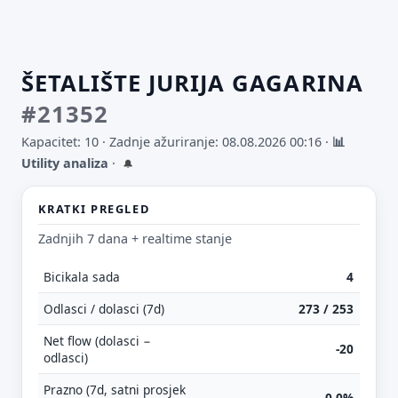
ŠETALIŠTE JURIJA GAGARINA
#21352
Kapacitet: 10 ·
Zadnje ažuriranje: 08.08.2026 00:16
·
📊
Utility analiza
·
🔔
KRATKI PREGLED
Zadnjih 7 dana + realtime stanje
Bicikala sada
4
Odlasci / dolasci (7d)
273 / 253
Net flow (dolasci −
-20
odlasci)
Prazno (7d, satni prosjek
0.0%