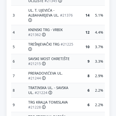
UČILIŠTE
#21345
ⓘ
UL. T. UJEVIĆA -
3
ALBAHARIJEVA UL.
#21376
14
5.1%
ⓘ
KNINSKI TRG - VRBIK
4
12
4.4%
#21362
ⓘ
TREŠNJEVAČKI TRG
#21225
5
10
3.7%
ⓘ
SAVSKI MOST OKRETIŠTE
6
9
3.3%
#21215
ⓘ
PRERADOVIĆEVA UL.
7
8
2.9%
#21244
ⓘ
TRATINSKA UL. - SAVSKA
8
6
2.2%
UL.
#21224
ⓘ
TRG KRALJA TOMISLAVA
9
6
2.2%
#21228
ⓘ