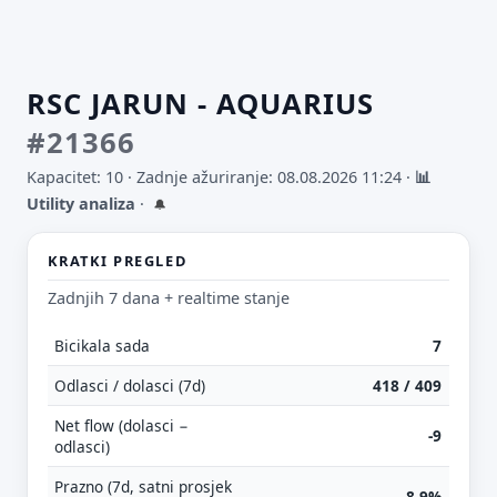
RSC JARUN - AQUARIUS
#21366
Kapacitet: 10 ·
Zadnje ažuriranje: 08.08.2026 11:24
·
📊
Utility analiza
·
🔔
KRATKI PREGLED
Zadnjih 7 dana + realtime stanje
Bicikala sada
7
Odlasci / dolasci (7d)
418 / 409
Net flow (dolasci −
-9
odlasci)
Prazno (7d, satni prosjek
8.9%