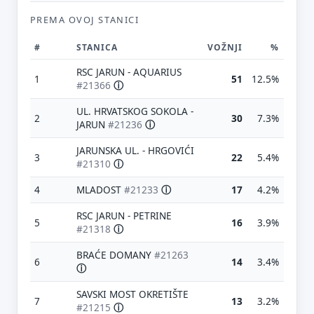
PREMA OVOJ STANICI
#
STANICA
VOŽNJI
%
RSC JARUN - AQUARIUS
1
51
12.5%
#21366
ⓘ
UL. HRVATSKOG SOKOLA -
2
30
7.3%
JARUN
#21236
ⓘ
JARUNSKA UL. - HRGOVIĆI
3
22
5.4%
#21310
ⓘ
4
MLADOST
#21233
ⓘ
17
4.2%
RSC JARUN - PETRINE
5
16
3.9%
#21318
ⓘ
BRAĆE DOMANY
#21263
6
14
3.4%
ⓘ
SAVSKI MOST OKRETIŠTE
7
13
3.2%
#21215
ⓘ