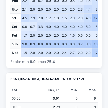
Pon
2.2
1.0
0.7
0.0
0.0
0.0
0.3
1.0
1.3
3.1
2
Uto
2.1
2.0
2.0
2.0
2.0
2.0
2.0
2.3
4.4
3.6
2
Sri
4.5
2.9
2.0
1.2
1.0
1.6
2.0
2.0
4.0
12.0
13
Čet
0.0
0.7
3.3
4.0
4.0
4.0
4.0
4.0
5.0
5.4
6
Pet
1.7
2.0
2.0
2.0
2.0
2.0
1.6
0.6
0.0
0.1
2
Sub
9.0
8.9
8.0
8.0
8.0
8.0
8.0
8.7
9.0
10.6
13
Ned
1.5
2.0
2.0
2.0
2.0
2.4
2.7
2.0
2.0
7.8
10
Skala: min
0.0
· max
25.4
PROSJEČAN BROJ BICIKALA PO SATU (7D)
SAT
PROSJEK
MIN
MAX
00:00
3.01
0
9
01:00
2.79
0
9