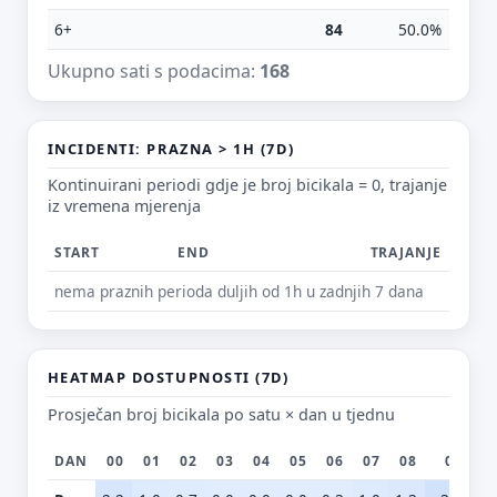
6+
84
50.0%
Ukupno sati s podacima:
168
E-mail (opcionalno)
INCIDENTI: PRAZNA > 1H (7D)
Ne moraš upisati e-mail — prijedlog možeš poslati i anonimno.
Kontinuirani periodi gdje je broj bicikala = 0, trajanje
iz vremena mjerenja
Odustani
Pošalji
START
END
TRAJANJE
nema praznih perioda duljih od 1h u zadnjih 7 dana
HEATMAP DOSTUPNOSTI (7D)
Prosječan broj bicikala po satu × dan u tjednu
DAN
00
01
02
03
04
05
06
07
08
09