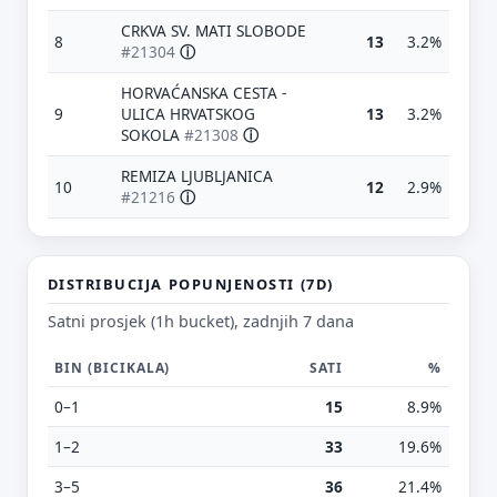
CRKVA SV. MATI SLOBODE
8
13
3.2%
#21304
ⓘ
HORVAĆANSKA CESTA -
9
ULICA HRVATSKOG
13
3.2%
SOKOLA
#21308
ⓘ
REMIZA LJUBLJANICA
10
12
2.9%
#21216
ⓘ
Predloži poboljšanje ove stranice
Što bi ti ovdje bilo korisno? Koje pitanje želiš da ova
stranica može odgovoriti? (npr. “kada je
najpraznije?”, “što znači ovaj skok?”, “što još
DISTRIBUCIJA POPUNJENOSTI (7D)
usporediti?”)
Satni prosjek (1h bucket), zadnjih 7 dana
Vrsta poruke
BIN (BICIKALA)
SATI
%
Povratna informacija
Prijava problema
0–1
15
8.9%
Tvoj prijedlog
1–2
33
19.6%
3–5
36
21.4%