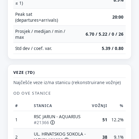
≤ 1)
Peak sat
20:00
(departures+arrivals)
Prosjek / medijan / min /
6.70 / 5.22 / 0 / 26
max
Std dev / coef. var.
5.39 / 0.80
VEZE (7D)
Najčešće veze iz/na stanicu (rekonstruirane vožnje)
OD OVE STANICE
#
STANICA
VOŽNJI
%
RSC JARUN - AQUARIUS
1
51
12.2%
#21366
ⓘ
UL. HRVATSKOG SOKOLA -
2
38
9.1%