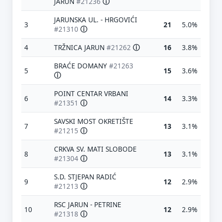
JARUN
#21236
ⓘ
JARUNSKA UL. - HRGOVIĆI
3
21
5.0%
#21310
ⓘ
4
TRŽNICA JARUN
#21262
ⓘ
16
3.8%
BRAĆE DOMANY
#21263
5
15
3.6%
ⓘ
POINT CENTAR VRBANI
6
14
3.3%
#21351
ⓘ
SAVSKI MOST OKRETIŠTE
7
13
3.1%
#21215
ⓘ
CRKVA SV. MATI SLOBODE
8
13
3.1%
#21304
ⓘ
S.D. STJEPAN RADIĆ
9
12
2.9%
#21213
ⓘ
RSC JARUN - PETRINE
10
12
2.9%
#21318
ⓘ