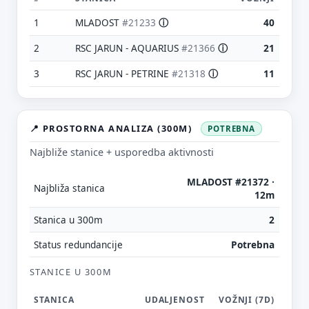
1
MLADOST
#21233
ⓘ
40
2
RSC JARUN - AQUARIUS
#21366
ⓘ
21
3
RSC JARUN - PETRINE
#21318
ⓘ
11
📍 PROSTORNA ANALIZA (300M)
POTREBNA
Najbliže stanice + usporedba aktivnosti
MLADOST #21372 ·
Najbliža stanica
12m
Stanica u 300m
2
Status redundancije
Potrebna
STANICE U 300M
STANICA
UDALJENOST
VOŽNJI (7D)