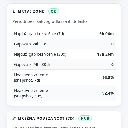
⏰ MRTVE ZONE
OK
Periodi bez ikakvog odlaska ili dolaska
Najduži gap bez vožnje (7d)
9h 06m
Gapova > 24h (7d)
0
Najduži gap bez vožnje (30d)
17h 26m
Predloži poboljšanje ove stranice
Gapova > 24h (30d)
0
Što bi ti ovdje bilo korisno? Koje pitanje želiš da ova
Neaktivno vrijeme
stranica može odgovoriti? (npr. “kada je
93.8%
(snapshot, 7d)
najpraznije?”, “što znači ovaj skok?”, “što još
usporediti?”)
Neaktivno vrijeme
92.4%
(snapshot, 30d)
Vrsta poruke
Povratna informacija
Prijava problema
Tvoj prijedlog
🔗 MREŽNA POVEZANOST (7D)
HUB