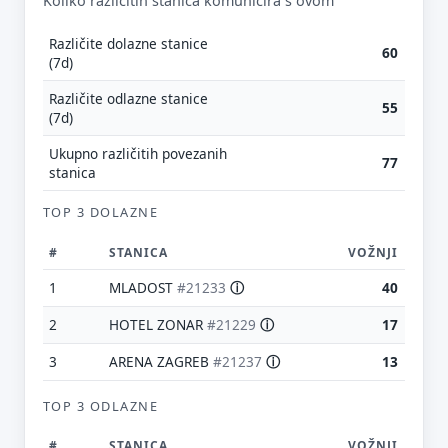
Koliko različitih stanica komunicira s ovom
Različite dolazne stanice
60
(7d)
Različite odlazne stanice
55
E-mail (opcionalno)
(7d)
Ukupno različitih povezanih
77
stanica
Ne moraš upisati e-mail — prijedlog možeš poslati i anonimno.
TOP 3 DOLAZNE
Odustani
Pošalji
#
STANICA
VOŽNJI
1
MLADOST
#21233
ⓘ
40
2
HOTEL ZONAR
#21229
ⓘ
17
3
ARENA ZAGREB
#21237
ⓘ
13
TOP 3 ODLAZNE
#
STANICA
VOŽNJI