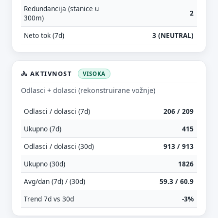
Redundancija (stanice u
2
300m)
Neto tok (7d)
3 (NEUTRAL)
🚴 AKTIVNOST
VISOKA
Odlasci + dolasci (rekonstruirane vožnje)
Odlasci / dolasci (7d)
206 / 209
Ukupno (7d)
415
Odlasci / dolasci (30d)
913 / 913
Ukupno (30d)
1826
Avg/dan (7d) / (30d)
59.3 / 60.9
Trend 7d vs 30d
-3%