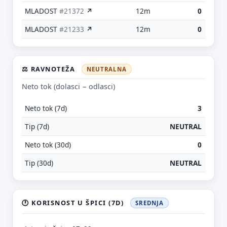
MLADOST
#21372
↗
12m
0
MLADOST
#21233
↗
12m
0
⚖️ RAVNOTEŽA
NEUTRALNA
Neto tok (dolasci − odlasci)
Neto tok (7d)
3
Tip (7d)
NEUTRAL
Neto tok (30d)
0
Tip (30d)
NEUTRAL
🕐 KORISNOST U ŠPICI (7D)
SREDNJA