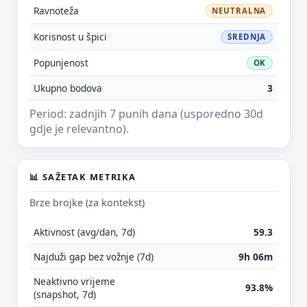
Ravnoteža
NEUTRALNA
Korisnost u špici
SREDNJA
Popunjenost
OK
Ukupno bodova
3
Period: zadnjih 7 punih dana (usporedno 30d
gdje je relevantno).
📊 SAŽETAK METRIKA
Brze brojke (za kontekst)
Aktivnost (avg/dan, 7d)
59.3
Najduži gap bez vožnje (7d)
9h 06m
Neaktivno vrijeme
93.8%
(snapshot, 7d)