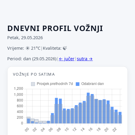
DNEVNI PROFIL VOŽNJI
Petak, 29.05.2026
Vrijeme: ☀ 21°C
|
Kvaliteta: 🍃
Period: dan (29.05.2026)
|
← jučer
|
sutra →
VOŽNJE PO SATIMA
Predloži poboljšanje ove stranice
Što bi ti ovdje bilo korisno? Koje pitanje želiš da ova
stranica može odgovoriti? (npr. “kada je
najpraznije?”, “što znači ovaj skok?”, “što još
usporediti?”)
Vrsta poruke
Povratna informacija
Prijava problema