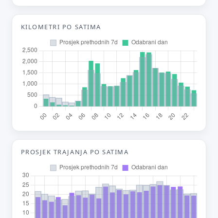
Tvoj prijedlog
KILOMETRI PO SATIMA
E-mail (opcionalno)
Ne moraš upisati e-mail — prijedlog možeš poslati i anonimno.
Odustani
Pošalji
PROSJEK TRAJANJA PO SATIMA