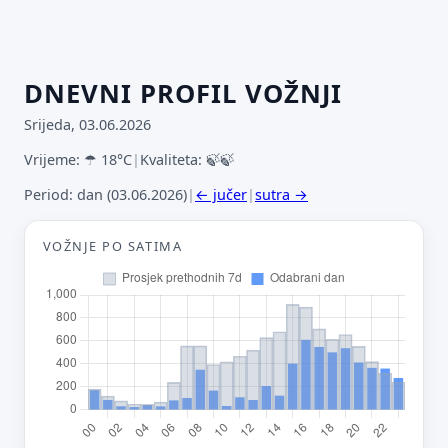
DNEVNI PROFIL VOŽNJI
Srijeda, 03.06.2026
Vrijeme: ☂ 18°C
|
Kvaliteta: 🍃🍃
Period: dan (03.06.2026)
|
← jučer
|
sutra →
VOŽNJE PO SATIMA
Predloži poboljšanje ove stranice
Što bi ti ovdje bilo korisno? Koje pitanje želiš da ova
stranica može odgovoriti? (npr. “kada je
najpraznije?”, “što znači ovaj skok?”, “što još
usporediti?”)
Vrsta poruke
Povratna informacija
Prijava problema