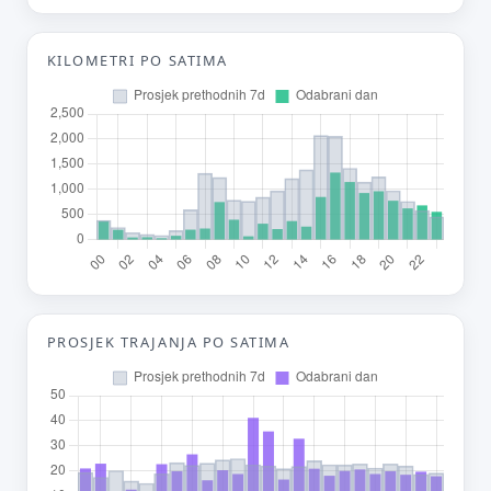
Tvoj prijedlog
KILOMETRI PO SATIMA
E-mail (opcionalno)
Ne moraš upisati e-mail — prijedlog možeš poslati i anonimno.
Odustani
Pošalji
PROSJEK TRAJANJA PO SATIMA