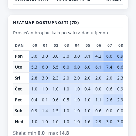
HEATMAP DOSTUPNOSTI (7D)
Prosječan broj bicikala po satu × dan u tjednu
DAN
00
01
02
03
04
05
06
07
08
09
Pon
3.0
3.0
3.0
3.0
3.0
3.1
4.2
6.6
6.9
6.8
Uto
5.3
6.0
5.5
6.0
6.0
6.0
6.1
7.4
6.6
5.0
Sri
2.8
3.0
2.3
2.0
2.0
2.0
2.0
2.0
2.3
2.0
Čet
1.0
1.0
1.0
1.0
1.0
0.4
0.0
0.6
0.9
2.0
Pet
0.4
0.1
0.6
0.5
1.0
1.0
1.1
2.6
2.9
0.4
Sub
0.9
1.4
1.5
1.0
1.0
1.0
0.6
0.0
0.0
0.5
Ned
1.0
1.0
1.0
1.0
1.0
1.6
2.9
3.0
3.0
3.0
Skala: min
0.0
· max
14.8