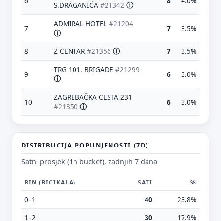
6
8
4.0%
S.DRAGANIĆA
#21342
ⓘ
ADMIRAL HOTEL
#21204
7
7
3.5%
ⓘ
8
Z CENTAR
#21356
ⓘ
7
3.5%
TRG 101. BRIGADE
#21299
9
6
3.0%
ⓘ
ZAGREBAČKA CESTA 231
10
6
3.0%
#21350
ⓘ
Predloži poboljšanje ove stranice
DISTRIBUCIJA POPUNJENOSTI (7D)
Što bi ti ovdje bilo korisno? Koje pitanje želiš da ova
stranica može odgovoriti? (npr. “kada je
Satni prosjek (1h bucket), zadnjih 7 dana
najpraznije?”, “što znači ovaj skok?”, “što još
usporediti?”)
BIN (BICIKALA)
SATI
%
0–1
40
23.8%
Vrsta poruke
Povratna informacija
Prijava problema
1–2
30
17.9%