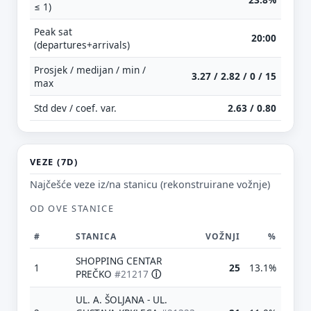
≤ 1)
Peak sat
20:00
(departures+arrivals)
Prosjek / medijan / min /
3.27 / 2.82 / 0 / 15
max
Std dev / coef. var.
2.63 / 0.80
VEZE (7D)
Najčešće veze iz/na stanicu (rekonstruirane vožnje)
OD OVE STANICE
#
STANICA
VOŽNJI
%
SHOPPING CENTAR
1
25
13.1%
PREČKO
#21217
ⓘ
UL. A. ŠOLJANA - UL.