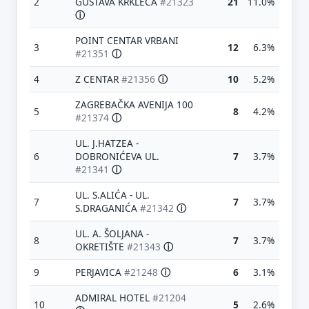
2
GUSTAVA KRKLECA
#21323
21
11.0%
ⓘ
POINT CENTAR VRBANI
3
12
6.3%
#21351
ⓘ
4
Z CENTAR
#21356
ⓘ
10
5.2%
ZAGREBAČKA AVENIJA 100
5
8
4.2%
#21374
ⓘ
UL. J.HATZEA -
6
DOBRONIĆEVA UL.
7
3.7%
#21341
ⓘ
UL. S.ALIĆA - UL.
7
7
3.7%
S.DRAGANIĆA
#21342
ⓘ
UL. A. ŠOLJANA -
8
7
3.7%
OKRETIŠTE
#21343
ⓘ
9
PERJAVICA
#21248
ⓘ
6
3.1%
ADMIRAL HOTEL
#21204
10
5
2.6%