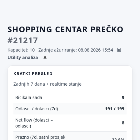
SHOPPING CENTAR PREČKO
#21217
Kapacitet: 10 ·
Zadnje ažuriranje: 08.08.2026 15:54
·
📊
Utility analiza
·
🔔
KRATKI PREGLED
Zadnjih 7 dana + realtime stanje
Bicikala sada
9
Odlasci / dolasci (7d)
191 / 199
Net flow (dolasci −
8
odlasci)
Prazno (7d, satni prosjek
23.8%