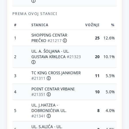
ⓘ
PREMA OVOJ STANICI
#
STANICA
VOŽNJI
%
SHOPPING CENTAR
1
25
12.6%
PREČKO
#21217
ⓘ
UL. A. ŠOLJANA - UL.
2
GUSTAVA KRKLECA
#21323
20
10.1%
ⓘ
TC KING CROSS JANKOMIR
3
11
5.5%
#21311
ⓘ
POINT CENTAR VRBANI
4
10
5.0%
#21351
ⓘ
UL. J.HATZEA -
5
DOBRONIĆEVA UL.
8
4.0%
#21341
ⓘ
UL. S.ALIĆA - UL.