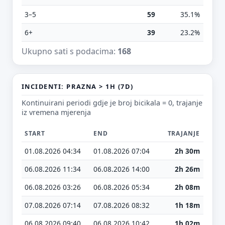
Tvoj prijedlog
3–5
59
35.1%
6+
39
23.2%
Ukupno sati s podacima:
168
E-mail (opcionalno)
INCIDENTI: PRAZNA > 1H (7D)
Kontinuirani periodi gdje je broj bicikala = 0, trajanje
iz vremena mjerenja
Ne moraš upisati e-mail — prijedlog možeš poslati i anonimno.
START
END
TRAJANJE
Odustani
Pošalji
01.08.2026 04:34
01.08.2026 07:04
2h 30m
06.08.2026 11:34
06.08.2026 14:00
2h 26m
06.08.2026 03:26
06.08.2026 05:34
2h 08m
07.08.2026 07:14
07.08.2026 08:32
1h 18m
06.08.2026 09:40
06.08.2026 10:42
1h 02m