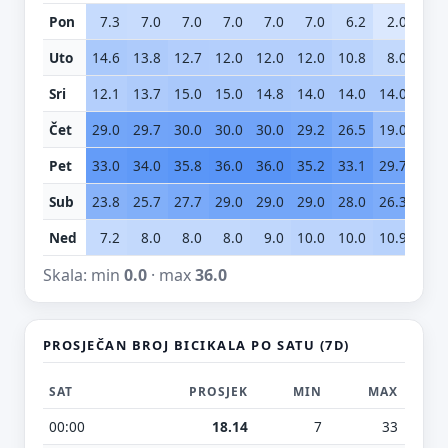
Pon
7.3
7.0
7.0
7.0
7.0
7.0
6.2
2.0
0.
Uto
14.6
13.8
12.7
12.0
12.0
12.0
10.8
8.0
6.
Sri
12.1
13.7
15.0
15.0
14.8
14.0
14.0
14.0
11.
Čet
29.0
29.7
30.0
30.0
30.0
29.2
26.5
19.0
11.
Pet
33.0
34.0
35.8
36.0
36.0
35.2
33.1
29.7
25.
Sub
23.8
25.7
27.7
29.0
29.0
29.0
28.0
26.3
25.
Ned
7.2
8.0
8.0
8.0
9.0
10.0
10.0
10.9
9.
Skala: min
0.0
· max
36.0
PROSJEČAN BROJ BICIKALA PO SATU (7D)
SAT
PROSJEK
MIN
MAX
00:00
18.14
7
33