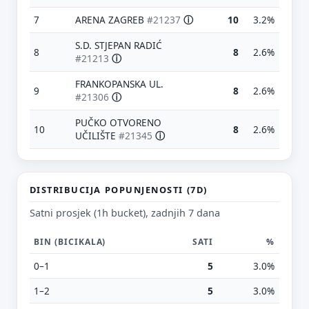
7
ARENA ZAGREB
#21237
ⓘ
10
3.2%
S.D. STJEPAN RADIĆ
8
8
2.6%
#21213
ⓘ
FRANKOPANSKA UL.
9
8
2.6%
#21306
ⓘ
PUČKO OTVORENO
10
8
2.6%
Predloži poboljšanje ove stranice
UČILIŠTE
#21345
ⓘ
Što bi ti ovdje bilo korisno? Koje pitanje želiš da ova
stranica može odgovoriti? (npr. “kada je
najpraznije?”, “što znači ovaj skok?”, “što još
DISTRIBUCIJA POPUNJENOSTI (7D)
usporediti?”)
Satni prosjek (1h bucket), zadnjih 7 dana
Vrsta poruke
Povratna informacija
Prijava problema
BIN (BICIKALA)
SATI
%
Tvoj prijedlog
0–1
5
3.0%
1–2
5
3.0%