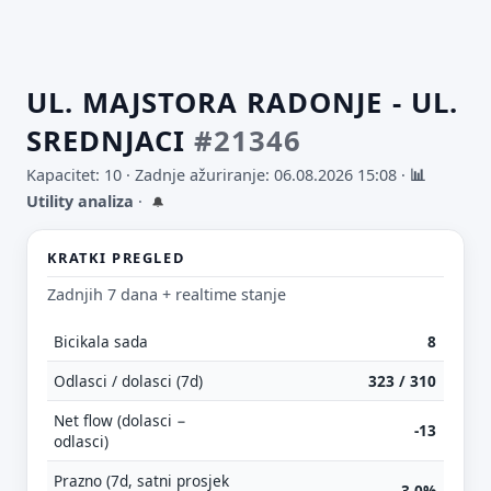
UL. MAJSTORA RADONJE - UL.
SREDNJACI
#21346
Kapacitet: 10 ·
Zadnje ažuriranje: 06.08.2026 15:08
·
📊
Utility analiza
·
🔔
KRATKI PREGLED
Zadnjih 7 dana + realtime stanje
Bicikala sada
8
Odlasci / dolasci (7d)
323 / 310
Net flow (dolasci −
-13
odlasci)
Prazno (7d, satni prosjek
3.0%