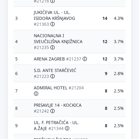
#21216
ⓘ
JUKIĆEVA UL. - UL.
3
ISIDORA KRŠNJAVOG
14
4.3%
#21363
ⓘ
NACIONALNA I
4
SVEUČILIŠNA KNJIŽNICA
12
3.7%
#21235
ⓘ
5
ARENA ZAGREB
#21237
ⓘ
12
3.7%
S.D. ANTE STARČEVIĆ
6
9
2.8%
#21223
ⓘ
ADMIRAL HOTEL
#21204
7
8
2.5%
ⓘ
PRISAVLJE 14 - KOCKICA
8
8
2.5%
#21242
ⓘ
UL. F. PETRAČIĆA - UL.
9
8
2.5%
A.ŽAJE
#21344
ⓘ