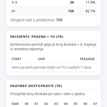
3–5
20
11.9%
6+
138
82.1%
Ukupno sati s podacima:
168
E-mail (opcionalno)
INCIDENTI: PRAZNA > 1H (7D)
Ne moraš upisati e-mail — prijedlog možeš poslati i anonimno.
Kontinuirani periodi gdje je broj bicikala = 0, trajanje
Odustani
Pošalji
iz vremena mjerenja
START
END
TRAJANJE
nema praznih perioda duljih od 1h u zadnjih 7 dana
HEATMAP DOSTUPNOSTI (7D)
Prosječan broj bicikala po satu × dan u tjednu
DAN
00
01
02
03
04
05
06
07
0