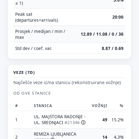
≤ 1)
Peak sat
20:00
(departures+arrivals)
Prosjek / medijan / min /
12.89 / 11.08 / 0 / 36
max
Std dev / coef. var.
8.87 / 0.69
VEZE (7D)
Najčešće veze iz/na stanicu (rekonstruirane vožnje)
OD OVE STANICE
#
STANICA
VOŽNJI
%
UL. MAJSTORA RADONJE -
1
49
15.2%
UL. SREDNJACI
#21346
ⓘ
REMIZA LJUBLJANICA
2
14
4.3%