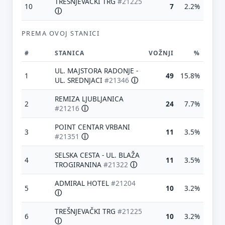
TREŠNJEVAČKI TRG
#21225
10
7
2.2%
ⓘ
PREMA OVOJ STANICI
#
STANICA
VOŽNJI
%
UL. MAJSTORA RADONJE -
1
49
15.8%
UL. SREDNJACI
#21346
ⓘ
REMIZA LJUBLJANICA
2
24
7.7%
#21216
ⓘ
POINT CENTAR VRBANI
3
11
3.5%
#21351
ⓘ
SELSKA CESTA - UL. BLAŽA
4
11
3.5%
TROGIRANINA
#21322
ⓘ
ADMIRAL HOTEL
#21204
5
10
3.2%
ⓘ
TREŠNJEVAČKI TRG
#21225
6
10
3.2%
ⓘ