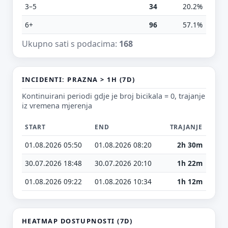
3–5
34
20.2%
6+
96
57.1%
Ukupno sati s podacima:
168
E-mail (opcionalno)
INCIDENTI: PRAZNA > 1H (7D)
Kontinuirani periodi gdje je broj bicikala = 0, trajanje
Ne moraš upisati e-mail — prijedlog možeš poslati i anonimno.
iz vremena mjerenja
Odustani
Pošalji
START
END
TRAJANJE
01.08.2026 05:50
01.08.2026 08:20
2h 30m
30.07.2026 18:48
30.07.2026 20:10
1h 22m
01.08.2026 09:22
01.08.2026 10:34
1h 12m
HEATMAP DOSTUPNOSTI (7D)