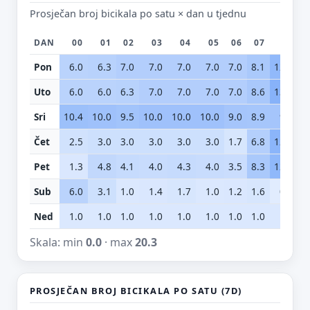
Prosječan broj bicikala po satu × dan u tjednu
DAN
00
01
02
03
04
05
06
07
08
Pon
6.0
6.3
7.0
7.0
7.0
7.0
7.0
8.1
12.1
1
Uto
6.0
6.0
6.3
7.0
7.0
7.0
7.0
8.6
13.5
1
Sri
10.4
10.0
9.5
10.0
10.0
10.0
9.0
8.9
9.1
Čet
2.5
3.0
3.0
3.0
3.0
3.0
1.7
6.8
12.8
1
Pet
1.3
4.8
4.1
4.0
4.3
4.0
3.5
8.3
12.3
1
Sub
6.0
3.1
1.0
1.4
1.7
1.0
1.2
1.6
0.0
Ned
1.0
1.0
1.0
1.0
1.0
1.0
1.0
1.0
1.0
Skala: min
0.0
· max
20.3
PROSJEČAN BROJ BICIKALA PO SATU (7D)