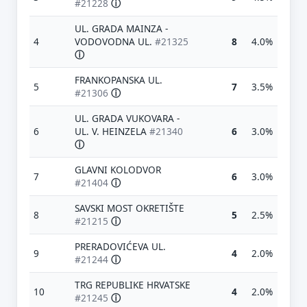
#21228
ⓘ
UL. GRADA MAINZA -
4
VODOVODNA UL.
#21325
8
4.0%
ⓘ
FRANKOPANSKA UL.
5
7
3.5%
#21306
ⓘ
UL. GRADA VUKOVARA -
6
UL. V. HEINZELA
#21340
6
3.0%
ⓘ
GLAVNI KOLODVOR
7
6
3.0%
#21404
ⓘ
SAVSKI MOST OKRETIŠTE
8
5
2.5%
#21215
ⓘ
PRERADOVIĆEVA UL.
9
4
2.0%
#21244
ⓘ
TRG REPUBLIKE HRVATSKE
10
4
2.0%
#21245
ⓘ