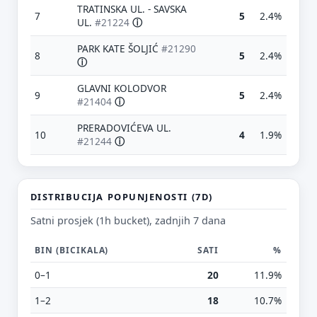
TRATINSKA UL. - SAVSKA
7
5
2.4%
UL.
#21224
ⓘ
PARK KATE ŠOLJIĆ
#21290
8
5
2.4%
ⓘ
GLAVNI KOLODVOR
9
5
2.4%
#21404
ⓘ
PRERADOVIĆEVA UL.
10
4
1.9%
#21244
ⓘ
Predloži poboljšanje ove stranice
Što bi ti ovdje bilo korisno? Koje pitanje želiš da ova
stranica može odgovoriti? (npr. “kada je
DISTRIBUCIJA POPUNJENOSTI (7D)
najpraznije?”, “što znači ovaj skok?”, “što još
Satni prosjek (1h bucket), zadnjih 7 dana
usporediti?”)
BIN (BICIKALA)
SATI
%
Vrsta poruke
Povratna informacija
Prijava problema
0–1
20
11.9%
Tvoj prijedlog
1–2
18
10.7%