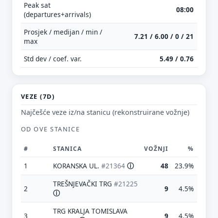
Peak sat
08:00
(departures+arrivals)
Prosjek / medijan / min /
7.21 / 6.00 / 0 / 21
max
Std dev / coef. var.
5.49 / 0.76
VEZE (7D)
Najčešće veze iz/na stanicu (rekonstruirane vožnje)
OD OVE STANICE
#
STANICA
VOŽNJI
%
1
KORANSKA UL.
#21364
ⓘ
48
23.9%
TREŠNJEVAČKI TRG
#21225
2
9
4.5%
ⓘ
TRG KRALJA TOMISLAVA
3
9
4.5%