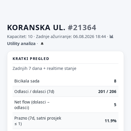
KORANSKA UL.
#21364
Kapacitet: 10 ·
Zadnje ažuriranje: 06.08.2026 18:44
·
📊
Utility analiza
·
🔔
KRATKI PREGLED
Zadnjih 7 dana + realtime stanje
Bicikala sada
8
Odlasci / dolasci (7d)
201 / 206
Net flow (dolasci −
5
odlasci)
Prazno (7d, satni prosjek
11.9%
≤ 1)