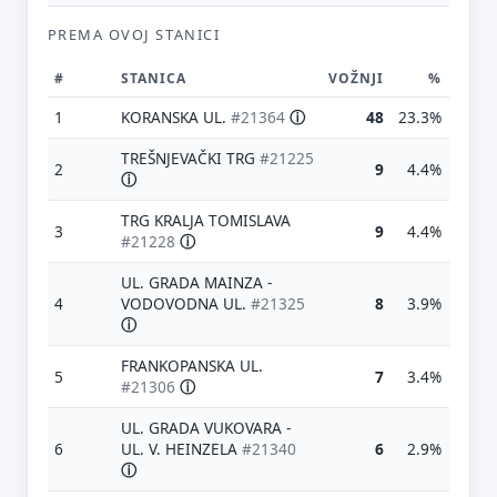
PREMA OVOJ STANICI
#
STANICA
VOŽNJI
%
1
KORANSKA UL.
#21364
ⓘ
48
23.3%
TREŠNJEVAČKI TRG
#21225
2
9
4.4%
ⓘ
TRG KRALJA TOMISLAVA
3
9
4.4%
#21228
ⓘ
UL. GRADA MAINZA -
4
VODOVODNA UL.
#21325
8
3.9%
ⓘ
FRANKOPANSKA UL.
5
7
3.4%
#21306
ⓘ
UL. GRADA VUKOVARA -
6
UL. V. HEINZELA
#21340
6
2.9%
ⓘ