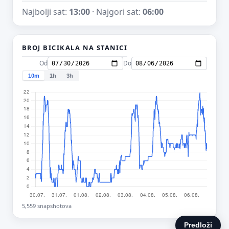
Najbolji sat:
13:00
· Najgori sat:
06:00
BROJ BICIKALA NA STANICI
Od
Do
10m
1h
3h
5,559 snapshotova
Predloži