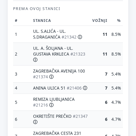
PREMA OVOJ STANICI
#
STANICA
VOŽNJI
%
UL. S.ALIĆA - UL.
1
11
8.5%
S.DRAGANIĆA
#21342
ⓘ
UL. A. ŠOLJANA - UL.
2
GUSTAVA KRKLECA
#21323
11
8.5%
ⓘ
ZAGREBAČKA AVENIJA 100
3
7
5.4%
#21374
ⓘ
4
ANINA ULICA 51
#21406
ⓘ
7
5.4%
REMIZA LJUBLJANICA
5
6
4.7%
#21216
ⓘ
OKRETIŠTE PREČKO
#21347
6
6
4.7%
ⓘ
ZAGREBAČKA CESTA 231