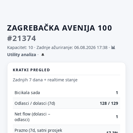
ZAGREBAČKA AVENIJA 100
#21374
Kapacitet: 10 ·
Zadnje ažuriranje: 06.08.2026 17:38
·
📊
Utility analiza
·
🔔
KRATKI PREGLED
Zadnjih 7 dana + realtime stanje
Bicikala sada
1
Odlasci / dolasci (7d)
128 / 129
Net flow (dolasci −
1
odlasci)
Prazno (7d, satni prosjek
17.3%