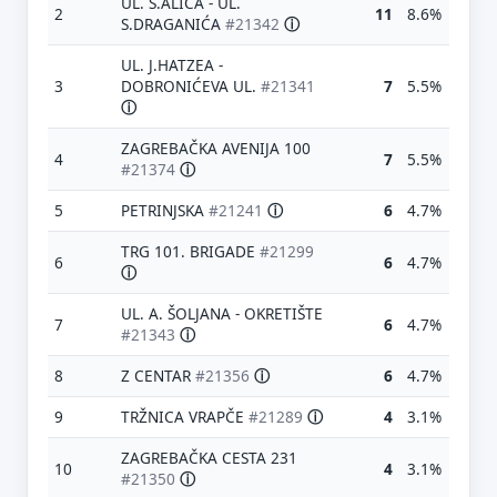
UL. S.ALIĆA - UL.
2
11
8.6%
S.DRAGANIĆA
#21342
ⓘ
UL. J.HATZEA -
3
DOBRONIĆEVA UL.
#21341
7
5.5%
ⓘ
ZAGREBAČKA AVENIJA 100
4
7
5.5%
#21374
ⓘ
5
PETRINJSKA
#21241
ⓘ
6
4.7%
TRG 101. BRIGADE
#21299
6
6
4.7%
ⓘ
UL. A. ŠOLJANA - OKRETIŠTE
7
6
4.7%
#21343
ⓘ
8
Z CENTAR
#21356
ⓘ
6
4.7%
9
TRŽNICA VRAPČE
#21289
ⓘ
4
3.1%
ZAGREBAČKA CESTA 231
10
4
3.1%
#21350
ⓘ