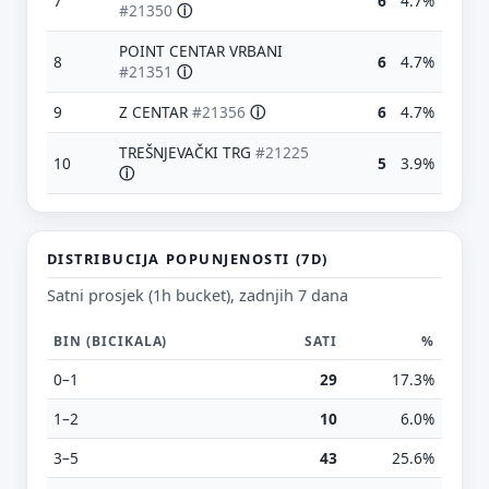
7
6
4.7%
#21350
ⓘ
POINT CENTAR VRBANI
8
6
4.7%
#21351
ⓘ
9
Z CENTAR
#21356
ⓘ
6
4.7%
TREŠNJEVAČKI TRG
#21225
10
5
3.9%
ⓘ
Predloži poboljšanje ove stranice
Što bi ti ovdje bilo korisno? Koje pitanje želiš da ova
stranica može odgovoriti? (npr. “kada je
DISTRIBUCIJA POPUNJENOSTI (7D)
najpraznije?”, “što znači ovaj skok?”, “što još
usporediti?”)
Satni prosjek (1h bucket), zadnjih 7 dana
Vrsta poruke
BIN (BICIKALA)
SATI
%
Povratna informacija
Prijava problema
0–1
29
17.3%
Tvoj prijedlog
1–2
10
6.0%
3–5
43
25.6%