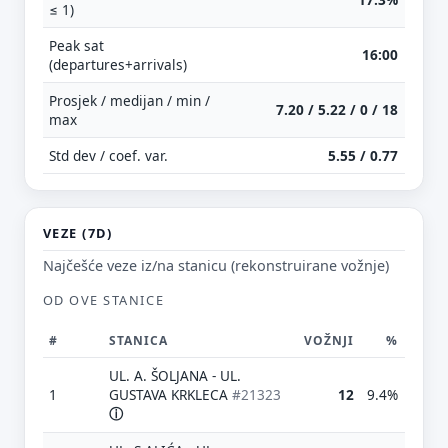
≤ 1)
Peak sat
16:00
(departures+arrivals)
Prosjek / medijan / min /
7.20 / 5.22 / 0 / 18
max
Std dev / coef. var.
5.55 / 0.77
VEZE (7D)
Najčešće veze iz/na stanicu (rekonstruirane vožnje)
OD OVE STANICE
#
STANICA
VOŽNJI
%
UL. A. ŠOLJANA - UL.
1
GUSTAVA KRKLECA
#21323
12
9.4%
ⓘ