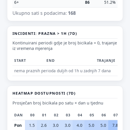
6+
86
51.2%
Ukupno sati s podacima:
168
E-mail (opcionalno)
INCIDENTI: PRAZNA > 1H (7D)
Ne moraš upisati e-mail — prijedlog možeš poslati i anonimno.
Kontinuirani periodi gdje je broj bicikala = 0, trajanje
iz vremena mjerenja
Odustani
Pošalji
START
END
TRAJANJE
nema praznih perioda duljih od 1h u zadnjih 7 dana
HEATMAP DOSTUPNOSTI (7D)
Prosječan broj bicikala po satu × dan u tjednu
DAN
00
01
02
03
04
05
06
07
0
Pon
1.5
2.6
3.0
3.0
4.0
5.0
5.0
7.8
7.