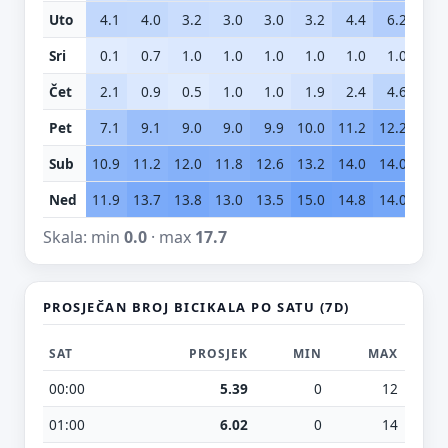
Uto
4.1
4.0
3.2
3.0
3.0
3.2
4.4
6.2
5.
Sri
0.1
0.7
1.0
1.0
1.0
1.0
1.0
1.0
1.
Čet
2.1
0.9
0.5
1.0
1.0
1.9
2.4
4.6
6.
Pet
7.1
9.1
9.0
9.0
9.9
10.0
11.2
12.2
14.
Sub
10.9
11.2
12.0
11.8
12.6
13.2
14.0
14.0
14.
Ned
11.9
13.7
13.8
13.0
13.5
15.0
14.8
14.0
14.
Skala: min
0.0
· max
17.7
PROSJEČAN BROJ BICIKALA PO SATU (7D)
SAT
PROSJEK
MIN
MAX
00:00
5.39
0
12
01:00
6.02
0
14