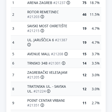
1
ARENA ZAGREB
#21237
ⓘ
75
18.7%
ROTOR REMETINEC
2
46
11.5%
#21203
ⓘ
SAVSKI MOST OKRETIŠTE
3
19
4.7%
#21215
ⓘ
UL. JARUŠČICA 6
#21387
4
19
4.7%
ⓘ
5
AVENUE MALL
#21208
ⓘ
15
3.7%
6
TRNSKO 34B
#21301
ⓘ
14
3.5%
ZAGREBAČKI VELESAJAM
7
12
3.0%
#21205
ⓘ
TRATINSKA UL. - SAVSKA
8
12
3.0%
UL.
#21224
ⓘ
POINT CENTAR VRBANI
9
11
2.7%
#21351
ⓘ