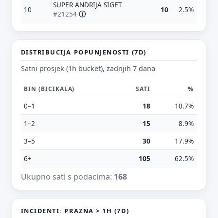
SUPER ANDRIJA SIGET
10
10
2.5%
#21254
ⓘ
DISTRIBUCIJA POPUNJENOSTI (7D)
Satni prosjek (1h bucket), zadnjih 7 dana
Predloži poboljšanje ove stranice
BIN (BICIKALA)
SATI
%
Što bi ti ovdje bilo korisno? Koje pitanje želiš da ova
stranica može odgovoriti? (npr. “kada je
0–1
18
10.7%
najpraznije?”, “što znači ovaj skok?”, “što još
usporediti?”)
1–2
15
8.9%
3–5
30
17.9%
Vrsta poruke
Povratna informacija
Prijava problema
6+
105
62.5%
Tvoj prijedlog
Ukupno sati s podacima:
168
INCIDENTI: PRAZNA > 1H (7D)