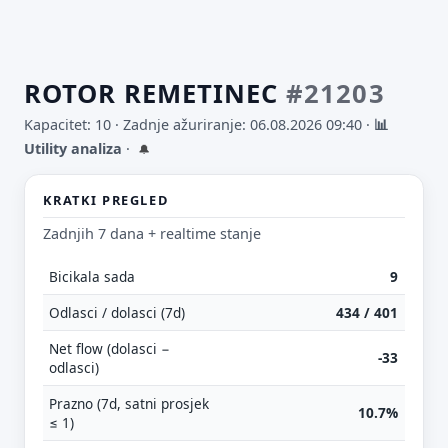
ROTOR REMETINEC
#21203
Kapacitet: 10 ·
Zadnje ažuriranje: 06.08.2026 09:40
·
📊
Utility analiza
·
🔔
KRATKI PREGLED
Zadnjih 7 dana + realtime stanje
Bicikala sada
9
Odlasci / dolasci (7d)
434 / 401
Net flow (dolasci −
-33
odlasci)
Prazno (7d, satni prosjek
10.7%
≤ 1)