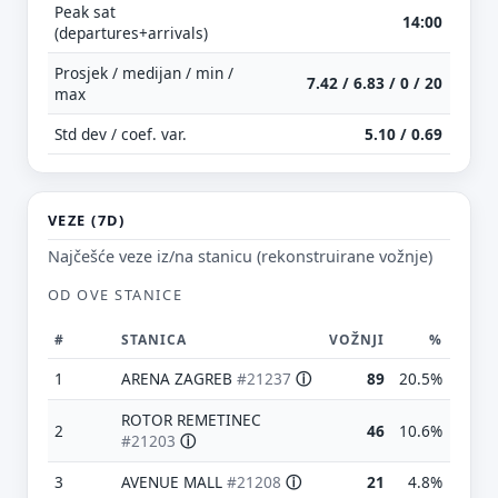
Peak sat
14:00
(departures+arrivals)
Prosjek / medijan / min /
7.42 / 6.83 / 0 / 20
max
Std dev / coef. var.
5.10 / 0.69
VEZE (7D)
Najčešće veze iz/na stanicu (rekonstruirane vožnje)
OD OVE STANICE
#
STANICA
VOŽNJI
%
1
ARENA ZAGREB
#21237
ⓘ
89
20.5%
ROTOR REMETINEC
2
46
10.6%
#21203
ⓘ
3
AVENUE MALL
#21208
ⓘ
21
4.8%