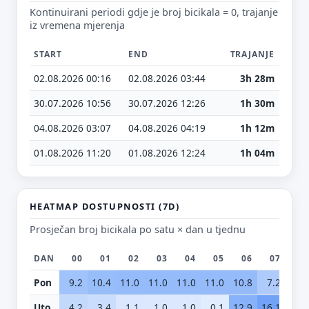
Kontinuirani periodi gdje je broj bicikala = 0, trajanje
iz vremena mjerenja
E-mail (opcionalno)
START
END
TRAJANJE
02.08.2026 00:16
02.08.2026 03:44
3h 28m
Ne moraš upisati e-mail — prijedlog možeš poslati i anonimno.
30.07.2026 10:56
30.07.2026 12:26
1h 30m
Odustani
Pošalji
04.08.2026 03:07
04.08.2026 04:19
1h 12m
01.08.2026 11:20
01.08.2026 12:24
1h 04m
HEATMAP DOSTUPNOSTI (7D)
Prosječan broj bicikala po satu × dan u tjednu
DAN
00
01
02
03
04
05
06
07
0
Pon
9.2
10.4
11.0
11.0
11.0
11.0
10.8
7.2
2.
Uto
4.2
3.4
1.1
1.0
1.0
0.1
12.9
16.1
12.