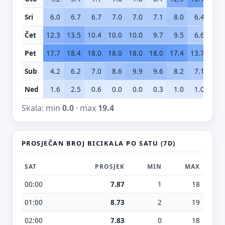
Sri
6.0
6.7
6.7
7.0
7.0
7.1
8.0
6.4
4.
Čet
12.3
13.5
10.4
10.0
10.0
9.7
9.5
6.6
2.
Pet
17.7
18.4
18.0
18.0
18.0
18.0
17.4
13.7
9.
Sub
4.2
6.2
7.0
8.6
9.9
9.6
8.2
7.1
6.
Ned
1.6
2.5
0.6
0.0
0.0
0.3
1.0
1.0
0.
Skala: min
0.0
· max
19.4
PROSJEČAN BROJ BICIKALA PO SATU (7D)
SAT
PROSJEK
MIN
MAX
00:00
7.87
1
18
01:00
8.73
2
19
02:00
7.83
0
18