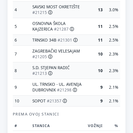
SAVSKI MOST OKRETIŠTE
4
13
3.0%
#21215
ⓘ
OSNOVNA ŠKOLA
5
11
2.5%
KAJZERICA
#21287
ⓘ
6
TRNSKO 34B
#21301
ⓘ
11
2.5%
ZAGREBAČKI VELESAJAM
7
10
2.3%
#21205
ⓘ
S.D. STJEPAN RADIĆ
8
10
2.3%
#21213
ⓘ
UL. TRNSKO - UL. AVENIJA
9
9
2.1%
DUBROVNIK
#21298
ⓘ
10
SOPOT
#21357
ⓘ
9
2.1%
PREMA OVOJ STANICI
#
STANICA
VOŽNJI
%