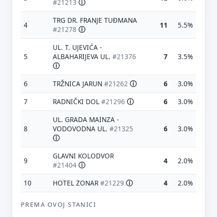
#21213
ⓘ
TRG DR. FRANJE TUĐMANA
4
11
5.5%
#21278
ⓘ
UL. T. UJEVIĆA -
5
ALBAHARIJEVA UL.
#21376
7
3.5%
ⓘ
6
TRŽNICA JARUN
#21262
ⓘ
6
3.0%
7
RADNIČKI DOL
#21296
ⓘ
6
3.0%
UL. GRADA MAINZA -
8
VODOVODNA UL.
#21325
6
3.0%
ⓘ
GLAVNI KOLODVOR
9
4
2.0%
#21404
ⓘ
10
HOTEL ZONAR
#21229
ⓘ
4
2.0%
PREMA OVOJ STANICI