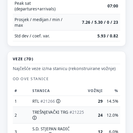
Peak sat
07:00
(departures+arrivals)
Prosjek / medijan / min /
7.26 / 5.30 / 0 / 23
max
Std dev / coef. var.
5.93 / 0.82
VEZE (7D)
Najčešće veze iz/na stanicu (rekonstruirane vožnje)
OD OVE STANICE
#
STANICA
VOŽNJI
%
1
RTL
#21266
ⓘ
29
14.5%
TREŠNJEVAČKI TRG
#21225
2
24
12.0%
ⓘ
S.D. STJEPAN RADIĆ
3
12
6.0%