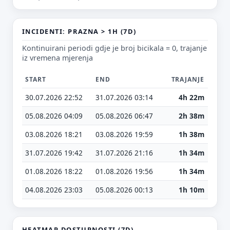
INCIDENTI: PRAZNA > 1H (7D)
Kontinuirani periodi gdje je broj bicikala = 0, trajanje
iz vremena mjerenja
E-mail (opcionalno)
START
END
TRAJANJE
30.07.2026 22:52
31.07.2026 03:14
4h 22m
Ne moraš upisati e-mail — prijedlog možeš poslati i anonimno.
05.08.2026 04:09
05.08.2026 06:47
2h 38m
Odustani
Pošalji
03.08.2026 18:21
03.08.2026 19:59
1h 38m
31.07.2026 19:42
31.07.2026 21:16
1h 34m
01.08.2026 18:22
01.08.2026 19:56
1h 34m
04.08.2026 23:03
05.08.2026 00:13
1h 10m
HEATMAP DOSTUPNOSTI (7D)