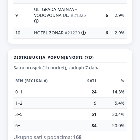
UL. GRADA MAINZA -
9
VODOVODNA UL.
#21325
6
2.9%
ⓘ
10
HOTEL ZONAR
#21229
ⓘ
6
2.9%
DISTRIBUCIJA POPUNJENOSTI (7D)
Satni prosjek (1h bucket), zadnjih 7 dana
Predloži poboljšanje ove stranice
BIN (BICIKALA)
SATI
%
Što bi ti ovdje bilo korisno? Koje pitanje želiš da ova
stranica može odgovoriti? (npr. “kada je
0–1
24
14.3%
najpraznije?”, “što znači ovaj skok?”, “što još
usporediti?”)
1–2
9
5.4%
3–5
51
30.4%
Vrsta poruke
Povratna informacija
Prijava problema
6+
84
50.0%
Tvoj prijedlog
Ukupno sati s podacima:
168