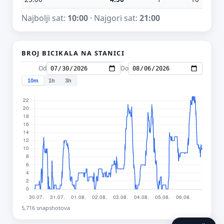
Najbolji sat:
10:00
· Najgori sat:
21:00
BROJ BICIKALA NA STANICI
Od
Do
10m
1h
3h
5,716 snapshotova