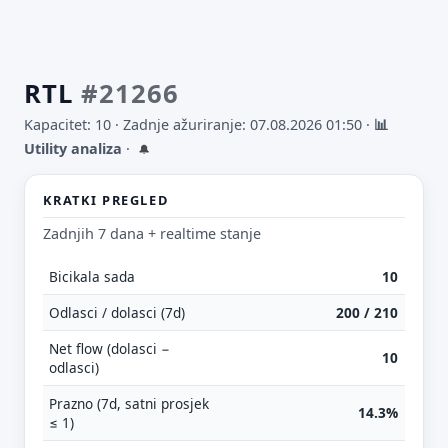
RTL
#21266
Kapacitet: 10 ·
Zadnje ažuriranje: 07.08.2026 01:50
·
📊
Utility analiza
·
🔔
KRATKI PREGLED
Zadnjih 7 dana + realtime stanje
Bicikala sada
10
Odlasci / dolasci (7d)
200 / 210
Net flow (dolasci −
10
odlasci)
Prazno (7d, satni prosjek
14.3%
≤ 1)