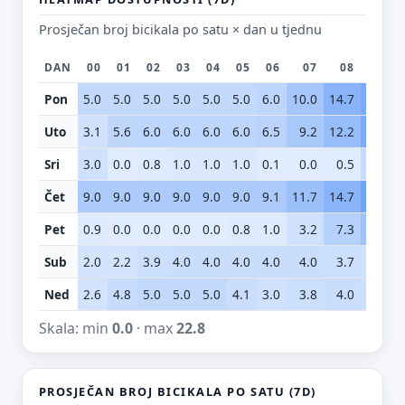
Prosječan broj bicikala po satu × dan u tjednu
DAN
00
01
02
03
04
05
06
07
08
09
Pon
5.0
5.0
5.0
5.0
5.0
5.0
6.0
10.0
14.7
17.3
Uto
3.1
5.6
6.0
6.0
6.0
6.0
6.5
9.2
12.2
17.3
Sri
3.0
0.0
0.8
1.0
1.0
1.0
0.1
0.0
0.5
4.8
Čet
9.0
9.0
9.0
9.0
9.0
9.0
9.1
11.7
14.7
18.6
Pet
0.9
0.0
0.0
0.0
0.0
0.8
1.0
3.2
7.3
10.8
Sub
2.0
2.2
3.9
4.0
4.0
4.0
4.0
4.0
3.7
3.6
Ned
2.6
4.8
5.0
5.0
5.0
4.1
3.0
3.8
4.0
3.7
Skala: min
0.0
· max
22.8
PROSJEČAN BROJ BICIKALA PO SATU (7D)