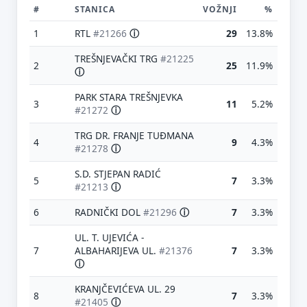
#
STANICA
VOŽNJI
%
1
RTL
#21266
ⓘ
29
13.8%
TREŠNJEVAČKI TRG
#21225
2
25
11.9%
ⓘ
PARK STARA TREŠNJEVKA
3
11
5.2%
#21272
ⓘ
TRG DR. FRANJE TUĐMANA
4
9
4.3%
#21278
ⓘ
S.D. STJEPAN RADIĆ
5
7
3.3%
#21213
ⓘ
6
RADNIČKI DOL
#21296
ⓘ
7
3.3%
UL. T. UJEVIĆA -
7
ALBAHARIJEVA UL.
#21376
7
3.3%
ⓘ
KRANJČEVIĆEVA UL. 29
8
7
3.3%
#21405
ⓘ