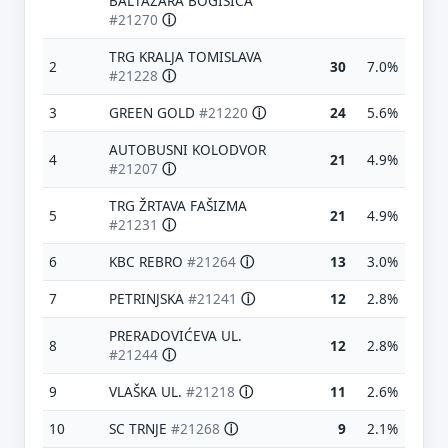
BALTAZARA BOGIŠIĆA
#21270
ⓘ
TRG KRALJA TOMISLAVA
2
30
7.0%
#21228
ⓘ
3
GREEN GOLD
#21220
ⓘ
24
5.6%
AUTOBUSNI KOLODVOR
4
21
4.9%
#21207
ⓘ
TRG ŽRTAVA FAŠIZMA
5
21
4.9%
#21231
ⓘ
6
KBC REBRO
#21264
ⓘ
13
3.0%
7
PETRINJSKA
#21241
ⓘ
12
2.8%
PRERADOVIĆEVA UL.
8
12
2.8%
#21244
ⓘ
9
VLAŠKA UL.
#21218
ⓘ
11
2.6%
10
SC TRNJE
#21268
ⓘ
9
2.1%