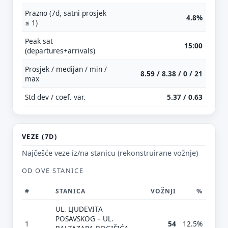
Prazno (7d, satni prosjek
4.8%
≤ 1)
Peak sat
15:00
(departures+arrivals)
Prosjek / medijan / min /
8.59 / 8.38 / 0 / 21
max
Std dev / coef. var.
5.37 / 0.63
VEZE (7D)
Najčešće veze iz/na stanicu (rekonstruirane vožnje)
OD OVE STANICE
#
STANICA
VOŽNJI
%
UL. LJUDEVITA
POSAVSKOG – UL.
1
54
12.5%