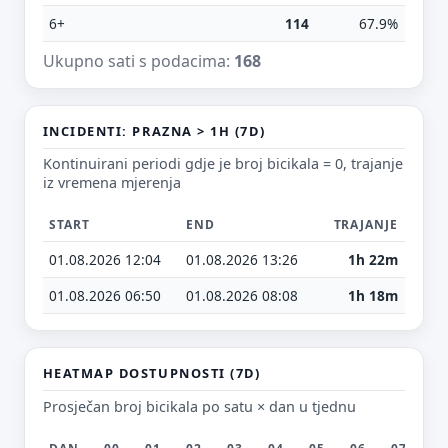
6+
114
67.9%
Ukupno sati s podacima:
168
E-mail (opcionalno)
INCIDENTI: PRAZNA > 1H (7D)
Kontinuirani periodi gdje je broj bicikala = 0, trajanje
Ne moraš upisati e-mail — prijedlog možeš poslati i anonimno.
iz vremena mjerenja
Odustani
Pošalji
START
END
TRAJANJE
01.08.2026 12:04
01.08.2026 13:26
1h 22m
01.08.2026 06:50
01.08.2026 08:08
1h 18m
HEATMAP DOSTUPNOSTI (7D)
Prosječan broj bicikala po satu × dan u tjednu