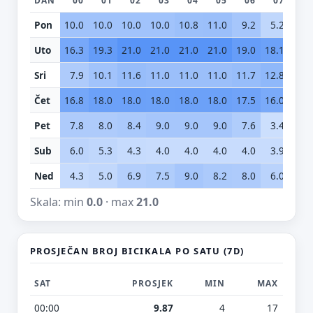
DAN
00
01
02
03
04
05
06
07
0
Pon
10.0
10.0
10.0
10.0
10.8
11.0
9.2
5.2
7.
Uto
16.3
19.3
21.0
21.0
21.0
21.0
19.0
18.1
16.
Sri
7.9
10.1
11.6
11.0
11.0
11.0
11.7
12.8
12.
Čet
16.8
18.0
18.0
18.0
18.0
18.0
17.5
16.0
16.
Pet
7.8
8.0
8.4
9.0
9.0
9.0
7.6
3.4
2.
Sub
6.0
5.3
4.3
4.0
4.0
4.0
4.0
3.9
1.
Ned
4.3
5.0
6.9
7.5
9.0
8.2
8.0
6.0
5.
Skala: min
0.0
· max
21.0
PROSJEČAN BROJ BICIKALA PO SATU (7D)
SAT
PROSJEK
MIN
MAX
00:00
9.87
4
17