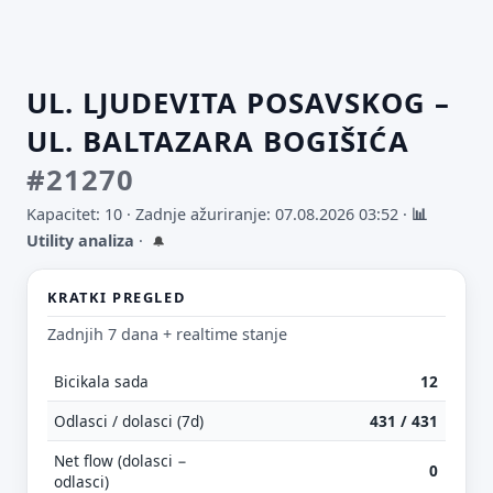
UL. LJUDEVITA POSAVSKOG –
UL. BALTAZARA BOGIŠIĆA
#21270
Kapacitet: 10 ·
Zadnje ažuriranje: 07.08.2026 03:52
·
📊
Utility analiza
·
🔔
KRATKI PREGLED
Zadnjih 7 dana + realtime stanje
Bicikala sada
12
Odlasci / dolasci (7d)
431 / 431
Net flow (dolasci −
0
odlasci)