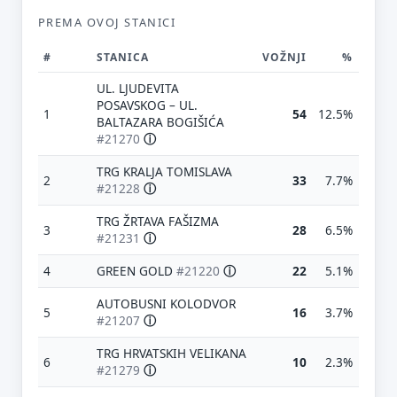
PREMA OVOJ STANICI
#
STANICA
VOŽNJI
%
UL. LJUDEVITA
POSAVSKOG – UL.
1
54
12.5%
BALTAZARA BOGIŠIĆA
#21270
ⓘ
TRG KRALJA TOMISLAVA
2
33
7.7%
#21228
ⓘ
TRG ŽRTAVA FAŠIZMA
3
28
6.5%
#21231
ⓘ
4
GREEN GOLD
#21220
ⓘ
22
5.1%
AUTOBUSNI KOLODVOR
5
16
3.7%
#21207
ⓘ
TRG HRVATSKIH VELIKANA
6
10
2.3%
#21279
ⓘ