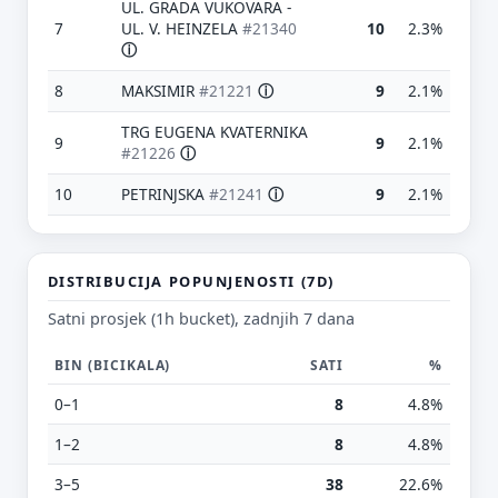
UL. GRADA VUKOVARA -
7
UL. V. HEINZELA
#21340
10
2.3%
ⓘ
8
MAKSIMIR
#21221
ⓘ
9
2.1%
TRG EUGENA KVATERNIKA
9
9
2.1%
#21226
ⓘ
10
PETRINJSKA
#21241
ⓘ
9
2.1%
Predloži poboljšanje ove stranice
Što bi ti ovdje bilo korisno? Koje pitanje želiš da ova
stranica može odgovoriti? (npr. “kada je
DISTRIBUCIJA POPUNJENOSTI (7D)
najpraznije?”, “što znači ovaj skok?”, “što još
usporediti?”)
Satni prosjek (1h bucket), zadnjih 7 dana
BIN (BICIKALA)
SATI
%
Vrsta poruke
Povratna informacija
Prijava problema
0–1
8
4.8%
Tvoj prijedlog
1–2
8
4.8%
3–5
38
22.6%