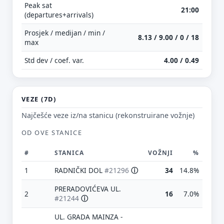
Peak sat
21:00
(departures+arrivals)
Prosjek / medijan / min /
8.13 / 9.00 / 0 / 18
max
Std dev / coef. var.
4.00 / 0.49
VEZE (7D)
Najčešće veze iz/na stanicu (rekonstruirane vožnje)
OD OVE STANICE
#
STANICA
VOŽNJI
%
1
RADNIČKI DOL
#21296
ⓘ
34
14.8%
PRERADOVIĆEVA UL.
2
16
7.0%
#21244
ⓘ
UL. GRADA MAINZA -