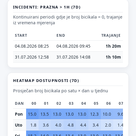
INCIDENTI: PRAZNA > 1H (7D)
E-mail (opcionalno)
Kontinuirani periodi gdje je broj bicikala = 0, trajanje
iz vremena mjerenja
Ne moraš upisati e-mail — prijedlog možeš poslati i anonimno.
START
END
TRAJANJE
04.08.2026 08:25
04.08.2026 09:45
1h 20m
Odustani
Pošalji
31.07.2026 12:58
31.07.2026 14:08
1h 10m
HEATMAP DOSTUPNOSTI (7D)
Prosječan broj bicikala po satu × dan u tjednu
DAN
00
01
02
03
04
05
06
07
0
Pon
15.0
13.5
13.0
13.0
13.0
12.3
10.0
9.6
5.
Uto
1.8
3.6
4.0
4.8
4.4
3.4
2.0
1.4
0.
Sri
15.2
14.0
13.6
13.4
13.0
13.0
13.0
13.0
12.