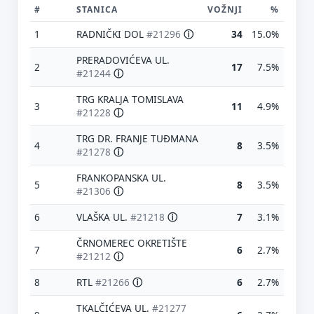
#
STANICA
VOŽNJI
%
1
RADNIČKI DOL
#21296
ⓘ
34
15.0%
PRERADOVIĆEVA UL.
2
17
7.5%
#21244
ⓘ
TRG KRALJA TOMISLAVA
3
11
4.9%
#21228
ⓘ
TRG DR. FRANJE TUĐMANA
4
8
3.5%
#21278
ⓘ
FRANKOPANSKA UL.
5
8
3.5%
#21306
ⓘ
6
VLAŠKA UL.
#21218
ⓘ
7
3.1%
ČRNOMEREC OKRETIŠTE
7
6
2.7%
#21212
ⓘ
8
RTL
#21266
ⓘ
6
2.7%
TKALČIĆEVA UL.
#21277