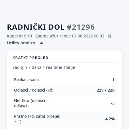
RADNIČKI DOL
#21296
Kapacitet: 10 ·
Zadnje ažuriranje: 07.08.2026 08:02
·
📊
Utility analiza
·
🔔
KRATKI PREGLED
Zadnjih 7 dana + realtime stanje
Bicikala sada
1
Odlasci / dolasci (7d)
229 / 226
Net flow (dolasci −
-3
odlasci)
Prazno (7d, satni prosjek
4.2%
≤ 1)