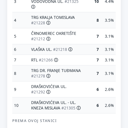
3
VODOVODNA UL.
#21325
10
4.4%
ⓘ
TRG KRALJA TOMISLAVA
4
8
3.5%
#21228
ⓘ
ČRNOMEREC OKRETIŠTE
5
7
3.1%
#21212
ⓘ
6
VLAŠKA UL.
#21218
ⓘ
7
3.1%
7
RTL
#21266
ⓘ
7
3.1%
TRG DR. FRANJE TUĐMANA
8
7
3.1%
#21278
ⓘ
DRAŠKOVIĆEVA UL.
9
6
2.6%
#21292
ⓘ
DRAŠKOVIĆEVA UL. - UL.
10
6
2.6%
KNEZA MISLAVA
#21305
ⓘ
PREMA OVOJ STANICI