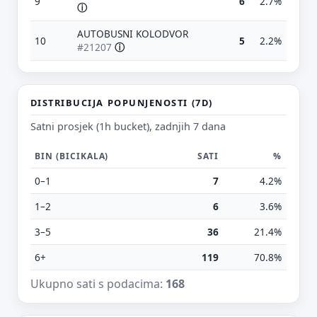
9
6
2.7%
ⓘ
AUTOBUSNI KOLODVOR
10
5
2.2%
#21207
ⓘ
Predloži poboljšanje ove stranice
DISTRIBUCIJA POPUNJENOSTI (7D)
Što bi ti ovdje bilo korisno? Koje pitanje želiš da ova
Satni prosjek (1h bucket), zadnjih 7 dana
stranica može odgovoriti? (npr. “kada je
najpraznije?”, “što znači ovaj skok?”, “što još
BIN (BICIKALA)
SATI
%
usporediti?”)
0–1
7
4.2%
Vrsta poruke
1–2
6
3.6%
Povratna informacija
Prijava problema
3–5
36
21.4%
Tvoj prijedlog
6+
119
70.8%
Ukupno sati s podacima:
168