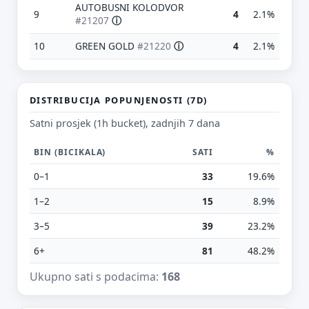
AUTOBUSNI KOLODVOR
9
4
2.1%
#21207
ⓘ
10
GREEN GOLD
#21220
ⓘ
4
2.1%
DISTRIBUCIJA POPUNJENOSTI (7D)
Satni prosjek (1h bucket), zadnjih 7 dana
BIN (BICIKALA)
SATI
%
0–1
33
19.6%
Predloži poboljšanje ove stranice
1–2
15
8.9%
Što bi ti ovdje bilo korisno? Koje pitanje želiš da ova
stranica može odgovoriti? (npr. “kada je
3–5
39
23.2%
najpraznije?”, “što znači ovaj skok?”, “što još
usporediti?”)
6+
81
48.2%
Ukupno sati s podacima:
168
Vrsta poruke
Povratna informacija
Prijava problema