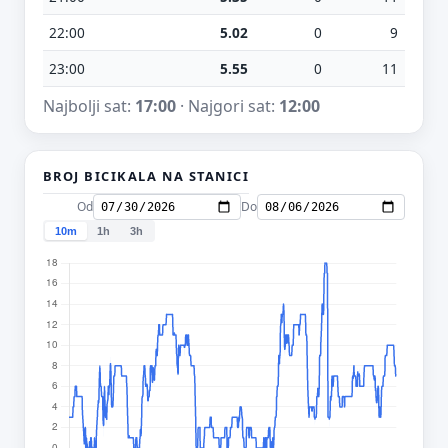
22:00
5.02
0
9
23:00
5.55
0
11
Najbolji sat:
17:00
· Najgori sat:
12:00
BROJ BICIKALA NA STANICI
Od
Do
10m
1h
3h