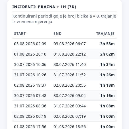
Tvoj prijedlog
INCIDENTI: PRAZNA > 1H (7D)
Kontinuirani periodi gdje je broj bicikala = 0, trajanje
iz vremena mjerenja
START
END
TRAJANJE
03.08.2026 02:09
03.08.2026 06:07
3h 58m
E-mail (opcionalno)
01.08.2026 20:10
01.08.2026 22:12
2h 02m
30.07.2026 10:06
30.07.2026 11:40
1h 34m
Ne moraš upisati e-mail — prijedlog možeš poslati i anonimno.
31.07.2026 10:26
31.07.2026 11:52
1h 26m
Odustani
Pošalji
02.08.2026 19:37
02.08.2026 20:55
1h 18m
30.07.2026 07:48
30.07.2026 09:04
1h 16m
31.07.2026 08:36
31.07.2026 09:44
1h 08m
02.08.2026 06:19
02.08.2026 07:19
1h 00m
01.08.2026 17:56
01.08.2026 18:56
1h 00m