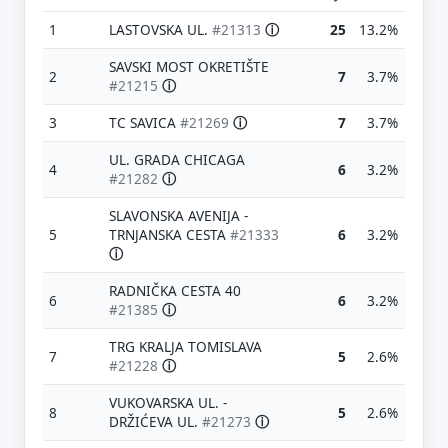
1
LASTOVSKA UL.
#21313
ⓘ
25
13.2%
SAVSKI MOST OKRETIŠTE
2
7
3.7%
#21215
ⓘ
3
TC SAVICA
#21269
ⓘ
7
3.7%
UL. GRADA CHICAGA
4
6
3.2%
#21282
ⓘ
SLAVONSKA AVENIJA -
5
TRNJANSKA CESTA
#21333
6
3.2%
ⓘ
RADNIČKA CESTA 40
6
6
3.2%
#21385
ⓘ
TRG KRALJA TOMISLAVA
7
5
2.6%
#21228
ⓘ
VUKOVARSKA UL. -
8
5
2.6%
DRŽIĆEVA UL.
#21273
ⓘ