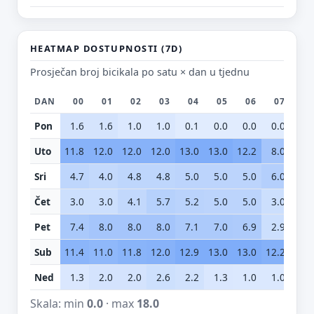
HEATMAP DOSTUPNOSTI (7D)
Prosječan broj bicikala po satu × dan u tjednu
DAN
00
01
02
03
04
05
06
07
0
Pon
1.6
1.6
1.0
1.0
0.1
0.0
0.0
0.0
0.
Uto
11.8
12.0
12.0
12.0
13.0
13.0
12.2
8.0
3.
Sri
4.7
4.0
4.8
4.8
5.0
5.0
5.0
6.0
7.
Čet
3.0
3.0
4.1
5.7
5.2
5.0
5.0
3.0
1.
Pet
7.4
8.0
8.0
8.0
7.1
7.0
6.9
2.9
1.
Sub
11.4
11.0
11.8
12.0
12.9
13.0
13.0
12.2
11.
Ned
1.3
2.0
2.0
2.6
2.2
1.3
1.0
1.0
0.
Skala: min
0.0
· max
18.0