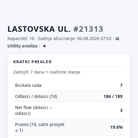
LASTOVSKA UL.
#21313
Kapacitet: 10 ·
Zadnje ažuriranje: 06.08.2026 07:02
·
📊
Utility analiza
·
🔔
KRATKI PREGLED
Zadnjih 7 dana + realtime stanje
Bicikala sada
7
Odlasci / dolasci (7d)
186 / 189
Net flow (dolasci −
3
odlasci)
Prazno (7d, satni prosjek
19.6%
≤ 1)