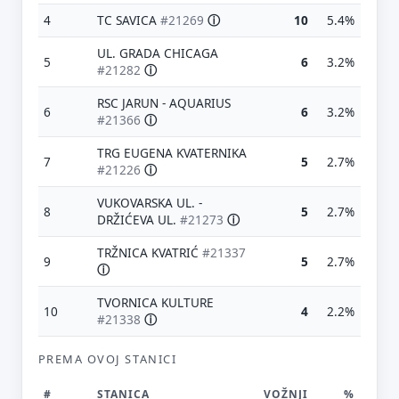
4
TC SAVICA
#21269
ⓘ
10
5.4%
UL. GRADA CHICAGA
5
6
3.2%
#21282
ⓘ
RSC JARUN - AQUARIUS
6
6
3.2%
#21366
ⓘ
TRG EUGENA KVATERNIKA
7
5
2.7%
#21226
ⓘ
VUKOVARSKA UL. -
8
5
2.7%
DRŽIĆEVA UL.
#21273
ⓘ
TRŽNICA KVATRIĆ
#21337
9
5
2.7%
ⓘ
TVORNICA KULTURE
10
4
2.2%
#21338
ⓘ
PREMA OVOJ STANICI
#
STANICA
VOŽNJI
%