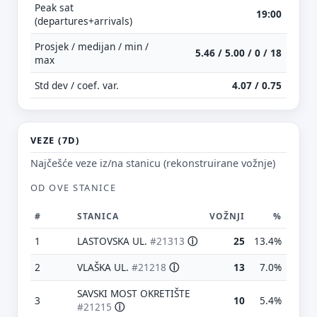
Peak sat
19:00
(departures+arrivals)
Prosjek / medijan / min /
5.46 / 5.00 / 0 / 18
max
Std dev / coef. var.
4.07 / 0.75
VEZE (7D)
Najčešće veze iz/na stanicu (rekonstruirane vožnje)
OD OVE STANICE
#
STANICA
VOŽNJI
%
1
LASTOVSKA UL.
#21313
ⓘ
25
13.4%
2
VLAŠKA UL.
#21218
ⓘ
13
7.0%
SAVSKI MOST OKRETIŠTE
3
10
5.4%
#21215
ⓘ