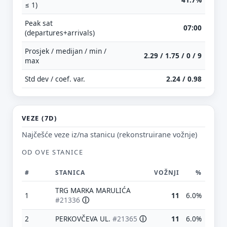
≤ 1)
Peak sat
07:00
(departures+arrivals)
Prosjek / medijan / min /
2.29 / 1.75 / 0 / 9
max
Std dev / coef. var.
2.24 / 0.98
VEZE (7D)
Najčešće veze iz/na stanicu (rekonstruirane vožnje)
OD OVE STANICE
#
STANICA
VOŽNJI
%
TRG MARKA MARULIĆA
1
11
6.0%
#21336
ⓘ
2
PERKOVČEVA UL.
#21365
ⓘ
11
6.0%