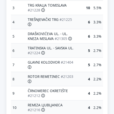
TRG KRALJA TOMISLAVA
3
10
5.5%
#21228
ⓘ
TREŠNJEVAČKI TRG
#21225
4
6
3.3%
ⓘ
DRAŠKOVIĆEVA UL. - UL.
5
6
3.3%
KNEZA MISLAVA
#21305
ⓘ
TRATINSKA UL. - SAVSKA UL.
6
5
2.7%
#21224
ⓘ
GLAVNI KOLODVOR
#21404
7
5
2.7%
ⓘ
ROTOR REMETINEC
#21203
8
4
2.2%
ⓘ
ČRNOMEREC OKRETIŠTE
9
4
2.2%
#21212
ⓘ
REMIZA LJUBLJANICA
10
4
2.2%
#21216
ⓘ