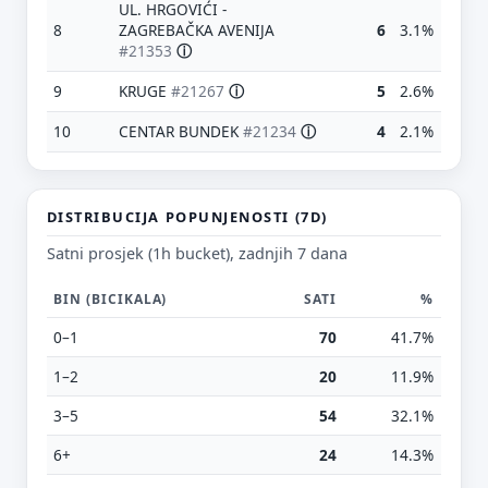
UL. HRGOVIĆI -
8
ZAGREBAČKA AVENIJA
6
3.1%
#21353
ⓘ
9
KRUGE
#21267
ⓘ
5
2.6%
10
CENTAR BUNDEK
#21234
ⓘ
4
2.1%
DISTRIBUCIJA POPUNJENOSTI (7D)
Satni prosjek (1h bucket), zadnjih 7 dana
BIN (BICIKALA)
SATI
%
0–1
70
41.7%
Predloži poboljšanje ove stranice
1–2
20
11.9%
Što bi ti ovdje bilo korisno? Koje pitanje želiš da ova
3–5
54
32.1%
stranica može odgovoriti? (npr. “kada je
najpraznije?”, “što znači ovaj skok?”, “što još
6+
24
14.3%
usporediti?”)