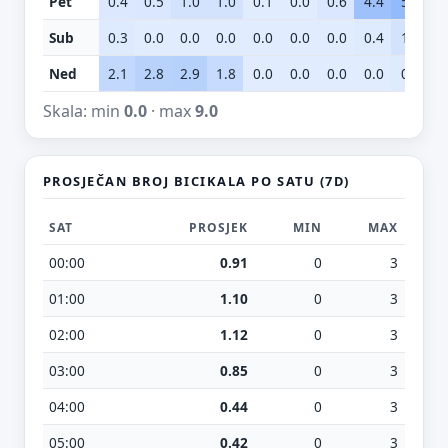
Pet
0.4
0.5
1.0
1.0
0.1
0.0
0.6
4.4
5.2
6
Sub
0.3
0.0
0.0
0.0
0.0
0.0
0.0
0.4
1.0
0
Ned
2.1
2.8
2.9
1.8
0.0
0.0
0.0
0.0
0.3
1
Skala: min
0.0
· max
9.0
PROSJEČAN BROJ BICIKALA PO SATU (7D)
SAT
PROSJEK
MIN
MAX
00:00
0.91
0
3
01:00
1.10
0
3
02:00
1.12
0
3
03:00
0.85
0
3
04:00
0.44
0
3
05:00
0.42
0
3