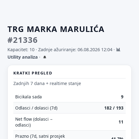
TRG MARKA MARULIĆA
#21336
Kapacitet: 10 ·
Zadnje ažuriranje: 06.08.2026 12:04
·
📊
Utility analiza
·
🔔
KRATKI PREGLED
Zadnjih 7 dana + realtime stanje
Bicikala sada
9
Odlasci / dolasci (7d)
182 / 193
Net flow (dolasci −
11
odlasci)
Prazno (7d, satni prosjek
41.7%