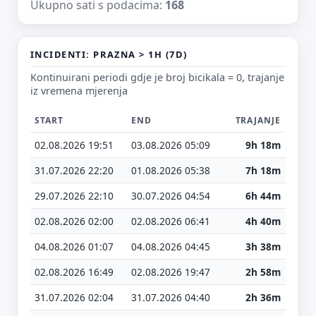
Ukupno sati s podacima:
168
Vrsta poruke
Povratna informacija
Prijava problema
Tvoj prijedlog
INCIDENTI: PRAZNA > 1H (7D)
Kontinuirani periodi gdje je broj bicikala = 0, trajanje
iz vremena mjerenja
START
END
TRAJANJE
02.08.2026 19:51
03.08.2026 05:09
9h 18m
E-mail (opcionalno)
31.07.2026 22:20
01.08.2026 05:38
7h 18m
29.07.2026 22:10
30.07.2026 04:54
6h 44m
Ne moraš upisati e-mail — prijedlog možeš poslati i anonimno.
02.08.2026 02:00
02.08.2026 06:41
4h 40m
Odustani
Pošalji
04.08.2026 01:07
04.08.2026 04:45
3h 38m
02.08.2026 16:49
02.08.2026 19:47
2h 58m
31.07.2026 02:04
31.07.2026 04:40
2h 36m