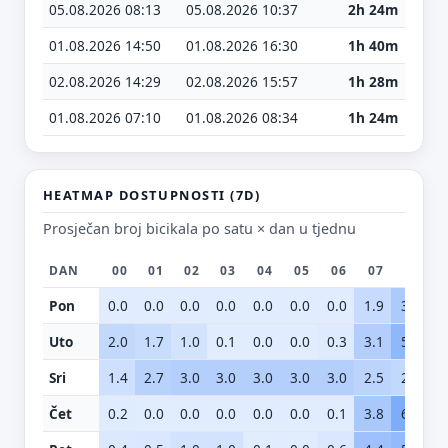
05.08.2026 08:13
05.08.2026 10:37
2h 24m
01.08.2026 14:50
01.08.2026 16:30
1h 40m
02.08.2026 14:29
02.08.2026 15:57
1h 28m
01.08.2026 07:10
01.08.2026 08:34
1h 24m
HEATMAP DOSTUPNOSTI (7D)
Prosječan broj bicikala po satu × dan u tjednu
DAN
00
01
02
03
04
05
06
07
08
Pon
0.0
0.0
0.0
0.0
0.0
0.0
0.0
1.9
3.5
5
Uto
2.0
1.7
1.0
0.1
0.0
0.0
0.3
3.1
5.5
5
Sri
1.4
2.7
3.0
3.0
3.0
3.0
3.0
2.5
2.0
1
Čet
0.2
0.0
0.0
0.0
0.0
0.0
0.1
3.8
6.6
8