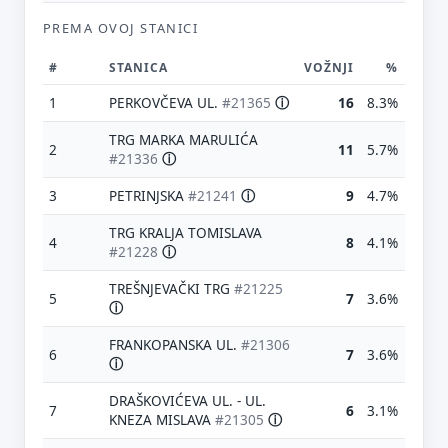
PREMA OVOJ STANICI
#
STANICA
VOŽNJI
%
1
PERKOVČEVA UL.
#21365
ⓘ
16
8.3%
TRG MARKA MARULIĆA
2
11
5.7%
#21336
ⓘ
3
PETRINJSKA
#21241
ⓘ
9
4.7%
TRG KRALJA TOMISLAVA
4
8
4.1%
#21228
ⓘ
TREŠNJEVAČKI TRG
#21225
5
7
3.6%
ⓘ
FRANKOPANSKA UL.
#21306
6
7
3.6%
ⓘ
DRAŠKOVIĆEVA UL. - UL.
7
6
3.1%
KNEZA MISLAVA
#21305
ⓘ