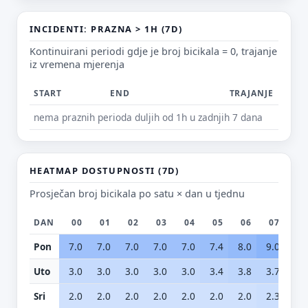
E-mail (opcionalno)
INCIDENTI: PRAZNA > 1H (7D)
Kontinuirani periodi gdje je broj bicikala = 0, trajanje
iz vremena mjerenja
Ne moraš upisati e-mail — prijedlog možeš poslati i anonimno.
START
END
TRAJANJE
Odustani
Pošalji
nema praznih perioda duljih od 1h u zadnjih 7 dana
HEATMAP DOSTUPNOSTI (7D)
Prosječan broj bicikala po satu × dan u tjednu
DAN
00
01
02
03
04
05
06
07
0
Pon
7.0
7.0
7.0
7.0
7.0
7.4
8.0
9.0
11.
Uto
3.0
3.0
3.0
3.0
3.0
3.4
3.8
3.7
5.
Sri
2.0
2.0
2.0
2.0
2.0
2.0
2.0
2.3
2.