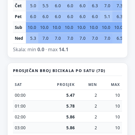
Čet
5.0
5.5
6.0
6.0
6.0
6.3
7.0
7.3
9.
Pet
6.0
6.0
6.0
6.0
6.0
6.0
5.1
6.3
11.
Sub
10.0
10.0
10.0
10.0
10.0
10.0
10.0
10.0
10.
Ned
5.3
7.0
7.0
7.0
7.0
7.0
7.0
6.5
6.
Skala: min
0.0
· max
14.1
PROSJEČAN BROJ BICIKALA PO SATU (7D)
SAT
PROSJEK
MIN
MAX
00:00
5.47
2
10
01:00
5.78
2
10
02:00
5.86
2
10
03:00
5.86
2
10