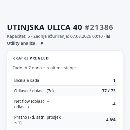
UTINJSKA ULICA 40
#21386
Kapacitet: 5 ·
Zadnje ažuriranje: 07.08.2026 00:10
·
📊
Utility analiza
·
🔔
KRATKI PREGLED
Zadnjih 7 dana + realtime stanje
Bicikala sada
1
Odlasci / dolasci (7d)
77 / 73
Net flow (dolasci −
-4
odlasci)
Prazno (7d, satni prosjek
4.8%
≤ 1)