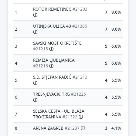
ROTOR REMETINEC
#21203
1
7
9.6%
ⓘ
UTINJSKA ULICA 40
#21386
2
7
9.6%
ⓘ
SAVSKI MOST OKRETIŠTE
3
5
6.8%
#21215
ⓘ
REMIZA LJUBLJANICA
4
5
6.8%
#21216
ⓘ
S.D. STJEPAN RADIĆ
#21213
5
4
5.5%
ⓘ
TREŠNJEVAČKI TRG
#21225
6
4
5.5%
ⓘ
SELSKA CESTA - UL. BLAŽA
7
4
5.5%
TROGIRANINA
#21322
ⓘ
8
ARENA ZAGREB
#21237
ⓘ
3
4.1%