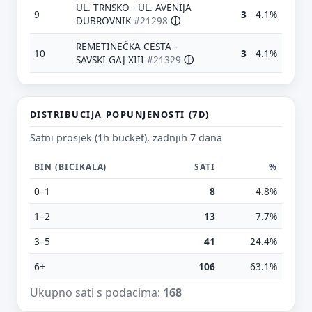
UL. TRNSKO - UL. AVENIJA
9
3
4.1%
DUBROVNIK
#21298
ⓘ
REMETINEČKA CESTA -
10
3
4.1%
SAVSKI GAJ XIII
#21329
ⓘ
Predloži poboljšanje ove stranice
DISTRIBUCIJA POPUNJENOSTI (7D)
Što bi ti ovdje bilo korisno? Koje pitanje želiš da ova
stranica može odgovoriti? (npr. “kada je
Satni prosjek (1h bucket), zadnjih 7 dana
najpraznije?”, “što znači ovaj skok?”, “što još
usporediti?”)
BIN (BICIKALA)
SATI
%
Vrsta poruke
0–1
8
4.8%
Povratna informacija
Prijava problema
1–2
13
7.7%
Tvoj prijedlog
3–5
41
24.4%
6+
106
63.1%
Ukupno sati s podacima:
168