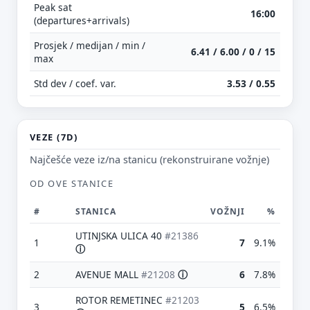
Peak sat
16:00
(departures+arrivals)
Prosjek / medijan / min /
6.41 / 6.00 / 0 / 15
max
Std dev / coef. var.
3.53 / 0.55
VEZE (7D)
Najčešće veze iz/na stanicu (rekonstruirane vožnje)
OD OVE STANICE
#
STANICA
VOŽNJI
%
UTINJSKA ULICA 40
#21386
1
7
9.1%
ⓘ
2
AVENUE MALL
#21208
ⓘ
6
7.8%
ROTOR REMETINEC
#21203
3
5
6.5%