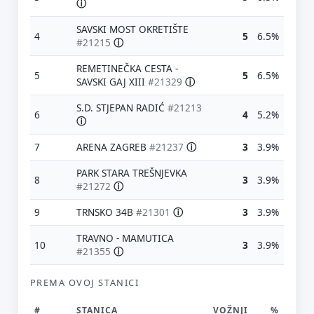
ⓘ
SAVSKI MOST OKRETIŠTE
4
5
6.5%
#21215
ⓘ
REMETINEČKA CESTA -
5
5
6.5%
SAVSKI GAJ XIII
#21329
ⓘ
S.D. STJEPAN RADIĆ
#21213
6
4
5.2%
ⓘ
7
ARENA ZAGREB
#21237
ⓘ
3
3.9%
PARK STARA TREŠNJEVKA
8
3
3.9%
#21272
ⓘ
9
TRNSKO 34B
#21301
ⓘ
3
3.9%
TRAVNO - MAMUTICA
10
3
3.9%
#21355
ⓘ
PREMA OVOJ STANICI
#
STANICA
VOŽNJI
%