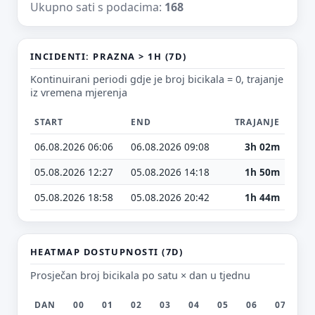
Ukupno sati s podacima:
168
INCIDENTI: PRAZNA > 1H (7D)
E-mail (opcionalno)
Kontinuirani periodi gdje je broj bicikala = 0, trajanje
iz vremena mjerenja
Ne moraš upisati e-mail — prijedlog možeš poslati i anonimno.
START
END
TRAJANJE
Odustani
Pošalji
06.08.2026 06:06
06.08.2026 09:08
3h 02m
05.08.2026 12:27
05.08.2026 14:18
1h 50m
05.08.2026 18:58
05.08.2026 20:42
1h 44m
HEATMAP DOSTUPNOSTI (7D)
Prosječan broj bicikala po satu × dan u tjednu
DAN
00
01
02
03
04
05
06
07
0