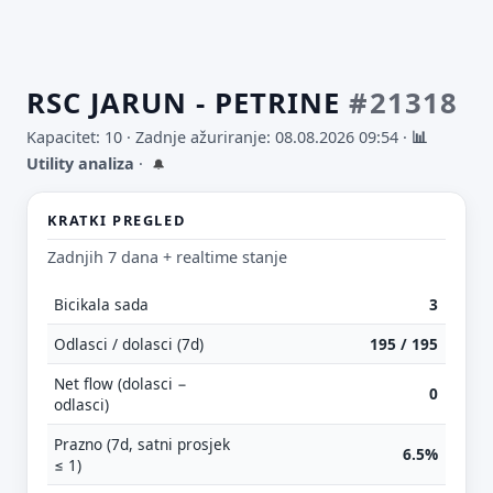
RSC JARUN - PETRINE
#21318
Kapacitet: 10 ·
Zadnje ažuriranje: 08.08.2026 09:54
·
📊
Utility analiza
·
🔔
KRATKI PREGLED
Zadnjih 7 dana + realtime stanje
Bicikala sada
3
Odlasci / dolasci (7d)
195 / 195
Net flow (dolasci −
0
odlasci)
Prazno (7d, satni prosjek
6.5%
≤ 1)