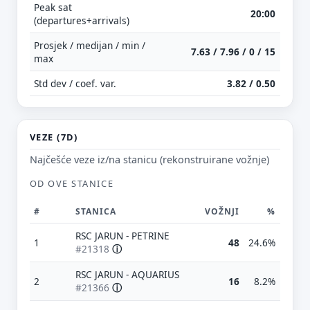
Peak sat
20:00
(departures+arrivals)
Prosjek / medijan / min /
7.63 / 7.96 / 0 / 15
max
Std dev / coef. var.
3.82 / 0.50
VEZE (7D)
Najčešće veze iz/na stanicu (rekonstruirane vožnje)
OD OVE STANICE
#
STANICA
VOŽNJI
%
RSC JARUN - PETRINE
1
48
24.6%
#21318
ⓘ
RSC JARUN - AQUARIUS
2
16
8.2%
#21366
ⓘ