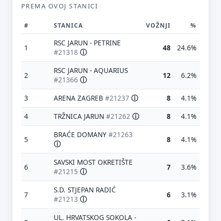
PREMA OVOJ STANICI
#
STANICA
VOŽNJI
%
RSC JARUN - PETRINE
1
48
24.6%
#21318
ⓘ
RSC JARUN - AQUARIUS
2
12
6.2%
#21366
ⓘ
3
ARENA ZAGREB
#21237
ⓘ
8
4.1%
4
TRŽNICA JARUN
#21262
ⓘ
8
4.1%
BRAĆE DOMANY
#21263
5
8
4.1%
ⓘ
SAVSKI MOST OKRETIŠTE
6
7
3.6%
#21215
ⓘ
S.D. STJEPAN RADIĆ
7
6
3.1%
#21213
ⓘ
UL. HRVATSKOG SOKOLA -