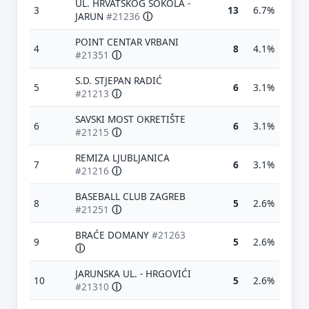
UL. HRVATSKOG SOKOLA -
3
13
6.7%
JARUN
#21236
ⓘ
POINT CENTAR VRBANI
4
8
4.1%
#21351
ⓘ
S.D. STJEPAN RADIĆ
5
6
3.1%
#21213
ⓘ
SAVSKI MOST OKRETIŠTE
6
6
3.1%
#21215
ⓘ
REMIZA LJUBLJANICA
7
6
3.1%
#21216
ⓘ
BASEBALL CLUB ZAGREB
8
5
2.6%
#21251
ⓘ
BRAĆE DOMANY
#21263
9
5
2.6%
ⓘ
JARUNSKA UL. - HRGOVIĆI
10
5
2.6%
#21310
ⓘ