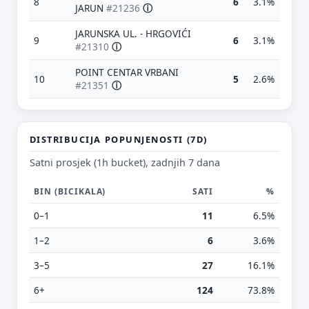
8
6
3.1%
JARUN
#21236
ⓘ
JARUNSKA UL. - HRGOVIĆI
9
6
3.1%
#21310
ⓘ
POINT CENTAR VRBANI
10
5
2.6%
#21351
ⓘ
Predloži poboljšanje ove stranice
DISTRIBUCIJA POPUNJENOSTI (7D)
Što bi ti ovdje bilo korisno? Koje pitanje želiš da ova
Satni prosjek (1h bucket), zadnjih 7 dana
stranica može odgovoriti? (npr. “kada je
najpraznije?”, “što znači ovaj skok?”, “što još
usporediti?”)
BIN (BICIKALA)
SATI
%
0–1
11
6.5%
Vrsta poruke
Povratna informacija
Prijava problema
1–2
6
3.6%
Tvoj prijedlog
3–5
27
16.1%
6+
124
73.8%