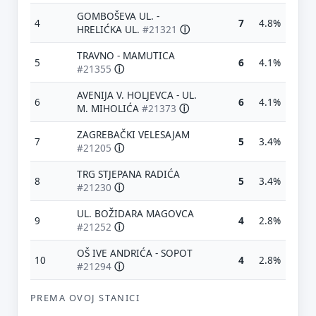
GOMBOŠEVA UL. -
4
7
4.8%
HRELIĆKA UL.
#21321
ⓘ
TRAVNO - MAMUTICA
5
6
4.1%
#21355
ⓘ
AVENIJA V. HOLJEVCA - UL.
6
6
4.1%
M. MIHOLIĆA
#21373
ⓘ
ZAGREBAČKI VELESAJAM
7
5
3.4%
#21205
ⓘ
TRG STJEPANA RADIĆA
8
5
3.4%
#21230
ⓘ
UL. BOŽIDARA MAGOVCA
9
4
2.8%
#21252
ⓘ
OŠ IVE ANDRIĆA - SOPOT
10
4
2.8%
#21294
ⓘ
PREMA OVOJ STANICI