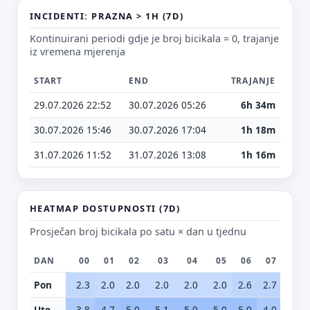
INCIDENTI: PRAZNA > 1H (7D)
Kontinuirani periodi gdje je broj bicikala = 0, trajanje
E-mail (opcionalno)
iz vremena mjerenja
START
END
TRAJANJE
Ne moraš upisati e-mail — prijedlog možeš poslati i anonimno.
29.07.2026 22:52
30.07.2026 05:26
6h 34m
Odustani
Pošalji
30.07.2026 15:46
30.07.2026 17:04
1h 18m
31.07.2026 11:52
31.07.2026 13:08
1h 16m
HEATMAP DOSTUPNOSTI (7D)
Prosječan broj bicikala po satu × dan u tjednu
DAN
00
01
02
03
04
05
06
07
08
Pon
2.3
2.0
2.0
2.0
2.0
2.0
2.6
2.7
2.6
Uto
3.8
4.7
5.0
5.1
5.0
5.0
5.0
4.0
3.5