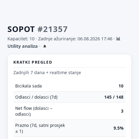
SOPOT
#21357
Kapacitet: 10 ·
Zadnje ažuriranje: 06.08.2026 17:46
·
📊
Utility analiza
·
🔔
KRATKI PREGLED
Zadnjih 7 dana + realtime stanje
Bicikala sada
10
Odlasci / dolasci (7d)
145 / 148
Net flow (dolasci −
3
odlasci)
Prazno (7d, satni prosjek
9.5%
≤ 1)