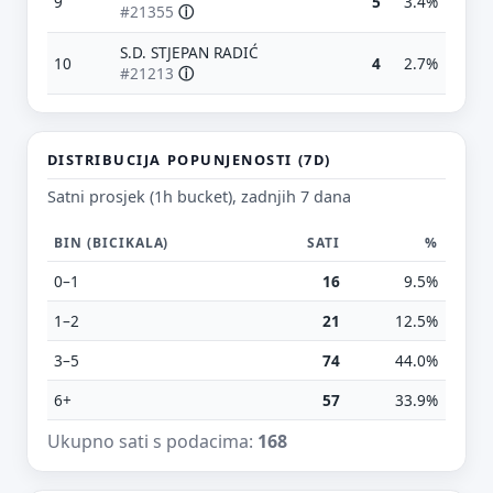
9
5
3.4%
#21355
ⓘ
S.D. STJEPAN RADIĆ
10
4
2.7%
#21213
ⓘ
DISTRIBUCIJA POPUNJENOSTI (7D)
Predloži poboljšanje ove stranice
Satni prosjek (1h bucket), zadnjih 7 dana
Što bi ti ovdje bilo korisno? Koje pitanje želiš da ova
stranica može odgovoriti? (npr. “kada je
BIN (BICIKALA)
SATI
%
najpraznije?”, “što znači ovaj skok?”, “što još
usporediti?”)
0–1
16
9.5%
1–2
21
12.5%
Vrsta poruke
Povratna informacija
Prijava problema
3–5
74
44.0%
Tvoj prijedlog
6+
57
33.9%
Ukupno sati s podacima:
168