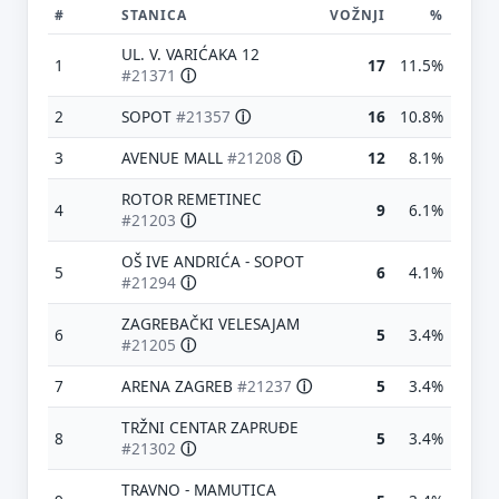
#
STANICA
VOŽNJI
%
UL. V. VARIĆAKA 12
1
17
11.5%
#21371
ⓘ
2
SOPOT
#21357
ⓘ
16
10.8%
3
AVENUE MALL
#21208
ⓘ
12
8.1%
ROTOR REMETINEC
4
9
6.1%
#21203
ⓘ
OŠ IVE ANDRIĆA - SOPOT
5
6
4.1%
#21294
ⓘ
ZAGREBAČKI VELESAJAM
6
5
3.4%
#21205
ⓘ
7
ARENA ZAGREB
#21237
ⓘ
5
3.4%
TRŽNI CENTAR ZAPRUĐE
8
5
3.4%
#21302
ⓘ
TRAVNO - MAMUTICA