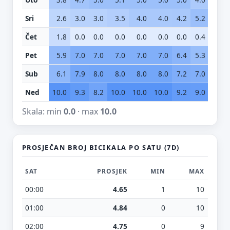
Sri
2.6
3.0
3.0
3.5
4.0
4.0
4.2
5.2
5.0
Čet
1.8
0.0
0.0
0.0
0.0
0.0
0.0
0.4
1.6
Pet
5.9
7.0
7.0
7.0
7.0
7.0
6.4
5.3
4.1
Sub
6.1
7.9
8.0
8.0
8.0
8.0
7.2
7.0
7.0
Ned
10.0
9.3
8.2
10.0
10.0
10.0
9.2
9.0
8.2
Skala: min
0.0
· max
10.0
PROSJEČAN BROJ BICIKALA PO SATU (7D)
SAT
PROSJEK
MIN
MAX
00:00
4.65
1
10
01:00
4.84
0
10
02:00
4.75
0
9